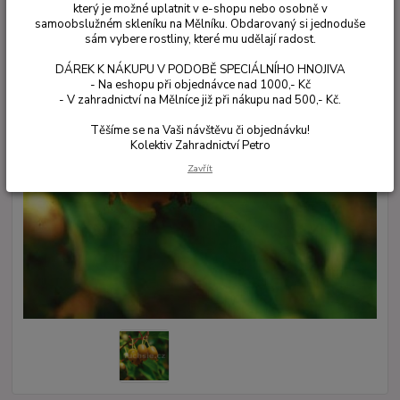
který je možné uplatnit v e-shopu nebo osobně v
samoobslužném skleníku na Mělníku. Obdarovaný si jednoduše
sám vybere rostliny, které mu udělají radost.
DÁREK K NÁKUPU V PODOBĚ SPECIÁLNÍHO HNOJIVA
- Na eshopu při objednávce nad 1000,- Kč
- V zahradnictví na Mělníce již při nákupu nad 500,- Kč.
Těšíme se na Vaši návštěvu či objednávku!
Kolektiv Zahradnictví Petro
Zavřít