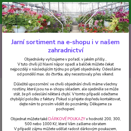
Minimální hodnota pro odeslání z e-shopu je 300 Kč.
V tuto chvíli již hlavní nápor objednávek opadl a balíček můžete čekat
nejpozději v následujícím týdnu po přijetí objednávky. Objednávky
vyřizujeme v pořadí, v jakém přišly...
0
ks
CZK
+420 602 223 614
za
0 Kč
Jarní sortiment na e-shopu i v našem
zahradnictví
Menu
Objednávky vyřizujeme v pořadí, v jakém přišly...
V tuto chvíli již hlavní nápor opadl a balíček můžete čekat
Hledat
nejpozději v následujícím týdnu po přijetí objednávky. Odesíláme
od pondělí max. do čtvrtka, aby necestovaly přes víkend.
Důležité upozornění: ve chvíli objednání chvíli máme všechny
Úvod
Drobné ovoce
Kiwi Issai - Actinidia Super Issai - 1 ks
rostliny, které jsou na e-shopu skladem, ale ojediněle se může
stát, že při odeslání některá chybí. V tomto případě odečteme
Kiwi Issai - Actinidia Super Issai -
chybějící položku z faktury. Pokud si přejete dopředu kontaktovat,
1 ks
dejte nám to prosím vědět do poznámky. Děkujeme za
pochopení.
Objednat můžete také
DÁRKOVÉ POUKAZY
v hodnotě 200, 300,
500 nebo 1000 Kč, které Vám zašleme obratem
V případě zájmu můžete udělat radost dárkovým poukazem,