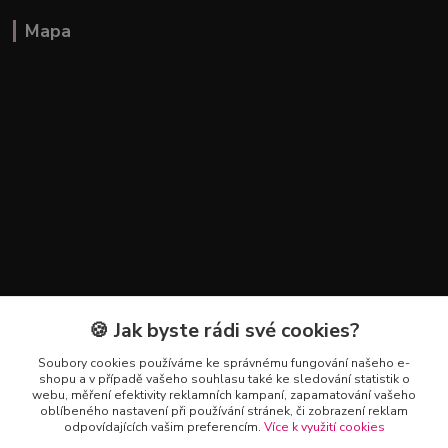
Mapa
🍪 Jak byste rádi své cookies?
Kontakty
Soubory cookies používáme ke správnému fungování našeho e-
+420 602 223 614
shopu a v případě vašeho souhlasu také ke sledování statistik o
webu, měření efektivity reklamních kampaní, zapamatování vašeho
oblíbeného nastavení při používání stránek, či zobrazení reklam
info@zahradnictvipetro.cz
odpovídajících vašim preferencím.
Více k využití cookies