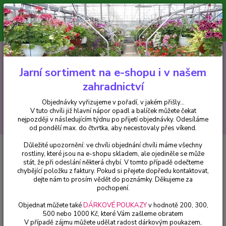
Minimální hodnota pro odeslání z e-shopu je 300 Kč.
V tuto chvíli již hlavní nápor objednávek opadl a balíček můžete čekat
nejpozději v následujícím týdnu po přijetí objednávky. Objednávky
vyřizujeme v pořadí, v jakém přišly...
0
ks
CZK
+420 602 223 614
za
0 Kč
Jarní sortiment na e-shopu i v našem
zahradnictví
Menu
Objednávky vyřizujeme v pořadí, v jakém přišly...
V tuto chvíli již hlavní nápor opadl a balíček můžete čekat
Hledat
nejpozději v následujícím týdnu po přijetí objednávky. Odesíláme
od pondělí max. do čtvrtka, aby necestovaly přes víkend.
Důležité upozornění: ve chvíli objednání chvíli máme všechny
Úvod
Bylinky a léčivky
Kari koření ALADIN-Helichrisum italicum - 1 ks
rostliny, které jsou na e-shopu skladem, ale ojediněle se může
stát, že při odeslání některá chybí. V tomto případě odečteme
Kari koření ALADIN-Helichrisum
chybějící položku z faktury. Pokud si přejete dopředu kontaktovat,
italicum - 1 ks
dejte nám to prosím vědět do poznámky. Děkujeme za
pochopení.
Objednat můžete také
DÁRKOVÉ POUKAZY
v hodnotě 200, 300,
500 nebo 1000 Kč, které Vám zašleme obratem
V případě zájmu můžete udělat radost dárkovým poukazem,