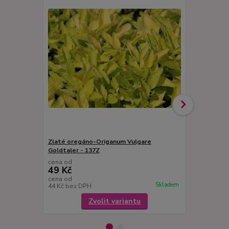
Zlaté oregáno-Origanum Vulgare
Ženšen kore
Goldtaler - 137Z
106CH
cena od
cena od
49 Kč
49 Kč
cena od
cena od
Skladem
44 Kč
bez DPH
44 Kč
bez D
Zvolit variantu