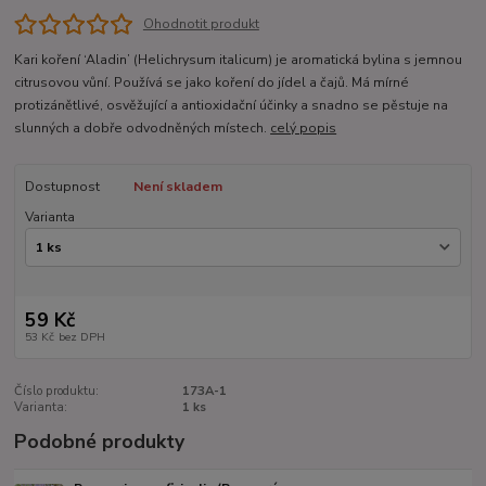
Ohodnotit produkt
Kari koření ‘Aladin’ (Helichrysum italicum) je aromatická bylina s jemnou
citrusovou vůní. Používá se jako koření do jídel a čajů. Má mírné
protizánětlivé, osvěžující a antioxidační účinky a snadno se pěstuje na
slunných a dobře odvodněných místech.
celý popis
Dostupnost
Není skladem
Varianta
59 Kč
53 Kč
bez DPH
Číslo produktu:
173A-1
Varianta:
1 ks
Podobné produkty