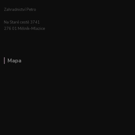
Zahradnictví Petro
Na Staré cestě 3741
276 01 Mělník–Mlazice
Mapa