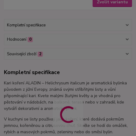
Zvolit variantu
Kompletní specifikace
Hodnocení
0
Související zboží
2
Kompletní specifikace
Kari koření ALADIN – Helichrysum italicum je aromatická bylinka
původem z jižní Evropy, známá svými stříbřitými listy a vůní
připomínající kari. Kvete malými žlutými květy a je vhodná pro
pěstování v nádobách, na balkoně, terase nebo v zahradě, kde
vytváří dekorativní a aromatický prvek.
V kuchyni se listy používají jako koření, které dodává pokrmům
jemnou, kořeněnou a citrusovou chuť. Skvěle se hodí do omáček,
rybích a masových pokrmů, zeleniny nebo do směsí bylin.