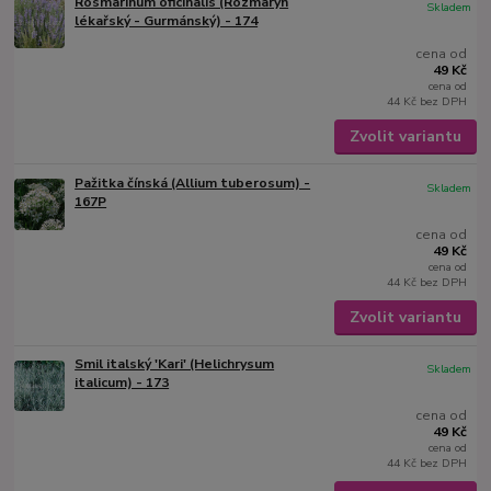
Rosmarinum oficinalis (Rozmarýn
Skladem
lékařský - Gurmánský) - 174
cena od
49 Kč
cena od
44 Kč
bez DPH
Zvolit variantu
Pažitka čínská (Allium tuberosum) -
Skladem
167P
cena od
49 Kč
cena od
44 Kč
bez DPH
Zvolit variantu
Smil italský 'Kari' (Helichrysum
Skladem
italicum) - 173
cena od
49 Kč
cena od
44 Kč
bez DPH