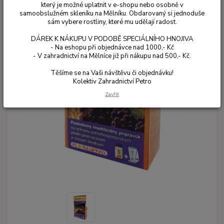
který je možné uplatnit v e-shopu nebo osobně v
samoobslužném skleníku na Mělníku. Obdarovaný si jednoduše
sám vybere rostliny, které mu udělají radost.
DÁREK K NÁKUPU V PODOBĚ SPECIÁLNÍHO HNOJIVA
- Na eshopu při objednávce nad 1000,- Kč
- V zahradnictví na Mělníce již při nákupu nad 500,- Kč.
Těšíme se na Vaši návštěvu či objednávku!
Kolektiv Zahradnictví Petro
Zavřít