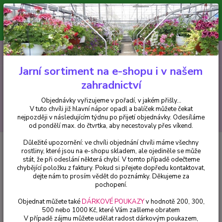
Minimální hodnota pro odeslání z e-shopu je 300 Kč.
V tuto chvíli již hlavní nápor objednávek opadl a balíček můžete čekat
nejpozději v následujícím týdnu po přijetí objednávky. Objednávky
vyřizujeme v pořadí, v jakém přišly...
0
ks
CZK
+420 602 223 614
za
0 Kč
Jarní sortiment na e-shopu i v našem
zahradnictví
Menu
Objednávky vyřizujeme v pořadí, v jakém přišly...
V tuto chvíli již hlavní nápor opadl a balíček můžete čekat
Hledat
nejpozději v následujícím týdnu po přijetí objednávky. Odesíláme
od pondělí max. do čtvrtka, aby necestovaly přes víkend.
Důležité upozornění: ve chvíli objednání chvíli máme všechny
Úvod
Neotex - chemické přípravky, hnojiva, travní směsi
Karate Zeon - 5
rostliny, které jsou na e-shopu skladem, ale ojediněle se může
ml
stát, že při odeslání některá chybí. V tomto případě odečteme
chybějící položku z faktury. Pokud si přejete dopředu kontaktovat,
Karate Zeon - 5 ml
dejte nám to prosím vědět do poznámky. Děkujeme za
pochopení.
Objednat můžete také
DÁRKOVÉ POUKAZY
v hodnotě 200, 300,
500 nebo 1000 Kč, které Vám zašleme obratem
V případě zájmu můžete udělat radost dárkovým poukazem,