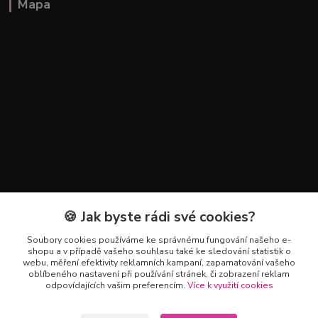
Mapa
🍪 Jak byste rádi své cookies?
Kontakty
Soubory cookies používáme ke správnému fungování našeho e-
+420 602 223 614
shopu a v případě vašeho souhlasu také ke sledování statistik o
webu, měření efektivity reklamních kampaní, zapamatování vašeho
oblíbeného nastavení při používání stránek, či zobrazení reklam
info@zahradnictvipetro.cz
odpovídajících vašim preferencím.
Více k využití cookies