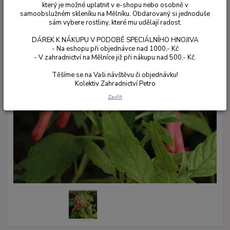
který je možné uplatnit v e-shopu nebo osobně v
samoobslužném skleníku na Mělníku. Obdarovaný si jednoduše
sám vybere rostliny, které mu udělají radost.
DÁREK K NÁKUPU V PODOBĚ SPECIÁLNÍHO HNOJIVA
- Na eshopu při objednávce nad 1000,- Kč
- V zahradnictví na Mělníce již při nákupu nad 500,- Kč.
Těšíme se na Vaši návštěvu či objednávku!
Kolektiv Zahradnictví Petro
Zavřít