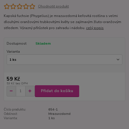
Ohodnotit produkt
Kapská fuchsie (Phygelius) je mrazuvzdorná keřovitá rostlina s velmi
dlouhými oranžovými trubkovitými květy se zajímavým žluto‑oranžovým
středem. Výrazný přírůstek pro zahradu i nádobu.
celý popis
Dostupnost
Skladem
Varianta
59 Kč
53 Kč
bez DPH
Přidat do košíku
Číslo produktu:
654-1
Odolnost:
Mrazuvzdorné
Varianta:
1 ks