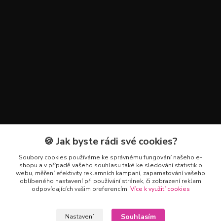
🍪 Jak byste rádi své cookies?
Kontakty
Soubory cookies používáme ke správnému fungování našeho e-
+420 602 223 614
shopu a v případě vašeho souhlasu také ke sledování statistik o
webu, měření efektivity reklamních kampaní, zapamatování vašeho
oblíbeného nastavení při používání stránek, či zobrazení reklam
info@zahradnictvipetro.cz
odpovídajících vašim preferencím.
Více k využití cookies
Souhlasím
Nastavení