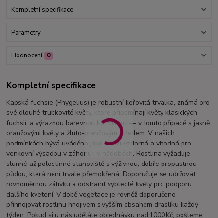
Kompletní specifikace
Parametry
Hodnocení
0
Kompletní specifikace
Kapská fuchsie (Phygelius) je robustní keřovitá trvalka, známá pro
své dlouhé trubkovité květy, které připomínají květy klasických
fuchsií, a výraznou barevnou kombinací — v tomto případě s jasně
oranžovými květy a žluto‑oranžovým středem. V našich
podmínkách bývá uváděna jako mrazuvzdorná a vhodná pro
venkovní výsadbu v záhonu i v nádobách. Rostlina vyžaduje
slunné až polostinné stanoviště s výživnou, dobře propustnou
půdou, která není trvale přemokřená. Doporučuje se udržovat
rovnoměrnou zálivku a odstranit vybledlé květy pro podporu
dalšího kvetení. V době vegetace je rovněž doporučeno
přihnojovat rostlinu hnojivem s vyšším obsahem draslíku každý
týden. Pokud si u nás uděláte objednávku nad 1000 Kč, pošleme