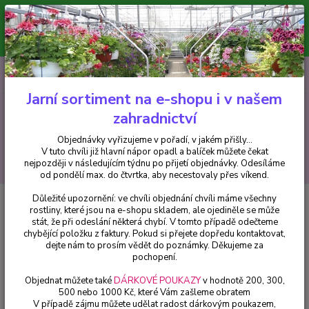
Minimální hodnota pro odeslání z e-shopu je 300 Kč.
V tuto chvíli již hlavní nápor objednávek opadl a balíček můžete čekat
nejpozději v následujícím týdnu po přijetí objednávky. Objednávky
vyřizujeme v pořadí, v jakém přišly...
0
ks
CZK
+420 602 223 614
za
0 Kč
Jarní sortiment na e-shopu i v našem
zahradnictví
Menu
Objednávky vyřizujeme v pořadí, v jakém přišly...
V tuto chvíli již hlavní nápor opadl a balíček můžete čekat
Hledat
nejpozději v následujícím týdnu po přijetí objednávky. Odesíláme
od pondělí max. do čtvrtka, aby necestovaly přes víkend.
Důležité upozornění: ve chvíli objednání chvíli máme všechny
Úvod
Fuchsie
Kapská(Phygelium) Fuchsie-mrazuvzdorná - 1 ks
rostliny, které jsou na e-shopu skladem, ale ojediněle se může
stát, že při odeslání některá chybí. V tomto případě odečteme
Kapská(Phygelium) Fuchsie-
chybějící položku z faktury. Pokud si přejete dopředu kontaktovat,
mrazuvzdorná - 1 ks
dejte nám to prosím vědět do poznámky. Děkujeme za
pochopení.
Objednat můžete také
DÁRKOVÉ POUKAZY
v hodnotě 200, 300,
500 nebo 1000 Kč, které Vám zašleme obratem
V případě zájmu můžete udělat radost dárkovým poukazem,