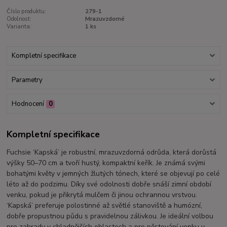
Číslo produktu:
279-1
Odolnost:
Mrazuvzdorné
Varianta:
1 ks
Kompletní specifikace
Parametry
Hodnocení
0
Kompletní specifikace
Fuchsie ‘Kapská’ je robustní, mrazuvzdorná odrůda, která dorůstá
výšky 50–70 cm a tvoří hustý, kompaktní keřík. Je známá svými
bohatými květy v jemných žlutých tónech, které se objevují po celé
léto až do podzimu. Díky své odolnosti dobře snáší zimní období
venku, pokud je přikrytá mulčem či jinou ochrannou vrstvou.
‘Kapská’ preferuje polostinné až světlé stanoviště a humózní,
dobře propustnou půdu s pravidelnou zálivkou. Je ideální volbou
pro zahrady v chladnějších oblastech a pro pěstování venku v