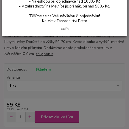
- Na eshopu při objednávce nad 1000,- Kč
- V zahradnictví na Mělníce již při nákupu nad 500,- Kč.
Těšíme se na Vaši návštěvu či objednávku!
Kolektiv Zahradnictví Petro
Ohodnotit produkt
Zavřít
Mrazuvzdorná fuchsie ‘Kapská’ tvoří kompaktní keřík s podlouhlými
žlutými květy. Dorůstá do výšky 50–70 cm. Kvete dlouho a vydrží i mrazivé
zimy s lehkým přikrytím. Dodáváme dobře prokořeněné rostliny v
květináčích Ø 9 cm.
celý popis
Dostupnost
Skladem
Varianta
59 Kč
53 Kč
bez DPH
Přidat do košíku