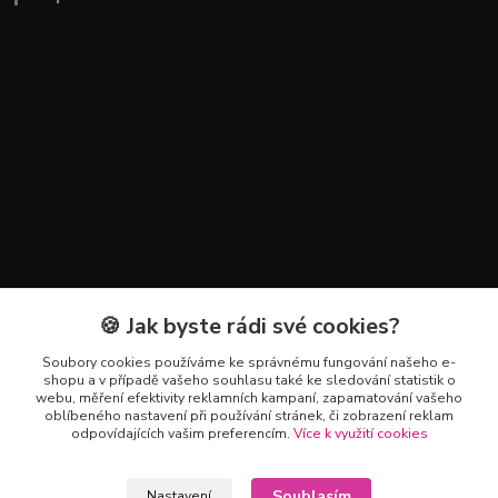
🍪 Jak byste rádi své cookies?
Kontakty
Soubory cookies používáme ke správnému fungování našeho e-
+420 602 223 614
shopu a v případě vašeho souhlasu také ke sledování statistik o
webu, měření efektivity reklamních kampaní, zapamatování vašeho
oblíbeného nastavení při používání stránek, či zobrazení reklam
info@zahradnictvipetro.cz
odpovídajících vašim preferencím.
Více k využití cookies
Souhlasím
Nastavení