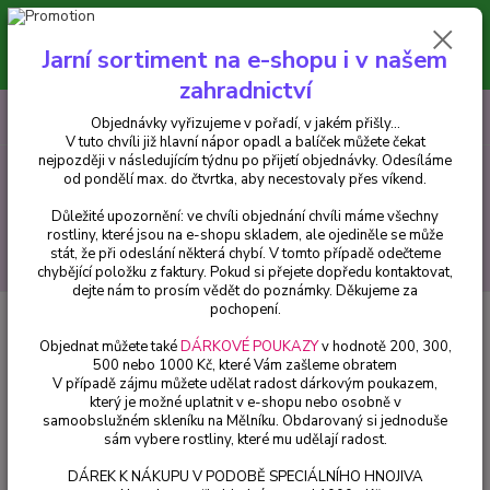
Minimální hodnota pro odeslání z e-shopu je 300 Kč.
V tuto chvíli již hlavní nápor objednávek opadl a balíček můžete čekat
Jarní sortiment na e-shopu i v našem
nejpozději v následujícím týdnu po přijetí objednávky. Objednávky
vyřizujeme v pořadí, v jakém přišly...
zahradnictví
0
ks
CZK
+420 602 223 614
Objednávky vyřizujeme v pořadí, v jakém přišly...
za
0 Kč
V tuto chvíli již hlavní nápor opadl a balíček můžete čekat
nejpozději v následujícím týdnu po přijetí objednávky. Odesíláme
od pondělí max. do čtvrtka, aby necestovaly přes víkend.
Menu
Důležité upozornění: ve chvíli objednání chvíli máme všechny
rostliny, které jsou na e-shopu skladem, ale ojediněle se může
stát, že při odeslání některá chybí. V tomto případě odečteme
Hledat
chybějící položku z faktury. Pokud si přejete dopředu kontaktovat,
dejte nám to prosím vědět do poznámky. Děkujeme za
pochopení.
Úvod
Fuchsie
Kapská Fuchsie-mrazuvzdorná - 1 ks
Objednat můžete také
DÁRKOVÉ POUKAZY
v hodnotě 200, 300,
Kapská Fuchsie-mrazuvzdorná - 1
500 nebo 1000 Kč, které Vám zašleme obratem
V případě zájmu můžete udělat radost dárkovým poukazem,
ks
který je možné uplatnit v e-shopu nebo osobně v
samoobslužném skleníku na Mělníku. Obdarovaný si jednoduše
sám vybere rostliny, které mu udělají radost.
DÁREK K NÁKUPU V PODOBĚ SPECIÁLNÍHO HNOJIVA