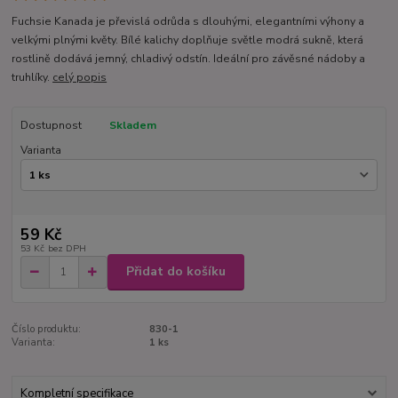
Fuchsie Kanada je převislá odrůda s dlouhými, elegantními výhony a
velkými plnými květy. Bílé kalichy doplňuje světle modrá sukně, která
rostlině dodává jemný, chladivý odstín. Ideální pro závěsné nádoby a
truhlíky.
celý popis
Dostupnost
Skladem
Varianta
59 Kč
53 Kč
bez DPH
Přidat do košíku
Číslo produktu:
830-1
Varianta:
1 ks
Kompletní specifikace