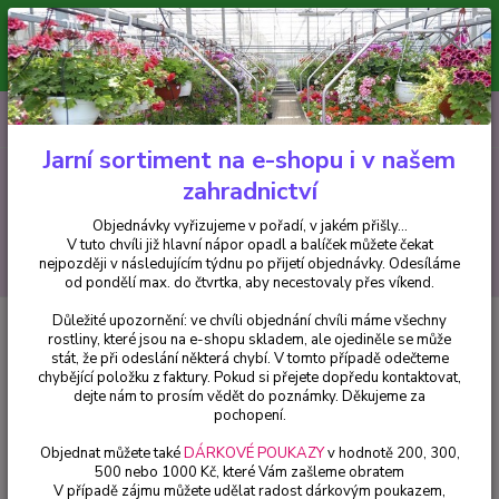
Minimální hodnota pro odeslání z e-shopu je 300 Kč.
V tuto chvíli již hlavní nápor objednávek opadl a balíček můžete čekat
nejpozději v následujícím týdnu po přijetí objednávky. Objednávky
vyřizujeme v pořadí, v jakém přišly...
0
ks
CZK
+420 602 223 614
za
0 Kč
Jarní sortiment na e-shopu i v našem
zahradnictví
Menu
Objednávky vyřizujeme v pořadí, v jakém přišly...
V tuto chvíli již hlavní nápor opadl a balíček můžete čekat
Hledat
nejpozději v následujícím týdnu po přijetí objednávky. Odesíláme
od pondělí max. do čtvrtka, aby necestovaly přes víkend.
Důležité upozornění: ve chvíli objednání chvíli máme všechny
Úvod
Fuchsie
Kanada Fuchsie - 1 ks
rostliny, které jsou na e-shopu skladem, ale ojediněle se může
stát, že při odeslání některá chybí. V tomto případě odečteme
Kanada Fuchsie - 1 ks
chybějící položku z faktury. Pokud si přejete dopředu kontaktovat,
dejte nám to prosím vědět do poznámky. Děkujeme za
pochopení.
Objednat můžete také
DÁRKOVÉ POUKAZY
v hodnotě 200, 300,
500 nebo 1000 Kč, které Vám zašleme obratem
V případě zájmu můžete udělat radost dárkovým poukazem,