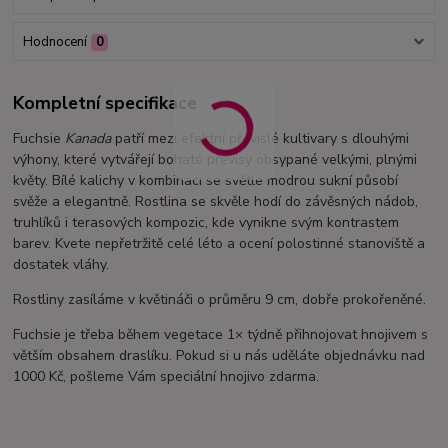
Hodnocení
0
Kompletní specifikace
Fuchsie
Kanada
patří mezi efektní převislé kultivary s dlouhými
výhony, které vytvářejí bohaté převisy obsypané velkými, plnými
květy. Bílé kalichy v kombinaci se světle modrou sukní působí
svěže a elegantně. Rostlina se skvěle hodí do závěsných nádob,
truhlíků i terasových kompozic, kde vynikne svým kontrastem
barev. Kvete nepřetržitě celé léto a ocení polostinné stanoviště a
dostatek vláhy.
Rostliny zasíláme v květináči o průměru 9 cm, dobře prokořeněné.
Fuchsie je třeba během vegetace 1× týdně přihnojovat hnojivem s
větším obsahem draslíku. Pokud si u nás uděláte objednávku nad
1000 Kč, pošleme Vám speciální hnojivo zdarma.