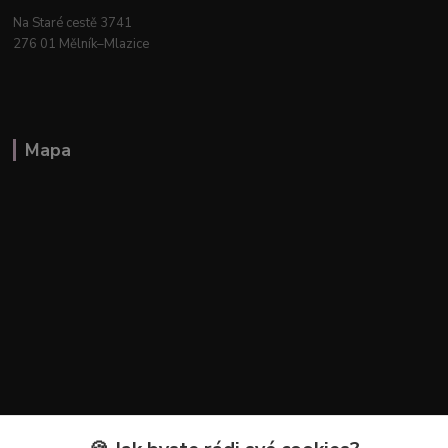
Na Staré cestě 3741
276 01 Mělník–Mlazice
Mapa