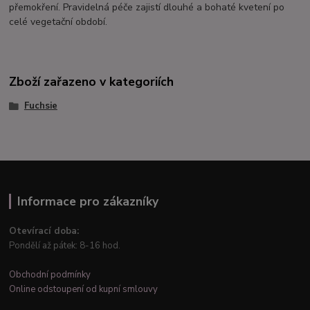
přemokření. Pravidelná péče zajistí dlouhé a bohaté kvetení po
celé vegetační období.
Zboží zařazeno v kategoriích
Fuchsie
Informace pro zákazníky
Otevírací doba:
Pondělí až pátek: 8-16 hod.
Obchodní podmínky
Online odstoupení od kupní smlouvy