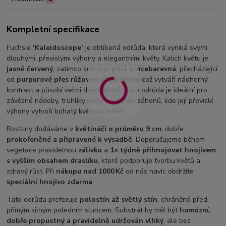
Kompletní specifikace
Fuchsie
‘Kaleidoscope’
je oblíbená odrůda, která vyniká svými
dlouhými, převislými výhony a elegantními květy. Kalich květu je
jasně červený
, zatímco sukně je
plná a vícebarevná
, přecházející
od
purpurové přes růžovou až po bílou
, což vytváří nádherný
kontrast a působí velmi dekorativně. Tato odrůda je ideální pro
závěsné nádoby, truhlíky nebo na okraje záhonů, kde její převislé
výhony vytvoří bohatý květoucí efekt.
Rostliny dodáváme v
květináči o průměru 9 cm
, dobře
prokořeněné a připravené k výsadbě
. Doporučujeme během
vegetace pravidelnou
zálivku
a
1× týdně přihnojovat hnojivem
s vyšším obsahem draslíku
, které podporuje tvorbu květů a
zdravý růst. Při
nákupu nad 1000 Kč
od nás navíc obdržíte
speciální hnojivo zdarma
.
Tato odrůda preferuje
polostín až světlý stín
, chráněné před
přímým silným poledním sluncem. Substrát by měl být
humózní,
dobře propustný a pravidelně udržován vlhký
, ale bez