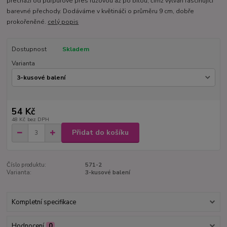
přechází od purpurové přes růžovou až po bílou, čímž vytváří fascinující
barevné přechody. Dodáváme v květináči o průměru 9 cm, dobře
prokořeněné.
celý popis
Dostupnost
Skladem
Varianta
54 Kč
48 Kč
bez DPH
Přidat do košíku
Číslo produktu:
571-2
Varianta:
3-kusové balení
Kompletní specifikace
Hodnocení
0