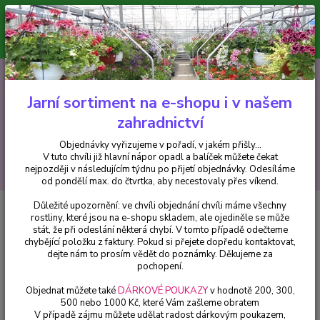
Minimální hodnota pro odeslání z e-shopu je 300 Kč.
V tuto chvíli již hlavní nápor objednávek opadl a balíček můžete čekat
nejpozději v následujícím týdnu po přijetí objednávky. Objednávky
vyřizujeme v pořadí, v jakém přišly...
0
ks
CZK
+420 602 223 614
za
0 Kč
Jarní sortiment na e-shopu i v našem
zahradnictví
Menu
Objednávky vyřizujeme v pořadí, v jakém přišly...
V tuto chvíli již hlavní nápor opadl a balíček můžete čekat
Hledat
nejpozději v následujícím týdnu po přijetí objednávky. Odesíláme
od pondělí max. do čtvrtka, aby necestovaly přes víkend.
Důležité upozornění: ve chvíli objednání chvíli máme všechny
Úvod
Fuchsie
Kaleidoskope Fuchsie - cena za kus v 3-kusovém balení
rostliny, které jsou na e-shopu skladem, ale ojediněle se může
stát, že při odeslání některá chybí. V tomto případě odečteme
Kaleidoskope Fuchsie - cena za
chybějící položku z faktury. Pokud si přejete dopředu kontaktovat,
kus v 3-kusovém balení
dejte nám to prosím vědět do poznámky. Děkujeme za
pochopení.
Objednat můžete také
DÁRKOVÉ POUKAZY
v hodnotě 200, 300,
500 nebo 1000 Kč, které Vám zašleme obratem
V případě zájmu můžete udělat radost dárkovým poukazem,