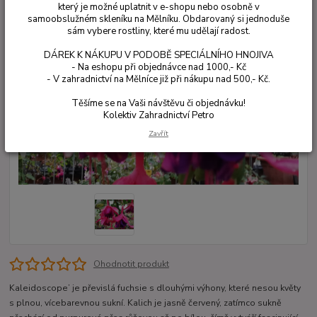
který je možné uplatnit v e-shopu nebo osobně v
samoobslužném skleníku na Mělníku. Obdarovaný si jednoduše
sám vybere rostliny, které mu udělají radost.
DÁREK K NÁKUPU V PODOBĚ SPECIÁLNÍHO HNOJIVA
- Na eshopu při objednávce nad 1000,- Kč
- V zahradnictví na Mělníce již při nákupu nad 500,- Kč.
Těšíme se na Vaši návštěvu či objednávku!
Kolektiv Zahradnictví Petro
Zavřít
Ohodnotit produkt
Kaleidoscope’ je převislá fuchsie s dlouhými výhony, které nesou květy
s plnou, vícebarevnou sukní. Kalich je jasně červený, zatímco sukně