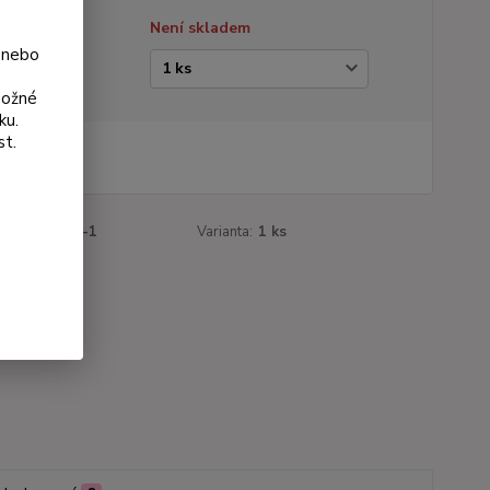
tupnost
Není skladem
 nebo
ianta
možné
ku.
st.
 Kč
Kč
bez DPH
roduktu:
836-1
Varianta:
1 ks