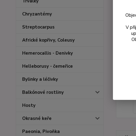
Trvalky
Chryzantémy
Obje
Streptocarpus
V př
up
Ob
Africké kopřivy, Coleusy
Hemerocallis - Denivky
Helleborusy - čemeřice
Bylinky a léčivky
Balkónové rostliny
Hosty
Okrasné keře
Paeonia, Pivoňka