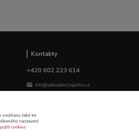
Kontakty
+420 602 223 614
info@zahradnictvipetro.cz
 souhlasu také ke
blíbeného nastavení
yužití cookies