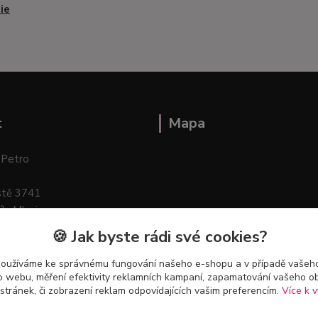
ie
t
Mapa
 Petro
stě 3741
ík–Mlazice
🍪 Jak byste rádi své cookies?
používáme ke správnému fungování našeho e-shopu a v případě vašeho
k o webu, měření efektivity reklamních kampaní, zapamatování vašeho o
 stránek, či zobrazení reklam odpovídajících vašim preferencím.
Více k v