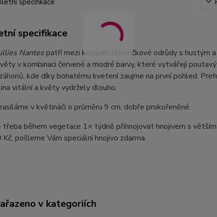
etní specifikace
tní specifikace
ullies Nantes
patří mezi kompaktní keříčkové odrůdy s hustým a
věty v kombinaci červené a modré barvy, které vytvářejí poutavý 
i záhonů, kde díky bohatému kvetení zaujme na první pohled. Pref
lina vitální a květy vydržely dlouho.
zasíláme v květináči o průměru 9 cm, dobře prokořeněné.
e třeba během vegetace 1× týdně přihnojovat hnojivem s větším
 Kč, pošleme Vám speciální hnojivo zdarma.
zařazeno v kategoriích