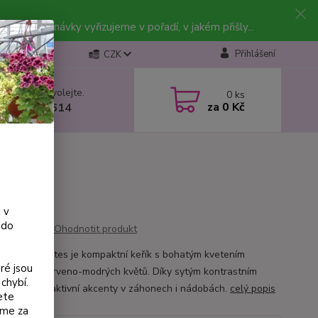
vky. Objednávky vyřizujeme v pořadí, v jakém přišly...
Přihlášení
CZK
 si rady? Zavolejte.
0
ks
za
0 Kč
 602 223 614
 v
 do
Ohodnotit produkt
e Jullies Nantes je kompaktní keřík s bohatým kvetením
ré jsou
ě velkých červeno-modrých květů. Díky sytým kontrastním
chybí.
 vytváří atraktivní akcenty v záhonech i nádobách.
celý popis
ete
eme za