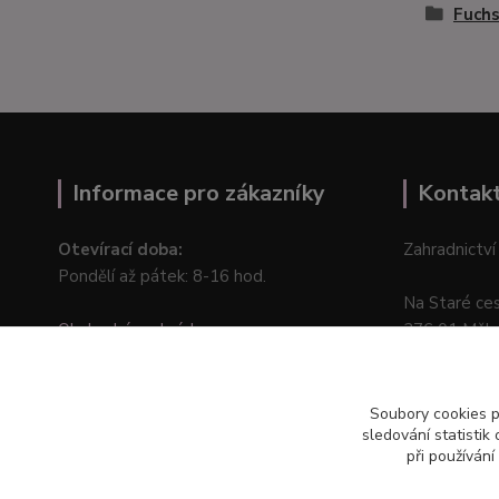
Fuchs
Informace pro zákazníky
Kontak
Otevírací doba:
Zahradnictví
Pondělí až pátek: 8-16 hod.
Na Staré ce
Obchodní podmínky
276 01 Měln
Online odstoupení od kupní smlouvy
Soubory cookies 
sledování statisti
při používání