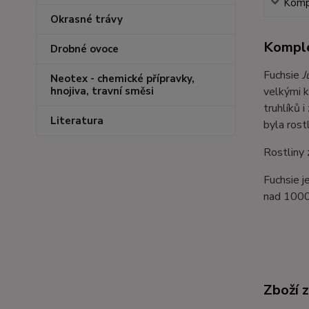
Kompl
Okrasné trávy
Komple
Drobné ovoce
Fuchsie
J
Neotex - chemické přípravky,
velkými k
hnojiva, travní směsi
truhlíků 
Literatura
byla rost
Rostliny 
Fuchsie j
nad 1000
Zboží 