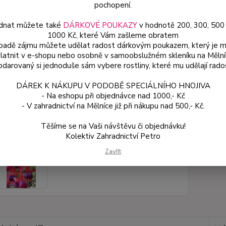
pochopení.
Dos
dnat můžete také
DÁRKOVÉ POUKAZY
v hodnotě 200, 300, 500
Var
1000 Kč, které Vám zašleme obratem
ípadě zájmu můžete udělat radost dárkovým poukazem, který je 
latnit v e-shopu nebo osobně v samoobslužném skleníku na Mělní
darovaný si jednoduše sám vybere rostliny, které mu udělají rado
59
53 
DÁREK K NÁKUPU V PODOBĚ SPECIÁLNÍHO HNOJIVA
- Na eshopu při objednávce nad 1000,- Kč
- V zahradnictví na Mělníce již při nákupu nad 500,- Kč.
Číslo p
Těšíme se na Vaši návštěvu či objednávku!
Kolektiv Zahradnictví Petro
Zavřít