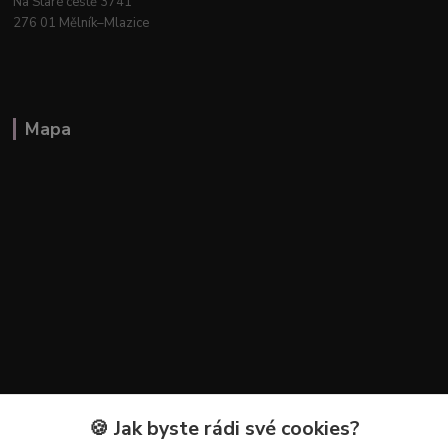
Na Staré cestě 3741
276 01 Mělník–Mlazice
Mapa
🍪 Jak byste rádi své cookies?
Kontakty