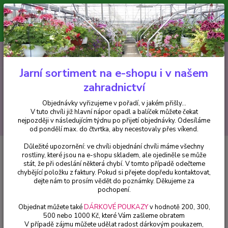
Minimální hodnota pro odeslání z e-shopu je 300 Kč.
V tuto chvíli již hlavní nápor objednávek opadl a balíček můžete čekat
nejpozději v následujícím týdnu po přijetí objednávky. Objednávky
vyřizujeme v pořadí, v jakém přišly...
0
ks
CZK
+420 602 223 614
za
0 Kč
Jarní sortiment na e-shopu i v našem
zahradnictví
Menu
Objednávky vyřizujeme v pořadí, v jakém přišly...
V tuto chvíli již hlavní nápor opadl a balíček můžete čekat
Hledat
nejpozději v následujícím týdnu po přijetí objednávky. Odesíláme
od pondělí max. do čtvrtka, aby necestovaly přes víkend.
Důležité upozornění: ve chvíli objednání chvíli máme všechny
Úvod
Fuchsie
Jullies Cannes Fuchsie - 1 ks
rostliny, které jsou na e-shopu skladem, ale ojediněle se může
stát, že při odeslání některá chybí. V tomto případě odečteme
Jullies Cannes Fuchsie - 1 ks
chybějící položku z faktury. Pokud si přejete dopředu kontaktovat,
dejte nám to prosím vědět do poznámky. Děkujeme za
pochopení.
Objednat můžete také
DÁRKOVÉ POUKAZY
v hodnotě 200, 300,
500 nebo 1000 Kč, které Vám zašleme obratem
V případě zájmu můžete udělat radost dárkovým poukazem,