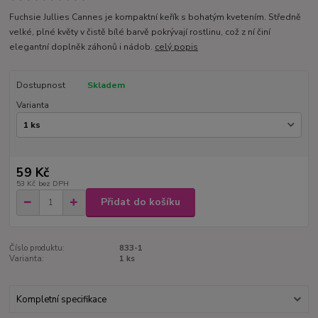
Fuchsie Jullies Cannes je kompaktní keřík s bohatým kvetením. Středně
velké, plné květy v čistě bílé barvě pokrývají rostlinu, což z ní činí
elegantní doplněk záhonů i nádob.
celý popis
Dostupnost
Skladem
Varianta
59 Kč
53 Kč
bez DPH
Přidat do košíku
Číslo produktu:
833-1
Varianta:
1 ks
Kompletní specifikace