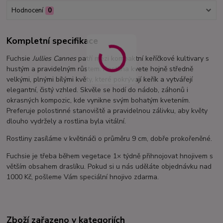
Hodnocení
0
Kompletní specifikace
Fuchsie
Jullies Cannes
patří mezi kompaktní keříčkové kultivary s
hustým a pravidelným růstem. Rostlina kvete hojně středně
velkými, plnými bílými květy, které pokrývají keřík a vytvářejí
elegantní, čistý vzhled. Skvěle se hodí do nádob, záhonů i
okrasných kompozic, kde vynikne svým bohatým kvetením.
Preferuje polostinné stanoviště a pravidelnou zálivku, aby květy
dlouho vydržely a rostlina byla vitální.
Rostliny zasíláme v květináči o průměru 9 cm, dobře prokořeněné.
Fuchsie je třeba během vegetace 1× týdně přihnojovat hnojivem s
větším obsahem draslíku. Pokud si u nás uděláte objednávku nad
1000 Kč, pošleme Vám speciální hnojivo zdarma.
Zboží zařazeno v kategoriích