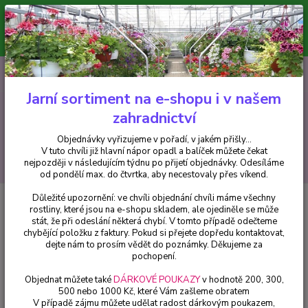
Minimální hodnota pro odeslání z e-shopu je 300 Kč.
V tuto chvíli již hlavní nápor objednávek opadl a balíček můžete čekat
nejpozději v následujícím týdnu po přijetí objednávky. Objednávky
vyřizujeme v pořadí, v jakém přišly...
0
ks
CZK
+420 602 223 614
za
0 Kč
Jarní sortiment na e-shopu i v našem
zahradnictví
Menu
Objednávky vyřizujeme v pořadí, v jakém přišly...
V tuto chvíli již hlavní nápor opadl a balíček můžete čekat
Hledat
nejpozději v následujícím týdnu po přijetí objednávky. Odesíláme
od pondělí max. do čtvrtka, aby necestovaly přes víkend.
Důležité upozornění: ve chvíli objednání chvíli máme všechny
Úvod
Fuchsie
Jopie Fuchsie - 1 ks
rostliny, které jsou na e-shopu skladem, ale ojediněle se může
stát, že při odeslání některá chybí. V tomto případě odečteme
Jopie Fuchsie - 1 ks
chybějící položku z faktury. Pokud si přejete dopředu kontaktovat,
dejte nám to prosím vědět do poznámky. Děkujeme za
pochopení.
Objednat můžete také
DÁRKOVÉ POUKAZY
v hodnotě 200, 300,
500 nebo 1000 Kč, které Vám zašleme obratem
V případě zájmu můžete udělat radost dárkovým poukazem,