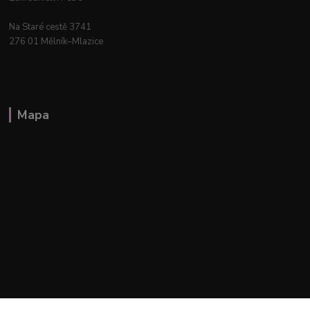
Na Staré cestě 3741
276 01 Mělník–Mlazice
Mapa