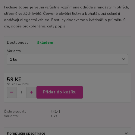
Fuchsie ‘Jopie’ je velmi vzrůstná, vzpřímená odrůda s množstvím plných,
středně velkých květů. Červené okvětní lístky a bohatá plná sukně jí
dodávají elegantní vzhled. Rostliny dodáváme v květináči o průměru 9
cm, dobře prokořeněné.
celý popis
Dostupnost
Skladem
Varianta
59 Kč
53 Kč
bez DPH
Přidat do košíku
Číslo produktu:
441-1
Varianta:
1 ks
Kompletní specifikace