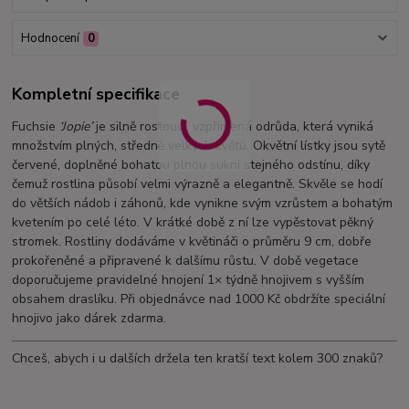
Hodnocení
0
Kompletní specifikace
Fuchsie
‘Jopie’
je silně rostoucí, vzpřímená odrůda, která vyniká
množstvím plných, středně velkých květů. Okvětní lístky jsou sytě
červené, doplněné bohatou plnou sukní stejného odstínu, díky
čemuž rostlina působí velmi výrazně a elegantně. Skvěle se hodí
do větších nádob i záhonů, kde vynikne svým vzrůstem a bohatým
kvetením po celé léto. V krátké době z ní lze vypěstovat pěkný
stromek. Rostliny dodáváme v květináči o průměru 9 cm, dobře
prokořeněné a připravené k dalšímu růstu. V době vegetace
doporučujeme pravidelné hnojení 1× týdně hnojivem s vyšším
obsahem draslíku. Při objednávce nad 1000 Kč obdržíte speciální
hnojivo jako dárek zdarma.
Chceš, abych i u dalších držela ten kratší text kolem 300 znaků?