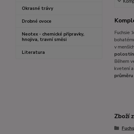
Kompl
Okrasné trávy
Komple
Drobné ovoce
Fuchsie ‘
Neotex - chemické přípravky,
bohatému
hnojiva, travní směsi
v menších
Literatura
polostí
Během ve
kvetení a
průměru
Zboží 
Fuchs