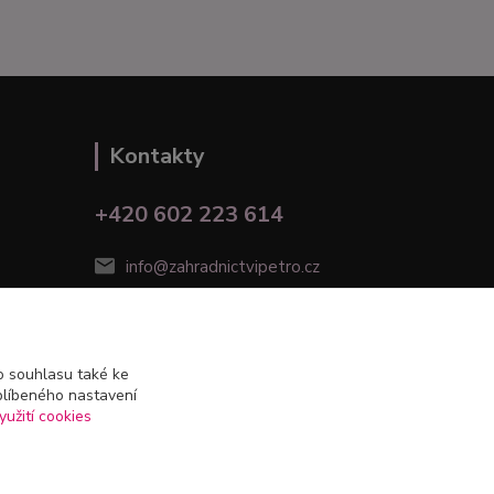
Kontakty
+420 602 223 614
info@zahradnictvipetro.cz
 souhlasu také ke
blíbeného nastavení
yužití cookies