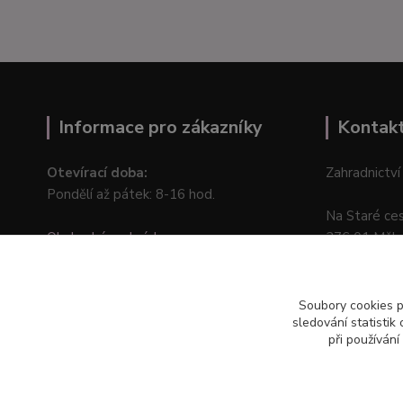
Informace pro zákazníky
Kontak
Otevírací doba:
Zahradnictví
Pondělí až pátek: 8-16 hod.
Na Staré ce
Obchodní podmínky
276 01 Měln
Online odstoupení od kupní smlouvy
Soubory cookies 
sledování statisti
při používání