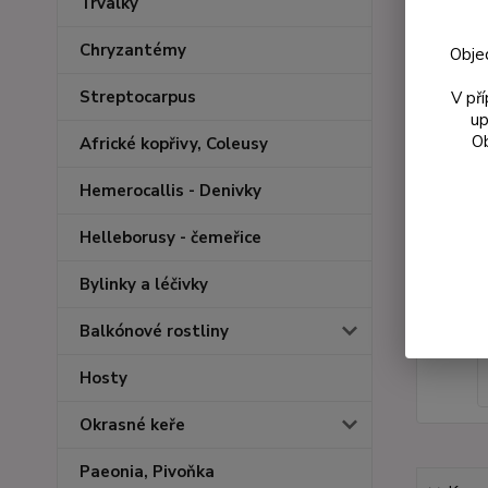
Trvalky
Chryzantémy
Obje
Streptocarpus
V př
up
Ob
Africké kopřivy, Coleusy
Hemerocallis - Denivky
Helleborusy - čemeřice
Bylinky a léčivky
Balkónové rostliny
Hosty
Okrasné keře
Paeonia, Pivoňka