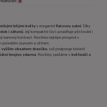
Hodnocení
0
elkými bílými květy
s elegantní
fialovou sukní
. Díky
ádob i záhonů
. Její kompaktní růst usnadňuje pěstování i
ný barevný kontrast. Rostlina nejlépe prospívá v
m poledním sluncem a větrem.
s vyšším obsahem draslíku
, což podporuje bohaté
iální hnojivo zdarma
. Rostliny zasíláme v
květináči o