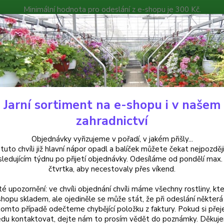
Minimální hodnota pro odeslání z e-shopu je 300 Kč.
íček můžete čekat nejpozději v následujícím týdnu po přijetí objedná
atalog
Poradna
Kontakty
Nevíte
Hledat
+420
Jarní sortiment na e-shopu i v našem
uchsie
Jollies Reims Fuchsie - cena na prodejně
zahradnictví
ies Reims Fuchsie - cena na prod
Objednávky vyřizujeme v pořadí, v jakém přišly...
 tuto chvíli již hlavní nápor opadl a balíček můžete čekat nejpozději
sledujícím týdnu po přijetí objednávky. Odesíláme od pondělí max.
čtvrtka, aby necestovaly přes víkend.
Fuchsie
té upozornění: ve chvíli objednání chvíli máme všechny rostliny, kte
velkých
shopu skladem, ale ojediněle se může stát, že při odeslání některá 
truhlík
tomto případě odečteme chybějící položku z faktury. Pokud si přej
cm, do
du kontaktovat, dejte nám to prosím vědět do poznámky. Děkuj