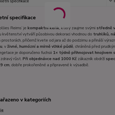
etní specifikace
tní specifikace
Jollies Reims’ je
kompaktní keřík
, který zaujme svými
středně v
 květenství vytváří působivou dekoraci vhodnou do
truhlíků, n
 prostorách, přičemž kvete od jara až do podzimu a přináší výraz
nu
, v
živné, humózní a mírně vlhké půdě
, chráněná před prudký
getace je doporučeno fuchsii
1× týdně přihnojovat hnojivem 
 zdravý růst.
Při objednávce nad 1000 Kč
zákazník obdrží
spec
 9 cm
, dobře prokořeněné a připravené k výsadbě.
zařazeno v kategoriích
ie