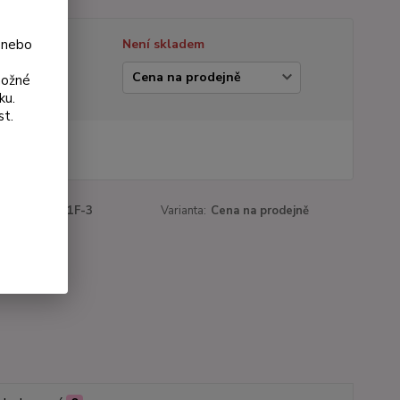
 nebo
tupnost
Není skladem
ianta
možné
ku.
st.
 Kč
Kč
bez DPH
roduktu:
1031F-3
Varianta:
Cena na prodejně