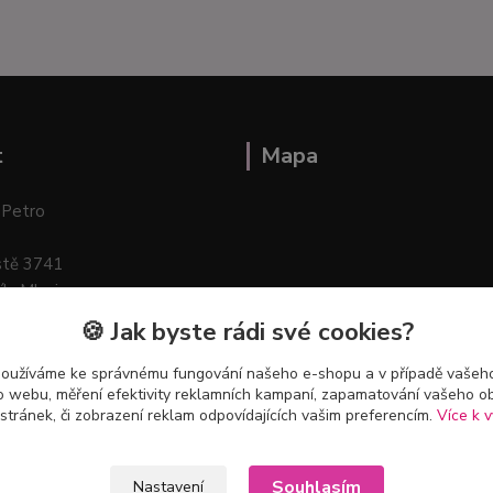
t
Mapa
 Petro
stě 3741
ík–Mlazice
🍪 Jak byste rádi své cookies?
používáme ke správnému fungování našeho e-shopu a v případě vašeho
k o webu, měření efektivity reklamních kampaní, zapamatování vašeho o
 stránek, či zobrazení reklam odpovídajících vašim preferencím.
Více k v
Souhlasím
Nastavení