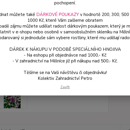
pochopení.
dnat můžete také
DÁRKOVÉ POUKAZY
v hodnotě 200, 300, 500
Dos
1000 Kč, které Vám zašleme obratem
Var
ípadě zájmu můžete udělat radost dárkovým poukazem, který je 
latnit v e-shopu nebo osobně v samoobslužném skleníku na Mělní
darovaný si jednoduše sám vybere rostliny, které mu udělají rado
49
DÁREK K NÁKUPU V PODOBĚ SPECIÁLNÍHO HNOJIVA
44 
- Na eshopu při objednávce nad 1000,- Kč
- V zahradnictví na Mělníce již při nákupu nad 500,- Kč.
Číslo p
Těšíme se na Vaši návštěvu či objednávku!
Kolektiv Zahradnictví Petro
Zavřít