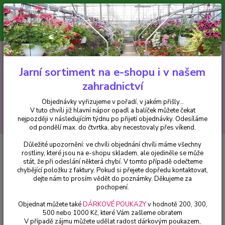
Minimální hodnota pro odeslání z e-shopu je 300 Kč.
V tuto chvíli již hlavní nápor objednávek opadl a balíček můžete čekat
nejpozději v následujícím týdnu po přijetí objednávky. Objednávky
vyřizujeme v pořadí, v jakém přišly...
0
ks
CZK
+420 602 223 614
za
0 Kč
Jarní sortiment na e-shopu i v našem
zahradnictví
Menu
Objednávky vyřizujeme v pořadí, v jakém přišly...
V tuto chvíli již hlavní nápor opadl a balíček můžete čekat
Hledat
nejpozději v následujícím týdnu po přijetí objednávky. Odesíláme
od pondělí max. do čtvrtka, aby necestovaly přes víkend.
Důležité upozornění: ve chvíli objednání chvíli máme všechny
Úvod
Fuchsie
Jollies Reims Fuchsie - cena za kus v 3-kusovém balení
rostliny, které jsou na e-shopu skladem, ale ojediněle se může
stát, že při odeslání některá chybí. V tomto případě odečteme
Jollies Reims Fuchsie - cena za
chybějící položku z faktury. Pokud si přejete dopředu kontaktovat,
kus v 3-kusovém balení
dejte nám to prosím vědět do poznámky. Děkujeme za
pochopení.
Objednat můžete také
DÁRKOVÉ POUKAZY
v hodnotě 200, 300,
500 nebo 1000 Kč, které Vám zašleme obratem
V případě zájmu můžete udělat radost dárkovým poukazem,