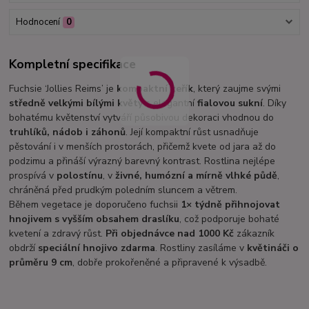
Hodnocení
0
Kompletní specifikace
Fuchsie ‘Jollies Reims’ je
kompaktní keřík
, který zaujme svými
středně velkými bílými květy
s elegantní
fialovou sukní
. Díky
bohatému květenství vytváří působivou dekoraci vhodnou do
truhlíků, nádob i záhonů
. Její kompaktní růst usnadňuje
pěstování i v menších prostorách, přičemž kvete od jara až do
podzimu a přináší výrazný barevný kontrast. Rostlina nejlépe
prospívá v
polostínu
, v
živné, humózní a mírně vlhké půdě
,
chráněná před prudkým poledním sluncem a větrem.
Během vegetace je doporučeno fuchsii
1× týdně přihnojovat
hnojivem s vyšším obsahem draslíku
, což podporuje bohaté
kvetení a zdravý růst.
Při objednávce nad 1000 Kč
zákazník
obdrží
speciální hnojivo zdarma
. Rostliny zasíláme v
květináči o
průměru 9 cm
, dobře prokořeněné a připravené k výsadbě.