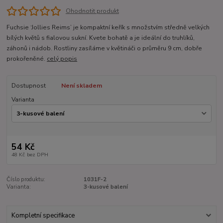
Ohodnotit produkt
Fuchsie ‘Jollies Reims’ je kompaktní keřík s množstvím středně velkých
bílých květů s fialovou sukní. Kvete bohatě a je ideální do truhlíků,
záhonů i nádob. Rostliny zasíláme v květináči o průměru 9 cm, dobře
prokořeněné.
celý popis
Dostupnost
Není skladem
Varianta
54 Kč
48 Kč
bez DPH
Číslo produktu:
1031F-2
Varianta:
3-kusové balení
Kompletní specifikace