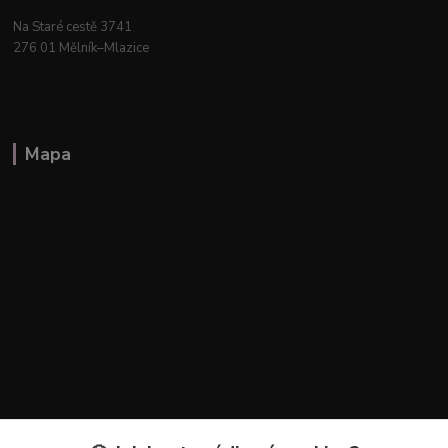
Na Staré cestě 3741
276 01 Mělník–Mlazice
Mapa