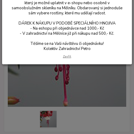
který je možné uplatnit v e-shopu nebo osobně v
samoobslužném skleníku na Mělníku. Obdarovaný si jednoduše
sám vybere rostliny, které mu udělají radost.
DÁREK K NÁKUPU V PODOBĚ SPECIÁLNÍHO HNOJIVA
- Na eshopu při objednávce nad 1000,- Kč
- V zahradnictví na Mělníce již při nákupu nad 500,- Kč.
Těšíme se na Vaši návštěvu či objednávku!
Kolektiv Zahradnictví Petro
Zavřít