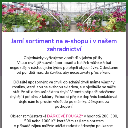
Minimální hodnota pro odeslání z e-shopu je 300 Kč.
V tuto chvíli již hlavní nápor objednávek opadl a balíček můžete čekat
nejpozději v následujícím týdnu po přijetí objednávky. Objednávky
vyřizujeme v pořadí, v jakém přišly...
0
ks
CZK
+420 602 223 614
za
0 Kč
Jarní sortiment na e-shopu i v našem
zahradnictví
Menu
Objednávky vyřizujeme v pořadí, v jakém přišly...
V tuto chvíli již hlavní nápor opadl a balíček můžete čekat
Hledat
nejpozději v následujícím týdnu po přijetí objednávky. Odesíláme
od pondělí max. do čtvrtka, aby necestovaly přes víkend.
Důležité upozornění: ve chvíli objednání chvíli máme všechny
Úvod
Fuchsie
Jollies Orleans - cena za kus v 3-kusovém balení
rostliny, které jsou na e-shopu skladem, ale ojediněle se může
stát, že při odeslání některá chybí. V tomto případě odečteme
Jollies Orleans - cena za kus v 3-
chybějící položku z faktury. Pokud si přejete dopředu kontaktovat,
kusovém balení
dejte nám to prosím vědět do poznámky. Děkujeme za
pochopení.
Objednat můžete také
DÁRKOVÉ POUKAZY
v hodnotě 200, 300,
500 nebo 1000 Kč, které Vám zašleme obratem
V případě zájmu můžete udělat radost dárkovým poukazem,