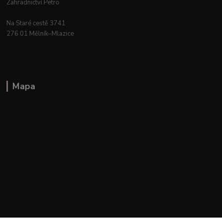
Zahradnictví Petro
Na Staré cestě 3741
276 01 Mělník–Mlazice
Mapa