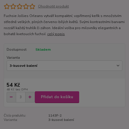
Ohodnotit produkt
Fuchsie Jollies Orleans vytváří kompaktní, vzpřímený keřík s množstvím
středně velkých, plných červeno-bílých květů. Svými kontrastními barvami
rozzáří každý truhlík či záhon. Ideální volba pro milovníky elegantních a
bohatě kvetoucích fuchsií.
celý popis
Dostupnost
Skladem
Varianta
54 Kč
48 Kč
bez DPH
Přidat do košíku
Číslo produktu:
1143F-2
Varianta:
3-kusové balení