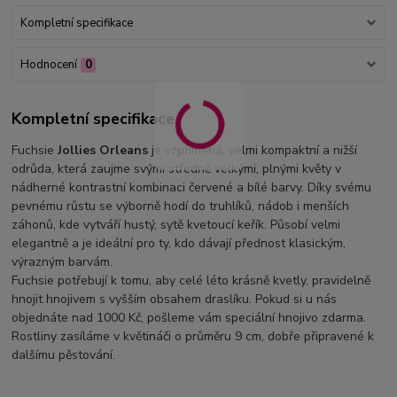
Kompletní specifikace
Hodnocení
0
Kompletní specifikace
Fuchsie
Jollies Orleans
je vzpřímená, velmi kompaktní a nižší
odrůda, která zaujme svými středně velkými, plnými květy v
nádherné kontrastní kombinaci červené a bílé barvy. Díky svému
pevnému růstu se výborně hodí do truhlíků, nádob i menších
záhonů, kde vytváří hustý, sytě kvetoucí keřík. Působí velmi
elegantně a je ideální pro ty, kdo dávají přednost klasickým,
výrazným barvám.
Fuchsie potřebují k tomu, aby celé léto krásně kvetly, pravidelně
hnojit hnojivem s vyšším obsahem draslíku. Pokud si u nás
objednáte nad 1000 Kč, pošleme vám speciální hnojivo zdarma.
Rostliny zasíláme v květináči o průměru 9 cm, dobře připravené k
dalšímu pěstování.