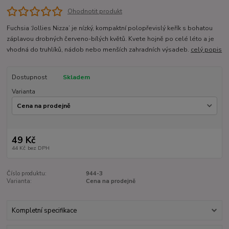
Ohodnotit produkt
Fuchsia ‘Jollies Nizza’ je nízký, kompaktní polopřevislý keřík s bohatou
záplavou drobných červeno-bílých květů. Kvete hojně po celé léto a je
vhodná do truhlíků, nádob nebo menších zahradních výsadeb.
celý popis
Dostupnost
Skladem
Varianta
49 Kč
44 Kč
bez DPH
Číslo produktu:
944-3
Varianta:
Cena na prodejně
Kompletní specifikace