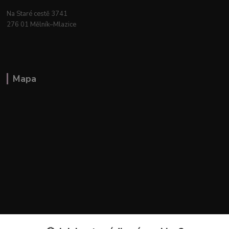
Na Staré cestě 3741
276 01 Mělník–Mlazice
Mapa