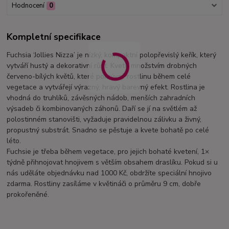
Hodnocení
0
Kompletní specifikace
Fuchsia ‘Jollies Nizza’ je nízký, kompaktní polopřevislý keřík, který
vytváří hustý a dekorativní růst. Kvete množstvím drobných
červeno-bílých květů, které pokrývají rostlinu během celé
vegetace a vytvářejí výrazný, hravý barevný efekt. Rostlina je
vhodná do truhlíků, závěsných nádob, menších zahradních
výsadeb či kombinovaných záhonů. Daří se jí na světlém až
polostinném stanovišti, vyžaduje pravidelnou zálivku a živný,
propustný substrát. Snadno se pěstuje a kvete bohatě po celé
léto.
Fuchsie je třeba během vegetace, pro jejich bohaté kvetení, 1×
týdně přihnojovat hnojivem s větším obsahem draslíku. Pokud si u
nás uděláte objednávku nad 1000 Kč, obdržíte speciální hnojivo
zdarma. Rostliny zasíláme v květináči o průměru 9 cm, dobře
prokořeněné.