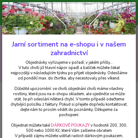
Minimální hodnota pro odeslání z e-shopu je 300 Kč.
V tuto chvíli již hlavní nápor objednávek opadl a balíček můžete čekat
nejpozději v následujícím týdnu po přijetí objednávky. Objednávky
vyřizujeme v pořadí, v jakém přišly...
0
ks
CZK
+420 602 223 614
za
0 Kč
Jarní sortiment na e-shopu i v našem
zahradnictví
Menu
Objednávky vyřizujeme v pořadí, v jakém přišly...
V tuto chvíli již hlavní nápor opadl a balíček můžete čekat
Hledat
nejpozději v následujícím týdnu po přijetí objednávky. Odesíláme
od pondělí max. do čtvrtka, aby necestovaly přes víkend.
Důležité upozornění: ve chvíli objednání chvíli máme všechny
Úvod
Fuchsie
Jollies Nizza Fuchsie ( Fuchsie) - cena na prodejně
rostliny, které jsou na e-shopu skladem, ale ojediněle se může
stát, že při odeslání některá chybí. V tomto případě odečteme
Jollies Nizza Fuchsie ( Fuchsie) -
chybějící položku z faktury. Pokud si přejete dopředu kontaktovat,
cena na prodejně
dejte nám to prosím vědět do poznámky. Děkujeme za
pochopení.
Objednat můžete také
DÁRKOVÉ POUKAZY
v hodnotě 200, 300,
500 nebo 1000 Kč, které Vám zašleme obratem
V případě zájmu můžete udělat radost dárkovým poukazem,