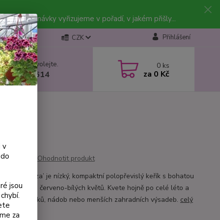
vky. Objednávky vyřizujeme v pořadí, v jakém přišly...
Přihlášení
CZK
 si rady? Zavolejte.
0
ks
za
0 Kč
 602 223 614
 v
 do
Ohodnotit produkt
 ‘Jollies Nizza’ je nízký, kompaktní polopřevislý keřík s bohatou
ré jsou
ou drobných červeno-bílých květů. Kvete hojně po celé léto a
chybí.
dná do truhlíků, nádob nebo menších zahradních výsadeb.
celý
ete
eme za