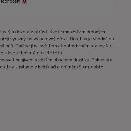
Hodnocení
0
ří hustý a dekorativní růst. Kvete množstvím drobných
ářejí výrazný, hravý barevný efekt. Rostlina je vhodná do
áhonů. Daří se jí na světlém až polostinném stanovišti,
je a kvete bohatě po celé léto.
hnojovat hnojivem s větším obsahem draslíku. Pokud si u
ostliny zasíláme v květináči o průměru 9 cm, dobře