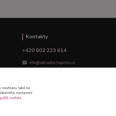
Kontakty
+420 602 223 614
info@zahradnictvipetro.cz
 souhlasu také ke
blíbeného nastavení
yužití cookies