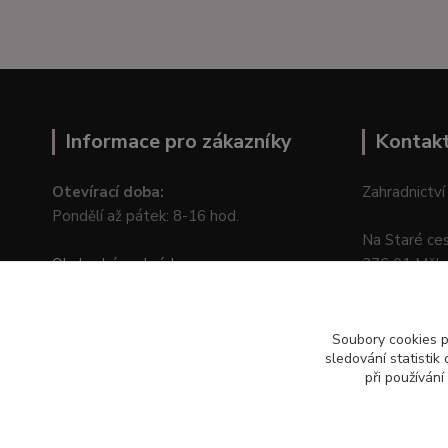
Informace pro zákazníky
Kontak
Otevírací doba:
Zahradnictví
Pondělí až pátek: 8-16 hod.
Na Staré ce
Obchodní podmínky
276 01 Měln
Online odstoupení od kupní smlouvy
Soubory cookies 
sledování statisti
při používání