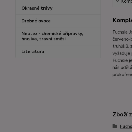
Kompl
Okrasné trávy
Komple
Drobné ovoce
Fuchsia ‘
Neotex - chemické přípravky,
červeno-b
hnojiva, travní směsi
truhlíků,
Literatura
vyžaduje 
Fuchsie j
nás udělá
prokořen
Zboží 
Fuchs