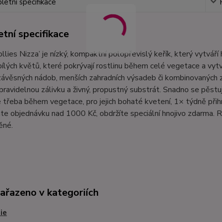
etní specifikace
tní specifikace
Jollies Nizza’ je nízký, kompaktní polopřevislý keřík, který vytvá
ílých květů, které pokrývají rostlinu během celé vegetace a vytv
 závěsných nádob, menších zahradních výsadeb či kombinovaných z
pravidelnou zálivku a živný, propustný substrát. Snadno se pěstu
e třeba během vegetace, pro jejich bohaté kvetení, 1× týdně při
te objednávku nad 1000 Kč, obdržíte speciální hnojivo zdarma. R
ěné.
zařazeno v kategoriích
ie