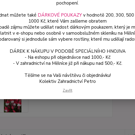
pochopení.
dnat můžete také
DÁRKOVÉ POUKAZY
v hodnotě 200, 300, 500
Dos
1000 Kč, které Vám zašleme obratem
Var
ípadě zájmu můžete udělat radost dárkovým poukazem, který je 
latnit v e-shopu nebo osobně v samoobslužném skleníku na Mělní
darovaný si jednoduše sám vybere rostliny, které mu udělají rado
59
DÁREK K NÁKUPU V PODOBĚ SPECIÁLNÍHO HNOJIVA
53 
- Na eshopu při objednávce nad 1000,- Kč
- V zahradnictví na Mělníce již při nákupu nad 500,- Kč.
Číslo p
Těšíme se na Vaši návštěvu či objednávku!
Kolektiv Zahradnictví Petro
Zavřít