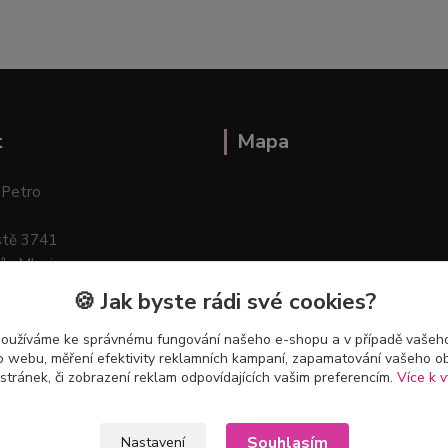
t
Mapa
 Petro
stě 3741
ík–Mlazice
🍪 Jak byste rádi své cookies?
používáme ke správnému fungování našeho e-shopu a v případě vašeho
k o webu, měření efektivity reklamních kampaní, zapamatování vašeho o
 stránek, či zobrazení reklam odpovídajících vašim preferencím.
Více k v
Souhlasím
Nastavení