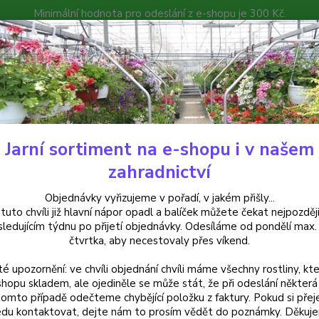
Minimální hodnota pro odeslání z e-shopu je 300 Kč.
íček můžete čekat nejpozději v následujícím týdnu po přijetí objedná
atalog
Poradna
Kontakty
Nevíte
Hledat
+420
Jarní sortiment na e-shopu i v našem
uchsie
Jollies Nizza Fuchsie ( Fuchsie) - 1 ks
zahradnictví
es Nizza Fuchsie ( Fuchsie) - 1 ks
Objednávky vyřizujeme v pořadí, v jakém přišly...
 tuto chvíli již hlavní nápor opadl a balíček můžete čekat nejpozději
sledujícím týdnu po přijetí objednávky. Odesíláme od pondělí max.
čtvrtka, aby necestovaly přes víkend.
Fuchsia
té upozornění: ve chvíli objednání chvíli máme všechny rostliny, kte
záplav
shopu skladem, ale ojediněle se může stát, že při odeslání některá 
je vho
tomto případě odečteme chybějící položku z faktury. Pokud si přej
popis
du kontaktovat, dejte nám to prosím vědět do poznámky. Děkuj