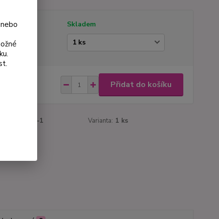
 nebo
tupnost
Skladem
ianta
možné
ku.
st.
 Kč
Přidat do košíku
Kč
bez DPH
roduktu:
944-1
Varianta:
1 ks