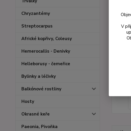
Trvalky
Chryzantémy
Obje
Streptocarpus
V př
up
Ob
Africké kopřivy, Coleusy
Hemerocallis - Denivky
Helleborusy - čemeřice
Bylinky a léčivky
Balkónové rostliny
Hosty
Okrasné keře
Paeonia, Pivoňka