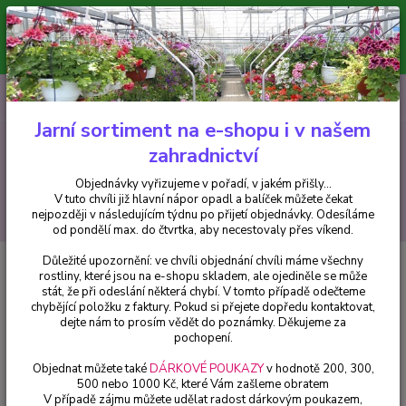
Minimální hodnota pro odeslání z e-shopu je 300 Kč.
V tuto chvíli již hlavní nápor objednávek opadl a balíček můžete čekat
nejpozději v následujícím týdnu po přijetí objednávky. Objednávky
vyřizujeme v pořadí, v jakém přišly...
0
ks
CZK
+420 602 223 614
za
0 Kč
Jarní sortiment na e-shopu i v našem
zahradnictví
Menu
Objednávky vyřizujeme v pořadí, v jakém přišly...
V tuto chvíli již hlavní nápor opadl a balíček můžete čekat
Hledat
nejpozději v následujícím týdnu po přijetí objednávky. Odesíláme
od pondělí max. do čtvrtka, aby necestovaly přes víkend.
Důležité upozornění: ve chvíli objednání chvíli máme všechny
Úvod
Fuchsie
Jollies Nizza Fuchsie 944
rostliny, které jsou na e-shopu skladem, ale ojediněle se může
stát, že při odeslání některá chybí. V tomto případě odečteme
Jollies Nizza Fuchsie 944
chybějící položku z faktury. Pokud si přejete dopředu kontaktovat,
dejte nám to prosím vědět do poznámky. Děkujeme za
pochopení.
Objednat můžete také
DÁRKOVÉ POUKAZY
v hodnotě 200, 300,
500 nebo 1000 Kč, které Vám zašleme obratem
V případě zájmu můžete udělat radost dárkovým poukazem,