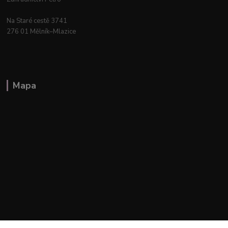
Na Staré cestě 3741
276 01 Mělník–Mlazice
Mapa