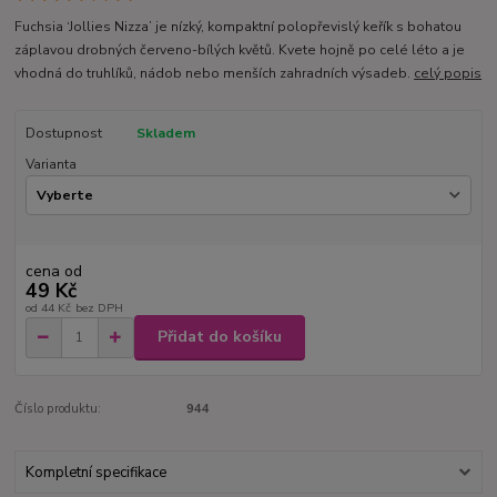
Fuchsia ‘Jollies Nizza’ je nízký, kompaktní polopřevislý keřík s bohatou
záplavou drobných červeno-bílých květů. Kvete hojně po celé léto a je
vhodná do truhlíků, nádob nebo menších zahradních výsadeb.
celý popis
Dostupnost
Skladem
Varianta
cena od
49 Kč
od
44 Kč
bez DPH
Přidat do košíku
Číslo produktu:
944
Kompletní specifikace