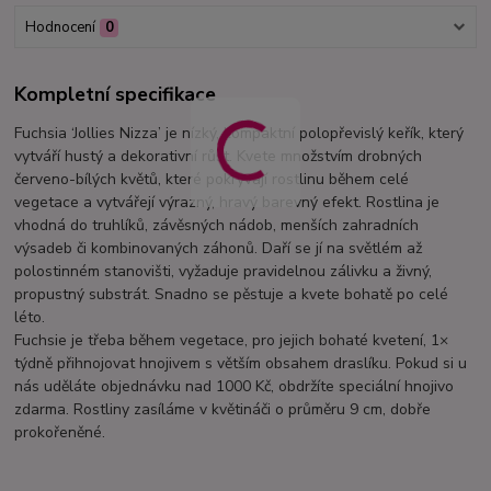
Hodnocení
0
Kompletní specifikace
Fuchsia ‘Jollies Nizza’ je nízký, kompaktní polopřevislý keřík, který
vytváří hustý a dekorativní růst. Kvete množstvím drobných
červeno-bílých květů, které pokrývají rostlinu během celé
vegetace a vytvářejí výrazný, hravý barevný efekt. Rostlina je
vhodná do truhlíků, závěsných nádob, menších zahradních
výsadeb či kombinovaných záhonů. Daří se jí na světlém až
polostinném stanovišti, vyžaduje pravidelnou zálivku a živný,
propustný substrát. Snadno se pěstuje a kvete bohatě po celé
léto.
Fuchsie je třeba během vegetace, pro jejich bohaté kvetení, 1×
týdně přihnojovat hnojivem s větším obsahem draslíku. Pokud si u
nás uděláte objednávku nad 1000 Kč, obdržíte speciální hnojivo
zdarma. Rostliny zasíláme v květináči o průměru 9 cm, dobře
prokořeněné.