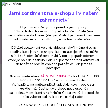
Minimální hodnota pro odeslání z e-shopu je 300 Kč.
V tuto chvíli již hlavní nápor objednávek opadl a balíček můžete čekat
Jarní sortiment na e-shopu i v našem
nejpozději v následujícím týdnu po přijetí objednávky. Objednávky
vyřizujeme v pořadí, v jakém přišly...
zahradnictví
0
ks
CZK
+420 602 223 614
Objednávky vyřizujeme v pořadí, v jakém přišly...
za
0 Kč
V tuto chvíli již hlavní nápor opadl a balíček můžete čekat
nejpozději v následujícím týdnu po přijetí objednávky. Odesíláme
od pondělí max. do čtvrtka, aby necestovaly přes víkend.
Menu
Důležité upozornění: ve chvíli objednání chvíli máme všechny
rostliny, které jsou na e-shopu skladem, ale ojediněle se může
stát, že při odeslání některá chybí. V tomto případě odečteme
Hledat
chybějící položku z faktury. Pokud si přejete dopředu kontaktovat,
dejte nám to prosím vědět do poznámky. Děkujeme za
pochopení.
Úvod
Fuchsie
Jollies MaconFuchsie (Fuchsie) - cena za kus v 3-kusovém
balení
Objednat můžete také
DÁRKOVÉ POUKAZY
v hodnotě 200, 300,
500 nebo 1000 Kč, které Vám zašleme obratem
Jollies MaconFuchsie (Fuchsie) -
V případě zájmu můžete udělat radost dárkovým poukazem,
který je možné uplatnit v e-shopu nebo osobně v
cena za kus v 3-kusovém balení
samoobslužném skleníku na Mělníku. Obdarovaný si jednoduše
sám vybere rostliny, které mu udělají radost.
DÁREK K NÁKUPU V PODOBĚ SPECIÁLNÍHO HNOJIVA