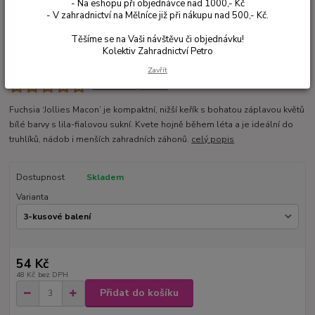
- Na eshopu při objednávce nad 1000,- Kč
- V zahradnictví na Mělníce již při nákupu nad 500,- Kč.
Těšíme se na Vaši návštěvu či objednávku!
Kolektiv Zahradnictví Petro
Zavřít
Ohodnotit produkt
Fuchsia ‘Jollies Macon’ je kompaktní, nižší keřík s bohatou záplavou květů
bílé barvy s lila-fialovou sukní. Kvete hojně během léta a je ideální do
truhlíků, nádob i menších zahradních záhonů.
celý popis
Dostupnost
Skladem
Varianta
54 Kč
48 Kč
bez DPH
Přidat do košíku