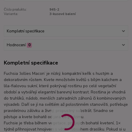
Číslo produktu:
945-2
Varianta:
3-kusové balení
Kompletní specifikace
Hodnocení
0
Kompletní specifikace
Fuchsia ‘Jollies Macon’ je nízký, kompaktní keřík s hustým a
dekorativním růstem. Kvete množstvím květů s bílým kalichem a
lila-fialovou sukní, které pokrývají rostlinu po celé vegetační
období a vytvářejí elegantní barevný kontrast. Rostlina je vhodná
do truhlíků, nádob, menších zahradních záhonů či kombinovaných
výsadeb. Daří se jí na světlém až polostinném stanovišti, potřebuje
pravidelnou zálivku a živný, propustný substrát. Snadno se
pěstuje a kvete bohatě od jara do podzimu.
Fuchsie je třeba během vegetace, pro jejich bohaté kvetení, 1×
týdně přihnojovat hnojivem s větším obsahem draslíku. Pokud si u