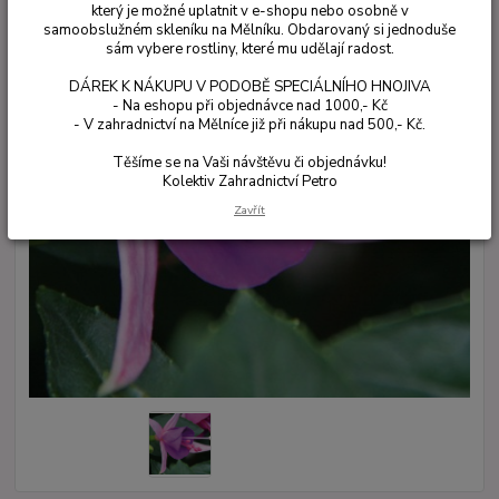
který je možné uplatnit v e-shopu nebo osobně v
samoobslužném skleníku na Mělníku. Obdarovaný si jednoduše
sám vybere rostliny, které mu udělají radost.
DÁREK K NÁKUPU V PODOBĚ SPECIÁLNÍHO HNOJIVA
- Na eshopu při objednávce nad 1000,- Kč
- V zahradnictví na Mělníce již při nákupu nad 500,- Kč.
Těšíme se na Vaši návštěvu či objednávku!
Kolektiv Zahradnictví Petro
Zavřít