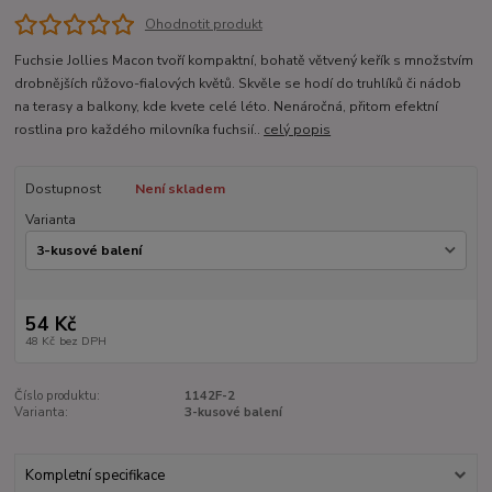
Ohodnotit produkt
Fuchsie Jollies Macon tvoří kompaktní, bohatě větvený keřík s množstvím
drobnějších růžovo-fialových květů. Skvěle se hodí do truhlíků či nádob
na terasy a balkony, kde kvete celé léto. Nenáročná, přitom efektní
rostlina pro každého milovníka fuchsií..
celý popis
Dostupnost
Není skladem
Varianta
54 Kč
48 Kč
bez DPH
Číslo produktu:
1142F-2
Varianta:
3-kusové balení
Kompletní specifikace