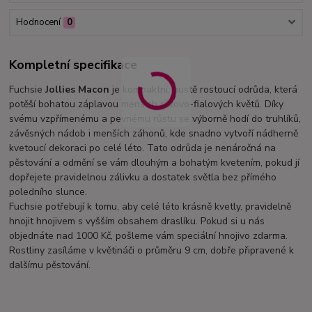
Hodnocení
0
Kompletní specifikace
Fuchsie
Jollies Macon
je kompaktní, hustě rostoucí odrůda, která
potěší bohatou záplavou menších růžovo-fialových květů. Díky
svému vzpřímenému a pevnému růstu se výborně hodí do truhlíků,
závěsných nádob i menších záhonů, kde snadno vytvoří nádherně
kvetoucí dekoraci po celé léto. Tato odrůda je nenáročná na
pěstování a odmění se vám dlouhým a bohatým kvetením, pokud jí
dopřejete pravidelnou zálivku a dostatek světla bez přímého
poledního slunce.
Fuchsie potřebují k tomu, aby celé léto krásně kvetly, pravidelně
hnojit hnojivem s vyšším obsahem draslíku. Pokud si u nás
objednáte nad 1000 Kč, pošleme vám speciální hnojivo zdarma.
Rostliny zasíláme v květináči o průměru 9 cm, dobře připravené k
dalšímu pěstování.