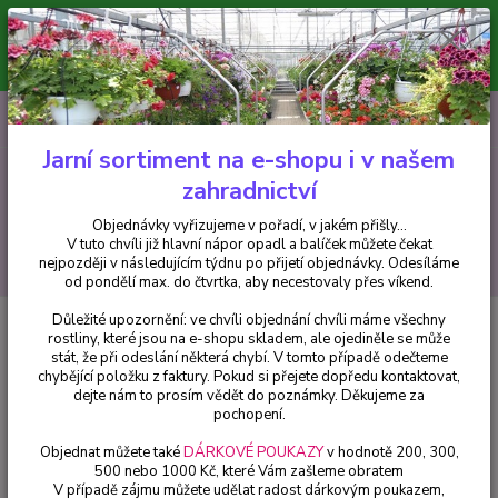
Minimální hodnota pro odeslání z e-shopu je 300 Kč.
V tuto chvíli již hlavní nápor objednávek opadl a balíček můžete čekat
nejpozději v následujícím týdnu po přijetí objednávky. Objednávky
vyřizujeme v pořadí, v jakém přišly...
0
ks
CZK
+420 602 223 614
za
0 Kč
Jarní sortiment na e-shopu i v našem
zahradnictví
Menu
Objednávky vyřizujeme v pořadí, v jakém přišly...
V tuto chvíli již hlavní nápor opadl a balíček můžete čekat
Hledat
nejpozději v následujícím týdnu po přijetí objednávky. Odesíláme
od pondělí max. do čtvrtka, aby necestovaly přes víkend.
Důležité upozornění: ve chvíli objednání chvíli máme všechny
Úvod
Fuchsie
Jollies Macon - cena za kus v 3-kusovém balení
rostliny, které jsou na e-shopu skladem, ale ojediněle se může
stát, že při odeslání některá chybí. V tomto případě odečteme
Jollies Macon - cena za kus v 3-
chybějící položku z faktury. Pokud si přejete dopředu kontaktovat,
kusovém balení
dejte nám to prosím vědět do poznámky. Děkujeme za
pochopení.
Objednat můžete také
DÁRKOVÉ POUKAZY
v hodnotě 200, 300,
500 nebo 1000 Kč, které Vám zašleme obratem
V případě zájmu můžete udělat radost dárkovým poukazem,