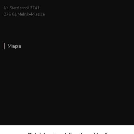
Na Staré cestě 3741
276 01 Mělník–Mlazice
Mapa