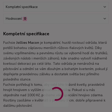
Kompletní specifikace
Hodnocení
0
Kompletní specifikace
Fuchsie
Jollies Macon
je kompaktní, hustě rostoucí odrůda, která
potěší bohatou záplavou menších růžovo-fialových květů. Díky
svému vzpřímenému a pevnému růstu se výborně hodí do truhlíků,
závěsných nádob i menších záhonů, kde snadno vytvoří nádherně
kvetoucí dekoraci po celé léto. Tato odrůda je nenáročná na
pěstování a odmění se vám dlouhým a bohatým kvetením, pokud jí
dopřejete pravidelnou zálivku a dostatek světla bez přímého
poledního slunce.
Fuchsie potřebují k tomu, aby celé léto krásně kvetly, pravidelně
hnojit hnojivem s vyšším obsahem draslíku. Pokud si u nás
objednáte nad 1000 Kč, pošleme vám speciální hnojivo zdarma.
Rostliny zasíláme v květináči o průměru 9 cm, dobře připravené k
dalšímu pěstování.