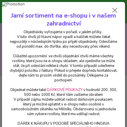
Minimální hodnota pro odeslání z e-shopu je 300 Kč.
V tuto chvíli již hlavní nápor objednávek opadl a balíček můžete čekat
Jarní sortiment na e-shopu i v našem
nejpozději v následujícím týdnu po přijetí objednávky. Objednávky
vyřizujeme v pořadí, v jakém přišly...
zahradnictví
0
ks
CZK
+420 602 223 614
Objednávky vyřizujeme v pořadí, v jakém přišly...
za
0 Kč
V tuto chvíli již hlavní nápor opadl a balíček můžete čekat
nejpozději v následujícím týdnu po přijetí objednávky. Odesíláme
od pondělí max. do čtvrtka, aby necestovaly přes víkend.
Menu
Důležité upozornění: ve chvíli objednání chvíli máme všechny
rostliny, které jsou na e-shopu skladem, ale ojediněle se může
stát, že při odeslání některá chybí. V tomto případě odečteme
Hledat
chybějící položku z faktury. Pokud si přejete dopředu kontaktovat,
dejte nám to prosím vědět do poznámky. Děkujeme za
pochopení.
Úvod
Fuchsie
Jollies Macon 1142 F
Objednat můžete také
DÁRKOVÉ POUKAZY
v hodnotě 200, 300,
Jollies Macon 1142 F
500 nebo 1000 Kč, které Vám zašleme obratem
V případě zájmu můžete udělat radost dárkovým poukazem,
který je možné uplatnit v e-shopu nebo osobně v
samoobslužném skleníku na Mělníku. Obdarovaný si jednoduše
sám vybere rostliny, které mu udělají radost.
DÁREK K NÁKUPU V PODOBĚ SPECIÁLNÍHO HNOJIVA