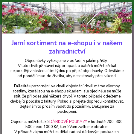
Minimální hodnota pro odeslání z e-shopu je 300 Kč.
V tuto chvíli již hlavní nápor objednávek opadl a balíček můžete čekat
nejpozději v následujícím týdnu po přijetí objednávky. Objednávky
vyřizujeme v pořadí, v jakém přišly...
0
ks
CZK
+420 602 223 614
za
0 Kč
Jarní sortiment na e-shopu i v našem
zahradnictví
Menu
Objednávky vyřizujeme v pořadí, v jakém přišly...
V tuto chvíli již hlavní nápor opadl a balíček můžete čekat
Hledat
nejpozději v následujícím týdnu po přijetí objednávky. Odesíláme
od pondělí max. do čtvrtka, aby necestovaly přes víkend.
Důležité upozornění: ve chvíli objednání chvíli máme všechny
Úvod
Fuchsie
Jollies La Grande Turancon 1165 F
rostliny, které jsou na e-shopu skladem, ale ojediněle se může
stát, že při odeslání některá chybí. V tomto případě odečteme
Jollies La Grande Turancon 1165
chybějící položku z faktury. Pokud si přejete dopředu kontaktovat,
F
dejte nám to prosím vědět do poznámky. Děkujeme za
pochopení.
Objednat můžete také
DÁRKOVÉ POUKAZY
v hodnotě 200, 300,
500 nebo 1000 Kč, které Vám zašleme obratem
V případě zájmu můžete udělat radost dárkovým poukazem,