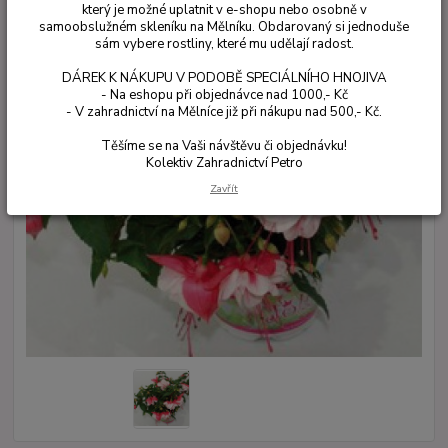
který je možné uplatnit v e-shopu nebo osobně v
samoobslužném skleníku na Mělníku. Obdarovaný si jednoduše
sám vybere rostliny, které mu udělají radost.
DÁREK K NÁKUPU V PODOBĚ SPECIÁLNÍHO HNOJIVA
- Na eshopu při objednávce nad 1000,- Kč
- V zahradnictví na Mělníce již při nákupu nad 500,- Kč.
Těšíme se na Vaši návštěvu či objednávku!
Kolektiv Zahradnictví Petro
Zavřít