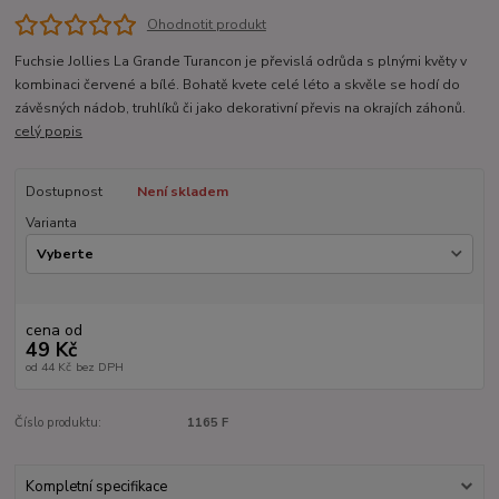
Ohodnotit produkt
Fuchsie Jollies La Grande Turancon je převislá odrůda s plnými květy v
kombinaci červené a bílé. Bohatě kvete celé léto a skvěle se hodí do
závěsných nádob, truhlíků či jako dekorativní převis na okrajích záhonů.
celý popis
Dostupnost
Není skladem
Varianta
cena od
49 Kč
od
44 Kč
bez DPH
Číslo produktu:
1165 F
Kompletní specifikace