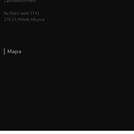
Zahradnictví Petro
Na Staré cestě 3741
276 01 Mělník–Mlazice
Mapa