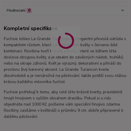
Hodnocení
0
Kompletní specifikace
Fuchsie Jollies La Grande Turancon je elegantní převislá odrůda s
kompaktním růstem, která zaujme plnými květy v červeno-bílé
kombinaci. Rostlina tvoří bohaté převisy, které se během léta
doslova obsypou květy, a je ideální do závěsných nádob, truhlíků
nebo na okraje záhonů. Květ je výrazný, dekorativní a přináší do
prostoru živý barevný akcent. La Grande Turancon kvete
dlouhodobě a je nenáročná na pěstování, takže potěší svou stálou
krásou každého milovníka fuchsií.
Fuchsie potřebují k tomu, aby celé léto krásně kvetly, pravidelně
hnojit hnojivem s vyšším obsahem draslíku. Pokud si u nás
objednáte nad 1000 Kč, pošleme vám speciální hnojivo zdarma.
Rostliny zasíláme v květináči o průměru 9 cm, dobře připravené k
dalšímu pěstování.