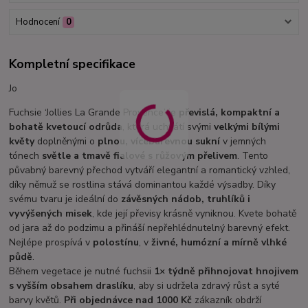
Hodnocení
0
Kompletní specifikace
Jo
Fuchsie ‘Jollies La Grande Provence’ je
převislá, kompaktní a
bohatě kvetoucí odrůda
, která uchvátí svými
velkými bílými
květy
doplněnými o
plnou, vícebarevnou sukní
v jemných
tónech
světle a tmavě fialové s růžovým přelivem
. Tento
půvabný barevný přechod vytváří elegantní a romantický vzhled,
díky němuž se rostlina stává dominantou každé výsadby. Díky
svému tvaru je ideální do
závěsných nádob, truhlíků i
vyvýšených misek
, kde její převisy krásně vyniknou. Kvete bohatě
od jara až do podzimu a přináší nepřehlédnutelný barevný efekt.
Nejlépe prospívá v
polostínu
, v
živné, humózní a mírně vlhké
půdě
.
Během vegetace je nutné fuchsii
1× týdně přihnojovat hnojivem
s vyšším obsahem draslíku
, aby si udržela zdravý růst a syté
barvy květů.
Při objednávce nad 1000 Kč
zákazník obdrží