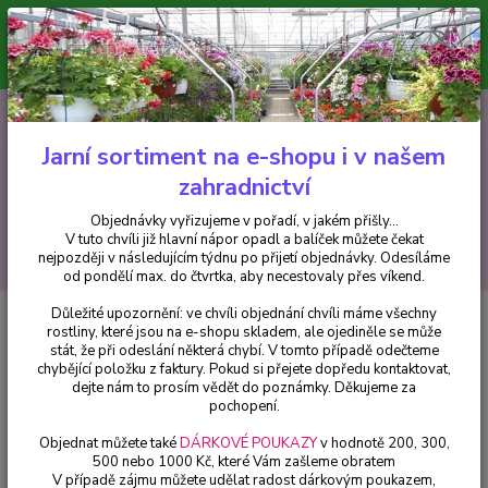
Minimální hodnota pro odeslání z e-shopu je 300 Kč.
V tuto chvíli již hlavní nápor objednávek opadl a balíček můžete čekat
nejpozději v následujícím týdnu po přijetí objednávky. Objednávky
vyřizujeme v pořadí, v jakém přišly...
0
ks
CZK
+420 602 223 614
za
0 Kč
Jarní sortiment na e-shopu i v našem
zahradnictví
Menu
Objednávky vyřizujeme v pořadí, v jakém přišly...
V tuto chvíli již hlavní nápor opadl a balíček můžete čekat
Hledat
nejpozději v následujícím týdnu po přijetí objednávky. Odesíláme
od pondělí max. do čtvrtka, aby necestovaly přes víkend.
Důležité upozornění: ve chvíli objednání chvíli máme všechny
Úvod
Fuchsie
Jollies La Grande Provance - cena na prodejně
rostliny, které jsou na e-shopu skladem, ale ojediněle se může
stát, že při odeslání některá chybí. V tomto případě odečteme
Jollies La Grande Provance - cena
chybějící položku z faktury. Pokud si přejete dopředu kontaktovat,
na prodejně
dejte nám to prosím vědět do poznámky. Děkujeme za
pochopení.
Objednat můžete také
DÁRKOVÉ POUKAZY
v hodnotě 200, 300,
500 nebo 1000 Kč, které Vám zašleme obratem
V případě zájmu můžete udělat radost dárkovým poukazem,