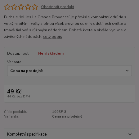
Ohodnotit produkt
Fuchsie ‘Jollies La Grande Provence’ je převislá kompaktní odrůda s
velkými bílými květy a plnou vícebarevnou sukní v odstínech světle a
tmavě fialové s růžovým nádechem. Bohatě kvete a skvěle vynikne v
závěsných nádobách.
celý popis
Dostupnost
Není skladem
Varianta
49 Kč
44 Kč
bez DPH
Číslo produktu:
1095F-3
Varianta:
Cena na prodejně
Kompletní specifikace