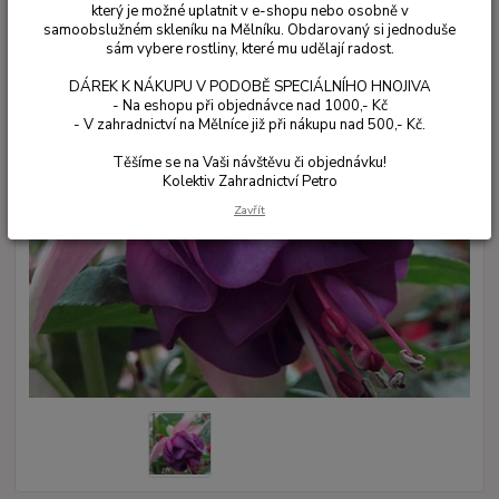
který je možné uplatnit v e-shopu nebo osobně v
samoobslužném skleníku na Mělníku. Obdarovaný si jednoduše
sám vybere rostliny, které mu udělají radost.
DÁREK K NÁKUPU V PODOBĚ SPECIÁLNÍHO HNOJIVA
- Na eshopu při objednávce nad 1000,- Kč
- V zahradnictví na Mělníce již při nákupu nad 500,- Kč.
Těšíme se na Vaši návštěvu či objednávku!
Kolektiv Zahradnictví Petro
Zavřít