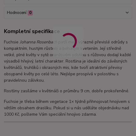
Hodnocení
0
Kompletní specifikace
Fuchsie
Johanna Rosenbach
patří mezi výrazné převislé odrůdy s
kompaktním, hustým růstem a bohatým kvetením. Její středně
velké, plné květy v sytě oranžovém odstínu s růžovou dodají každé
výsadbě hřejivý, letní charakter. Rostlina je ideální do závěsných
květináčů, truhlíků i okrasných mis, kde tvoří atraktivní převisy
obsypané květy po celé léto. Nejlépe prospívá v polostínu s
pravidelnou zálivkou.
Rostliny zasíláme v květináči o průměru 9 cm, dobře prokořeněné.
Fuchsie je třeba během vegetace 1× týdně přihnojovat hnojivem s
větším obsahem draslíku. Pokud si u nás uděláte objednávku nad
1000 Kč, pošleme Vám speciální hnojivo zdarma.