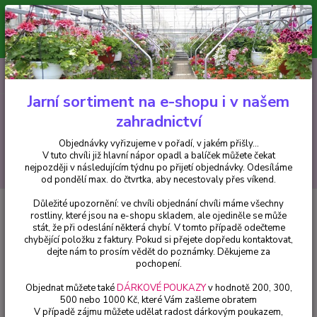
Minimální hodnota pro odeslání z e-shopu je 300 Kč.
V tuto chvíli již hlavní nápor objednávek opadl a balíček můžete čekat
nejpozději v následujícím týdnu po přijetí objednávky. Objednávky
vyřizujeme v pořadí, v jakém přišly...
0
ks
CZK
+420 602 223 614
za
0 Kč
Jarní sortiment na e-shopu i v našem
zahradnictví
Menu
Objednávky vyřizujeme v pořadí, v jakém přišly...
V tuto chvíli již hlavní nápor opadl a balíček můžete čekat
Hledat
nejpozději v následujícím týdnu po přijetí objednávky. Odesíláme
od pondělí max. do čtvrtka, aby necestovaly přes víkend.
Důležité upozornění: ve chvíli objednání chvíli máme všechny
Úvod
Fuchsie
Johanna Rosenbach Fuchsie - 1 ks
rostliny, které jsou na e-shopu skladem, ale ojediněle se může
stát, že při odeslání některá chybí. V tomto případě odečteme
Johanna Rosenbach Fuchsie - 1 ks
chybějící položku z faktury. Pokud si přejete dopředu kontaktovat,
dejte nám to prosím vědět do poznámky. Děkujeme za
pochopení.
Objednat můžete také
DÁRKOVÉ POUKAZY
v hodnotě 200, 300,
500 nebo 1000 Kč, které Vám zašleme obratem
V případě zájmu můžete udělat radost dárkovým poukazem,