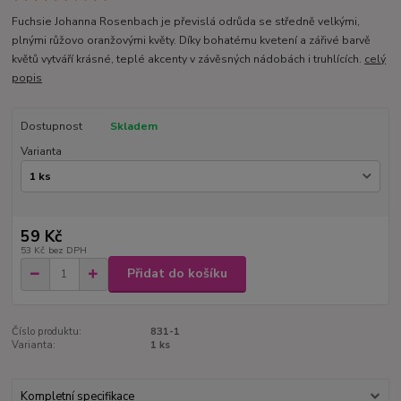
Fuchsie Johanna Rosenbach je převislá odrůda se středně velkými,
plnými růžovo oranžovými květy. Díky bohatému kvetení a zářivé barvě
květů vytváří krásné, teplé akcenty v závěsných nádobách i truhlících.
celý
popis
Dostupnost
Skladem
Varianta
59 Kč
53 Kč
bez DPH
Přidat do košíku
Číslo produktu:
831-1
Varianta:
1 ks
Kompletní specifikace