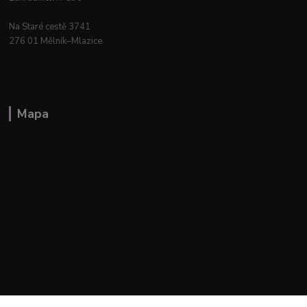
Na Staré cestě 3741
276 01 Mělník–Mlazice
Mapa