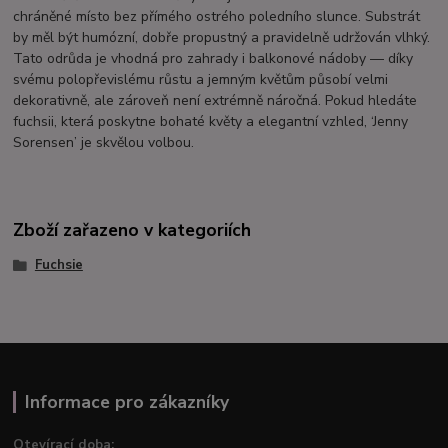
chráněné místo bez přímého ostrého poledního slunce. Substrát
by měl být humózní, dobře propustný a pravidelně udržován vlhký.
Tato odrůda je vhodná pro zahrady i balkonové nádoby — díky
svému polopřevislému růstu a jemným květům působí velmi
dekorativně, ale zároveň není extrémně náročná. Pokud hledáte
fuchsii, která poskytne bohaté květy a elegantní vzhled, ‘Jenny
Sorensen’ je skvělou volbou.
Zboží zařazeno v kategoriích
Fuchsie
Informace pro zákazníky
Otevírací doba: