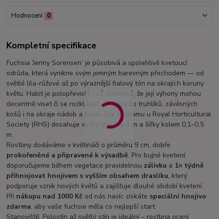
Hodnocení
0
Kompletní specifikace
Fuchsia ‘Jenny Sorensen’ je působivá a spolehlivě kvetoucí
odrůda, která vynikne svým jemným barevným přechodem — od
světlé lila-růžové až po výraznější fialový tón na okrajích koruny
květu. Habit je polopřevislý, což znamená, že její výhony mohou
decentně viset či se rozkládat – ideální do truhlíků, závěsných
košů i na okraje nádob a teras. Dle záznamu u Royal Horticultural
Society (RHS) dosahuje výšky cca 0,5–1 m a šířky kolem 0,1–0,5
m.
Rostliny dodáváme v květináči o průměru 9 cm, dobře
prokořeněné a připravené k výsadbě
. Pro bujné kvetení
doporučujeme během vegetace pravidelnou
zálivku
a
1× týdně
přihnojovat hnojivem s vyšším obsahem draslíku
, který
podporuje vznik nových květů a zajišťuje dlouhé období kvetení.
Při
nákupu nad 1000 Kč
od nás navíc získáte
speciální hnojivo
zdarma
, aby vaše fuchsie měla co nejlepší start.
Stanoviště: Polostín až světlý stín je ideální – rostlina ocení