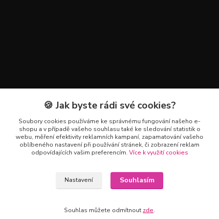
🍪 Jak byste rádi své cookies?
Kontakty
Soubory cookies používáme ke správnému fungování našeho e-
+420 602 223 614
shopu a v případě vašeho souhlasu také ke sledování statistik o
webu, měření efektivity reklamních kampaní, zapamatování vašeho
oblíbeného nastavení při používání stránek, či zobrazení reklam
info@zahradnictvipetro.cz
odpovídajících vašim preferencím.
Více k využití cookies
Souhlasím
Nastavení
Souhlas můžete odmítnout
zde
.
Vytvořeno na
Eshop-rychle.cz