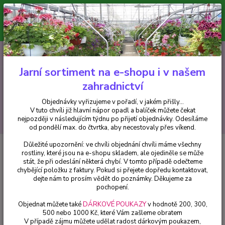
Minimální hodnota pro odeslání z e-shopu je 300 Kč.
V tuto chvíli již hlavní nápor objednávek opadl a balíček můžete čekat
nejpozději v následujícím týdnu po přijetí objednávky. Objednávky
vyřizujeme v pořadí, v jakém přišly...
0
ks
CZK
+420 602 223 614
za
0 Kč
Jarní sortiment na e-shopu i v našem
zahradnictví
Menu
Objednávky vyřizujeme v pořadí, v jakém přišly...
V tuto chvíli již hlavní nápor opadl a balíček můžete čekat
Hledat
nejpozději v následujícím týdnu po přijetí objednávky. Odesíláme
od pondělí max. do čtvrtka, aby necestovaly přes víkend.
Důležité upozornění: ve chvíli objednání chvíli máme všechny
Úvod
Fuchsie
Jenny Sorensen Fuchsie - cena na prodejně
rostliny, které jsou na e-shopu skladem, ale ojediněle se může
stát, že při odeslání některá chybí. V tomto případě odečteme
Jenny Sorensen Fuchsie - cena na
chybějící položku z faktury. Pokud si přejete dopředu kontaktovat,
prodejně
dejte nám to prosím vědět do poznámky. Děkujeme za
pochopení.
Objednat můžete také
DÁRKOVÉ POUKAZY
v hodnotě 200, 300,
500 nebo 1000 Kč, které Vám zašleme obratem
V případě zájmu můžete udělat radost dárkovým poukazem,