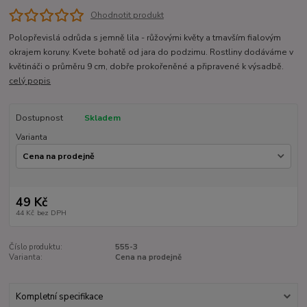
Ohodnotit produkt
Polopřevislá odrůda s jemně lila - růžovými květy a tmavším fialovým
okrajem koruny. Kvete bohatě od jara do podzimu. Rostliny dodáváme v
květináči o průměru 9 cm, dobře prokořeněné a připravené k výsadbě.
celý popis
Dostupnost
Skladem
Varianta
49 Kč
44 Kč
bez DPH
Číslo produktu:
555-3
Varianta:
Cena na prodejně
Kompletní specifikace