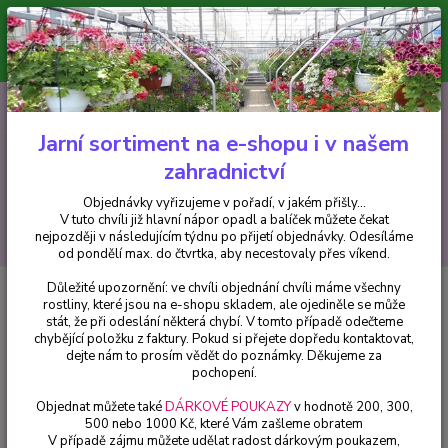
Minimální hodnota pro odeslání z e-shopu je 300 Kč.
V tuto chvíli již hlavní nápor objednávek opadl a balíček můžete čekat
nejpozději v následujícím týdnu po přijetí objednávky. Objednávky
vyřizujeme v pořadí, v jakém přišly...
0
ks
CZK
+420 602 223 614
za
0 Kč
Jarní sortiment na e-shopu i v našem
zahradnictví
Menu
Objednávky vyřizujeme v pořadí, v jakém přišly...
V tuto chvíli již hlavní nápor opadl a balíček můžete čekat
Hledat
nejpozději v následujícím týdnu po přijetí objednávky. Odesíláme
od pondělí max. do čtvrtka, aby necestovaly přes víkend.
Důležité upozornění: ve chvíli objednání chvíli máme všechny
Úvod
Fuchsie
Jarda Ježek - 1 ks
rostliny, které jsou na e-shopu skladem, ale ojediněle se může
stát, že při odeslání některá chybí. V tomto případě odečteme
Jarda Ježek - 1 ks
chybějící položku z faktury. Pokud si přejete dopředu kontaktovat,
dejte nám to prosím vědět do poznámky. Děkujeme za
pochopení.
Objednat můžete také
DÁRKOVÉ POUKAZY
v hodnotě 200, 300,
500 nebo 1000 Kč, které Vám zašleme obratem
V případě zájmu můžete udělat radost dárkovým poukazem,