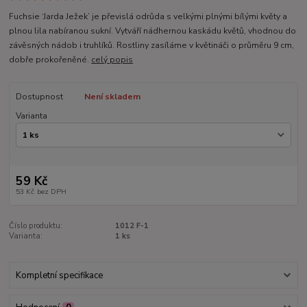
Fuchsie ‘Jarda Ježek’ je převislá odrůda s velkými plnými bílými květy a
plnou lila nabíranou sukní. Vytváří nádhernou kaskádu květů, vhodnou do
závěsných nádob i truhlíků. Rostliny zasíláme v květináči o průměru 9 cm,
dobře prokořeněné.
celý popis
Dostupnost
Není skladem
Varianta
59 Kč
53 Kč
bez DPH
Číslo produktu:
1012 F-1
Varianta:
1 ks
Kompletní specifikace