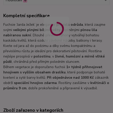
Hodnocení
0
Kompletní specifikace
Fuchsie ‘Jarda Ježek’ je elegantní
převislá odrůda
, která zaujme
svými
velkými plnými bílými květy
doplněnými
plnou lila
nabíranou sukní
. Dlouhé převislé výhony vytvářejí bohatou
kaskádu květů, která ozdobí závěsné nádoby, balkony i terasy.
Kvete od jara až do podzimu a díky svému kompaktnímu a
převislému růstu je ideální pro dekorativní pěstování. Rostlina
nejlépe prospívá v
polostínu
, v
živné, humózní a mírně vlhké
půdě
, chráněná před přímým poledním sluncem.
Během vegetace je doporučeno fuchsii
1× týdně přihnojovat
hnojivem s vyšším obsahem draslíku
, které podporuje bohaté
kvetení a syté barvy květů.
Při objednávce nad 1000 Kč
zákazník
obdrží
speciální hnojivo zdarma
. Rostliny zasíláme v
květináči o
průměru 9 cm
, dobře prokořeněné a připravené k výsadbě.
Zboží zařazeno v kategoriích