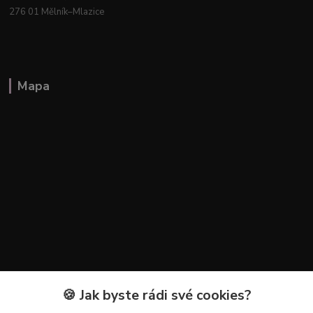
276 01 Mělník–Mlazice
Mapa
🍪 Jak byste rádi své cookies?
Kontakty