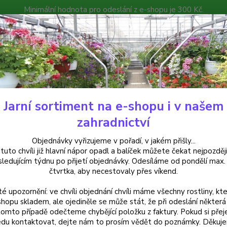
Minimální hodnota pro odeslání z e-shopu je 300 Kč.
íček můžete čekat nejpozději v následujícím týdnu po přijetí objedná
atalog
Poradna
Kontakty
Nevíte
Hledat
+420
Jarní sortiment na e-shopu i v našem
ylinky a léčivky
Japonský křen – Wasabia japonica - cena na prodejně
zahradnictví
nský křen – Wasabia japonica - 
Objednávky vyřizujeme v pořadí, v jakém přišly...
 tuto chvíli již hlavní nápor opadl a balíček můžete čekat nejpozději
sledujícím týdnu po přijetí objednávky. Odesíláme od pondělí max.
čtvrtka, aby necestovaly přes víkend.
Japons
té upozornění: ve chvíli objednání chvíli máme všechny rostliny, kte
pikant
shopu skladem, ale ojediněle se může stát, že při odeslání některá 
dochuc
tomto případě odečteme chybějící položku z faktury. Pokud si přej
pro sv
du kontaktovat, dejte nám to prosím vědět do poznámky. Děkuj