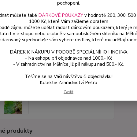
pochopení.
dnat můžete také
DÁRKOVÉ POUKAZY
v hodnotě 200, 300, 500
Dos
1000 Kč, které Vám zašleme obratem
Var
ípadě zájmu můžete udělat radost dárkovým poukazem, který je 
latnit v e-shopu nebo osobně v samoobslužném skleníku na Mělní
darovaný si jednoduše sám vybere rostliny, které mu udělají rado
75
DÁREK K NÁKUPU V PODOBĚ SPECIÁLNÍHO HNOJIVA
67 
- Na eshopu při objednávce nad 1000,- Kč
- V zahradnictví na Mělníce již při nákupu nad 500,- Kč.
Číslo p
Těšíme se na Vaši návštěvu či objednávku!
Kolektiv Zahradnictví Petro
Zavřít
é produkty