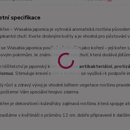
tní specifikace
křen – Wasabia japonica je vytrvalá aromatická rostlina původ
pikantní chutí. Kvete drobnými květy a je vhodná pro pěstování 
 se Wasabia japonica používá především jako koření – její kořen 
vým pokrmům. Je známá svou ostrou chutí, která dodává jídlům ty
 léčitelství je japonský křen ceněn pro
antibakteriální, protiz
ismus
. Stimuluje krevní oběh a tradičně se využívá i k podpoře i
ý růst a zdravý vývoj je vhodné během vegetace rostlinu pravid
 pošleme Vám speciální hnojivo zdarma.
řen je dekorativní i kulinářsky zajímavá rostlina, která spojuje atr
zasíláme v květináči o průměru 12 cm, dobře připravené k dalším