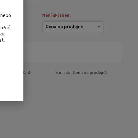
 nebo
tupnost
Není skladem
ianta
možné
ku.
st.
 Kč
Kč
bez DPH
roduktu:
174C-3
Varianta:
Cena na prodejně