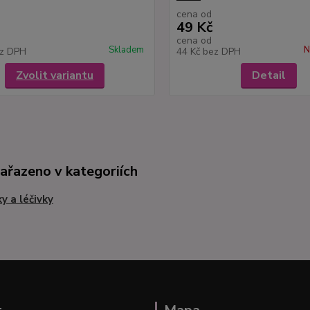
cena od
49 Kč
cena od
Skladem
N
z DPH
44 Kč
bez DPH
Zvolit variantu
Detail
zařazeno v kategoriích
ky a léčivky