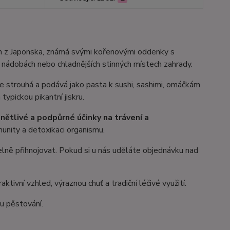
em z Japonska, známá svými kořenovými oddenky s
v nádobách nebo chladnějších stinných místech zahrady.
se strouhá a podává jako pasta k sushi, sashimi, omáčkám
pickou pikantní jiskru.
ánětlivé a podpůrné účinky na trávení a
munity a detoxikaci organismu.
elně přihnojovat. Pokud si u nás uděláte objednávku nad
aktivní vzhled, výraznou chuť a tradiční léčivé využití.
u pěstování.