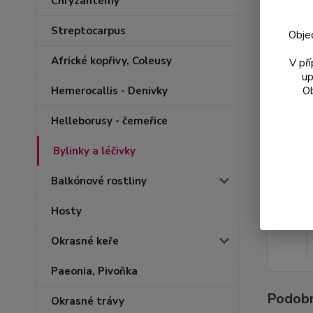
Chryzantémy
Streptocarpus
Obje
Africké kopřivy, Coleusy
V př
up
Ob
Hemerocallis - Denivky
Helleborusy - čemeřice
Bylinky a léčivky
Balkónové rostliny
Hosty
Okrasné keře
Paeonia, Pivoňka
Podobn
Okrasné trávy