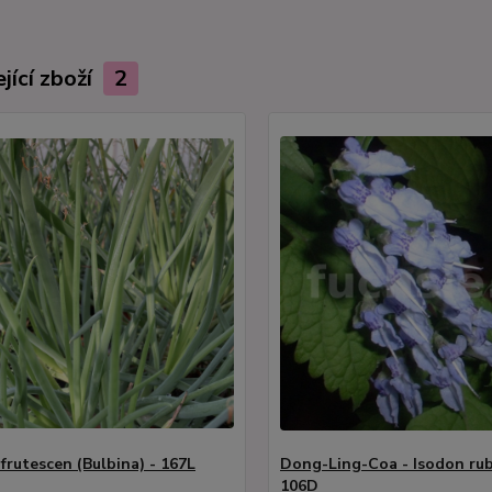
jící zboží
2
frutescen (Bulbina) - 167L
Dong-Ling-Coa - Isodon rub
106D