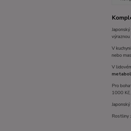
Komple
Japonský 
výraznou 
V kuchyni
nebo maso
V lidovém
metabol
Pro bohat
1000 Kč,
Japonský k
Rostliny 