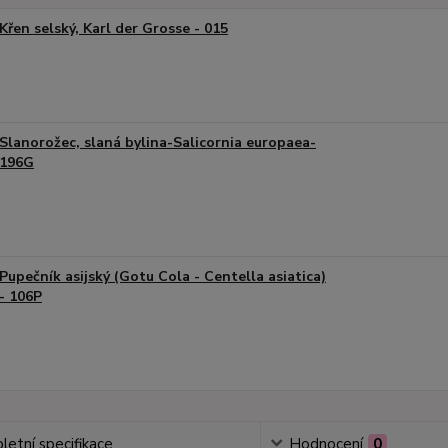
Křen selský, Karl der Grosse - 015
Slanorožec, slaná bylina-Salicornia europaea-
196G
Pupečník asijský (Gotu Cola - Centella asiatica)
- 106P
etní specifikace
Hodnocení
0