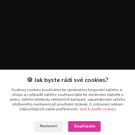
🍪 Jak byste rádi své cookies?
Kontakty
Soubory cookies používáme ke správnému fungování našeho e-
+420 602 223 614
shopu a v případě vašeho souhlasu také ke sledování statistik o
webu, měření efektivity reklamních kampaní, zapamatování vašeho
oblíbeného nastavení při používání stránek, či zobrazení reklam
info@zahradnictvipetro.cz
odpovídajících vašim preferencím.
Více k využití cookies
Souhlasím
Nastavení