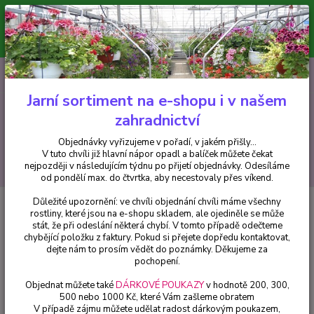
Minimální hodnota pro odeslání z e-shopu je 300 Kč.
V tuto chvíli již hlavní nápor objednávek opadl a balíček můžete čekat
nejpozději v následujícím týdnu po přijetí objednávky. Objednávky
vyřizujeme v pořadí, v jakém přišly...
0
ks
CZK
+420 602 223 614
za
0 Kč
Jarní sortiment na e-shopu i v našem
zahradnictví
Menu
Objednávky vyřizujeme v pořadí, v jakém přišly...
V tuto chvíli již hlavní nápor opadl a balíček můžete čekat
Hledat
nejpozději v následujícím týdnu po přijetí objednávky. Odesíláme
od pondělí max. do čtvrtka, aby necestovaly přes víkend.
Důležité upozornění: ve chvíli objednání chvíli máme všechny
Úvod
Fuchsie
Janna Roddenhof Fuchsie-mrazuvzdorná - 1 ks
rostliny, které jsou na e-shopu skladem, ale ojediněle se může
stát, že při odeslání některá chybí. V tomto případě odečteme
Janna Roddenhof Fuchsie-
chybějící položku z faktury. Pokud si přejete dopředu kontaktovat,
mrazuvzdorná - 1 ks
dejte nám to prosím vědět do poznámky. Děkujeme za
pochopení.
Objednat můžete také
DÁRKOVÉ POUKAZY
v hodnotě 200, 300,
500 nebo 1000 Kč, které Vám zašleme obratem
V případě zájmu můžete udělat radost dárkovým poukazem,