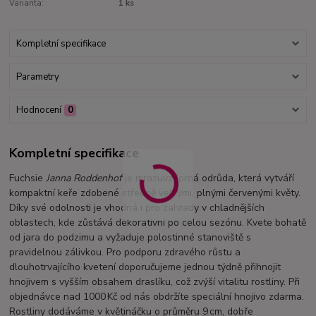
Varianta:
1 ks
Kompletní specifikace
Parametry
Hodnocení
0
Kompletní specifikace
Fuchsie
Janna Roddenhof
je mrazuvzdorná odrůda, která vytváří
kompaktní keře zdobené středně velkými, plnými červenými květy.
Díky své odolnosti je vhodná i pro zahrady v chladnějších
oblastech, kde zůstává dekorativní po celou sezónu. Kvete bohatě
od jara do podzimu a vyžaduje polostinné stanoviště s
pravidelnou zálivkou. Pro podporu zdravého růstu a
dlouhotrvajícího kvetení doporučujeme jednou týdně přihnojit
hnojivem s vyšším obsahem draslíku, což zvýší vitalitu rostliny. Při
objednávce nad 1000 Kč od nás obdržíte speciální hnojivo zdarma.
Rostliny dodáváme v květináčku o průměru 9 cm, dobře