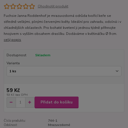
Ohodnotit produkt
Fuchsie Janna Roddenhof je mrazuvzdorná odrůda tvořící keře se
středně velkými, plnými červenými květy. Ideální pro zahradu, odolná i v
chladnějších oblastech. Pro bohaté kvetení ji jednou týdně přihnojte
hnojivem s vyšším obsahem draslíku. Dodáváme v květináčku Ø 9 cm.
celý popis
Dostupnost
Skladem
Varianta
59 Kč
53 Kč
bez DPH
Přidat do košíku
Číslo produktu:
744-1
Odolnost:
Mrazuvzdorné