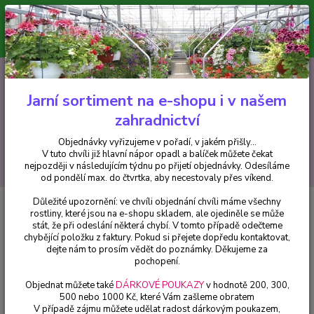
Minimální hodnota pro odeslání z e-shopu je 300 Kč.
V tuto chvíli již hlavní nápor objednávek opadl a balíček můžete čekat
nejpozději v následujícím týdnu po přijetí objednávky. Objednávky
vyřizujeme v pořadí, v jakém přišly...
0
ks
CZK
+420 602 223 614
za
0 Kč
Jarní sortiment na e-shopu i v našem
zahradnictví
Menu
Objednávky vyřizujeme v pořadí, v jakém přišly...
V tuto chvíli již hlavní nápor opadl a balíček můžete čekat
Hledat
nejpozději v následujícím týdnu po přijetí objednávky. Odesíláme
od pondělí max. do čtvrtka, aby necestovaly přes víkend.
Důležité upozornění: ve chvíli objednání chvíli máme všechny
Úvod
Fuchsie
Irene van Zoeren Fuchsie - cena na prodejně
rostliny, které jsou na e-shopu skladem, ale ojediněle se může
stát, že při odeslání některá chybí. V tomto případě odečteme
Irene van Zoeren Fuchsie - cena
chybějící položku z faktury. Pokud si přejete dopředu kontaktovat,
na prodejně
dejte nám to prosím vědět do poznámky. Děkujeme za
pochopení.
Objednat můžete také
DÁRKOVÉ POUKAZY
v hodnotě 200, 300,
500 nebo 1000 Kč, které Vám zašleme obratem
V případě zájmu můžete udělat radost dárkovým poukazem,