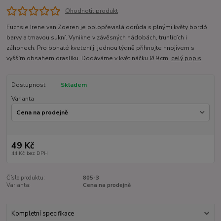
Ohodnotit produkt
Fuchsie Irene van Zoeren je polopřevislá odrůda s plnými květy bordó
barvy a tmavou sukní. Vynikne v závěsných nádobách, truhlících i
záhonech. Pro bohaté kvetení ji jednou týdně přihnojte hnojivem s
vyšším obsahem draslíku. Dodáváme v květináčku Ø 9 cm.
celý popis
Dostupnost
Skladem
Varianta
49 Kč
44 Kč
bez DPH
Číslo produktu:
805-3
Varianta:
Cena na prodejně
Kompletní specifikace