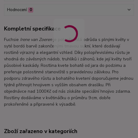
Hodnocení
0
Kompletní specifikace
Fuchsie
Irene van Zoeren
je polopřevislá odrůda s plnými květy v
syté bordó barvě zakončenými tmavou sukní, které dodávají
rostlině výrazný a elegantní vzhled. Díky polopřevislému růstu je
vhodná do závěsných nádob, truhlíků i záhonů, kde její květy tvoří
působivé kaskády. Rostlina kvete bohatě od jara do podzimu a
preferuje polostinné stanoviště s pravidelnou zálivkou. Pro
podporu zdravého růstu a bohatého kvetení doporučujeme jednou
týdně přihnojit hnojivem s vyšším obsahem draslíku. Při
objednávce nad 1000 Kč od nás získáte speciální hnojivo zdarma.
Rostliny dodáváme v květináčku o průměru 9 cm, dobře
prokořeněné a připravené k výsadbě.
Zboží zařazeno v kategoriích