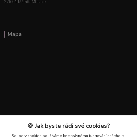
276 01 Mělník–Mlazice
Mapa
🍪 Jak byste rádi své cookies?
Kontakty
Soubory cookies používáme ke správnému fungování našeho e-