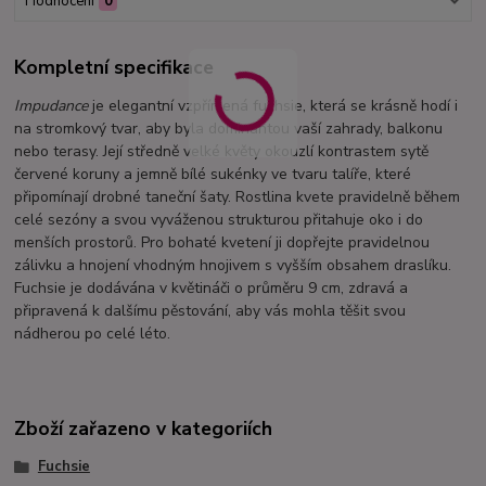
Hodnocení
0
Kompletní specifikace
Impudance
je elegantní vzpřímená fuchsie, která se krásně hodí i
na stromkový tvar, aby byla dominantou vaší zahrady, balkonu
nebo terasy. Její středně velké květy okouzlí kontrastem sytě
červené koruny a jemně bílé sukénky ve tvaru talíře, které
připomínají drobné taneční šaty. Rostlina kvete pravidelně během
celé sezóny a svou vyváženou strukturou přitahuje oko i do
menších prostorů. Pro bohaté kvetení ji dopřejte pravidelnou
zálivku a hnojení vhodným hnojivem s vyšším obsahem draslíku.
Fuchsie je dodávána v květináči o průměru 9 cm, zdravá a
připravená k dalšímu pěstování, aby vás mohla těšit svou
nádherou po celé léto.
Zboží zařazeno v kategoriích
Fuchsie