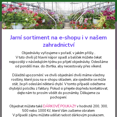
Minimální hodnota pro odeslání z e-shopu je 300 Kč.
V tuto chvíli již hlavní nápor objednávek opadl a balíček můžete čekat
nejpozději v následujícím týdnu po přijetí objednávky. Objednávky
vyřizujeme v pořadí, v jakém přišly...
0
ks
CZK
+420 602 223 614
za
0 Kč
Jarní sortiment na e-shopu i v našem
zahradnictví
Menu
Objednávky vyřizujeme v pořadí, v jakém přišly...
V tuto chvíli již hlavní nápor opadl a balíček můžete čekat
Hledat
nejpozději v následujícím týdnu po přijetí objednávky. Odesíláme
od pondělí max. do čtvrtka, aby necestovaly přes víkend.
Důležité upozornění: ve chvíli objednání chvíli máme všechny
Úvod
Fuchsie
Impudance - 1 ks
rostliny, které jsou na e-shopu skladem, ale ojediněle se může
stát, že při odeslání některá chybí. V tomto případě odečteme
Impudance - 1 ks
chybějící položku z faktury. Pokud si přejete dopředu kontaktovat,
dejte nám to prosím vědět do poznámky. Děkujeme za
pochopení.
Objednat můžete také
DÁRKOVÉ POUKAZY
v hodnotě 200, 300,
500 nebo 1000 Kč, které Vám zašleme obratem
V případě zájmu můžete udělat radost dárkovým poukazem,