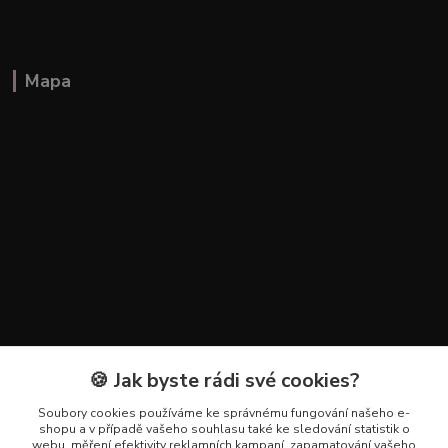
Mapa
🍪 Jak byste rádi své cookies?
Kontakty
Soubory cookies používáme ke správnému fungování našeho e-
+420 602 223 614
shopu a v případě vašeho souhlasu také ke sledování statistik o
webu, měření efektivity reklamních kampaní, zapamatování vašeho