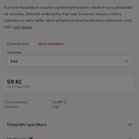
Fuchsie Impudance zaujme vzpřímeným tvarem, ideálním pro pěstování
na stromku. Středně velké květy mají sytě červenou korunu a bílou
sukénku ve tvaru talíře, které přitahují pohled a přinášejí radost po celé
léto.
celý popis
Dostupnost
Není skladem
Varianta
59 Kč
53 Kč
bez DPH
Číslo produktu:
1129F-1
Varianta:
1 ks
Kompletní specifikace