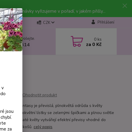
vky. Objednávky vyřizujeme v pořadí, v jakém přišly...
Přihlášení
CZK
 si rady? Zavolejte.
0
ks
za
0 Kč
 602 223 614
 v
 do
Ohodnotit produkt
e Imperial Fantasy je převislá, plnokvětá odrůda s květy
ré jsou
jící růžové okvětní lístky se zelenými špičkami a plnou světle
chybí.
ou sukní. Bohaté květy vytvářejí efektní převisy vhodné do
ete
i závěsných košů.
celý popis
eme za