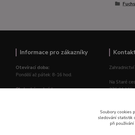
Fuchs
Informace pro zákazníky
Kontak
Otevírací doba:
Zahradnictví
Pondělí až pátek: 8-16 hod.
Na Staré ce
Obchodní podmínky
276 01 Měln
Online odstoupení od kupní smlouvy
Soubory cookies 
sledování statisti
při používání