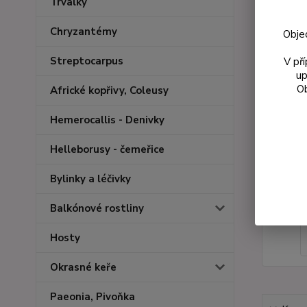
Trvalky
Chryzantémy
Obje
Streptocarpus
V př
up
Ob
Africké kopřivy, Coleusy
Hemerocallis - Denivky
Helleborusy - čemeřice
Bylinky a léčivky
Balkónové rostliny
Hosty
Okrasné keře
Paeonia, Pivoňka