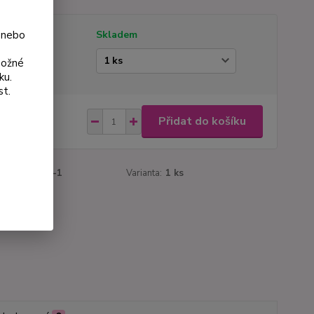
 nebo
tupnost
Skladem
ianta
možné
ku.
st.
 Kč
Přidat do košíku
Kč
bez DPH
roduktu:
843-1
Varianta:
1 ks