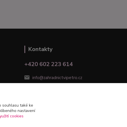
Kontakty
+420 602 223 614
info@zahradnictvipetro.cz
 souhlasu také ke
blíbeného nastavení
yužití cookies