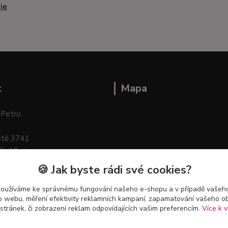
ie
t
Mapa
 Petro
stě 3741
ík–Mlazice
🍪 Jak byste rádi své cookies?
používáme ke správnému fungování našeho e-shopu a v případě vašeho
k o webu, měření efektivity reklamních kampaní, zapamatování vašeho o
 stránek, či zobrazení reklam odpovídajících vašim preferencím.
Více k v