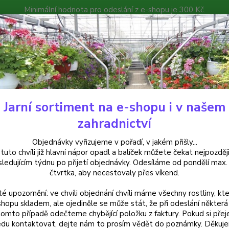
Minimální hodnota pro odeslání z e-shopu je 300 Kč.
íček můžete čekat nejpozději v následujícím týdnu po přijetí objedná
atalog
Poradna
Kontakty
Nevíte
Hledat
+420
Jarní sortiment na e-shopu i v našem
uchsie
Imperial Fantasy Fuchsie - 1 ks
zahradnictví
rial Fantasy Fuchsie - 1 ks
Objednávky vyřizujeme v pořadí, v jakém přišly...
 tuto chvíli již hlavní nápor opadl a balíček můžete čekat nejpozději
sledujícím týdnu po přijetí objednávky. Odesíláme od pondělí max.
čtvrtka, aby necestovaly přes víkend.
Fuchsi
té upozornění: ve chvíli objednání chvíli máme všechny rostliny, kte
kombinu
shopu skladem, ale ojediněle se může stát, že při odeslání některá 
fialov
tomto případě odečteme chybějící položku z faktury. Pokud si přej
nádob 
du kontaktovat, dejte nám to prosím vědět do poznámky. Děkuj