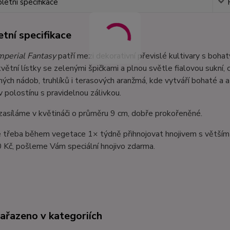
etní specifikace
tní specifikace
mperial Fantasy
patří mezi dekorativní převislé kultivary s boh
větní lístky se zelenými špičkami a plnou světle fialovou sukní, c
ých nádob, truhlíků i terasových aranžmá, kde vytváří bohaté a at
v polostínu s pravidelnou zálivkou.
zasíláme v květináči o průměru 9 cm, dobře prokořeněné.
e třeba během vegetace 1× týdně přihnojovat hnojivem s větším
 Kč, pošleme Vám speciální hnojivo zdarma.
zařazeno v kategoriích