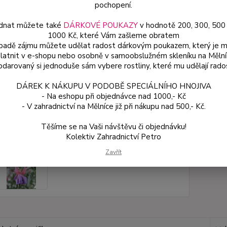
pochopení.
dnat můžete také
DÁRKOVÉ POUKAZY
v hodnotě 200, 300, 500
Dos
1000 Kč, které Vám zašleme obratem
Var
ípadě zájmu můžete udělat radost dárkovým poukazem, který je 
latnit v e-shopu nebo osobně v samoobslužném skleníku na Mělní
darovaný si jednoduše sám vybere rostliny, které mu udělají rado
59
DÁREK K NÁKUPU V PODOBĚ SPECIÁLNÍHO HNOJIVA
53 
- Na eshopu při objednávce nad 1000,- Kč
- V zahradnictví na Mělníce již při nákupu nad 500,- Kč.
Číslo p
Těšíme se na Vaši návštěvu či objednávku!
Kolektiv Zahradnictví Petro
Zavřít