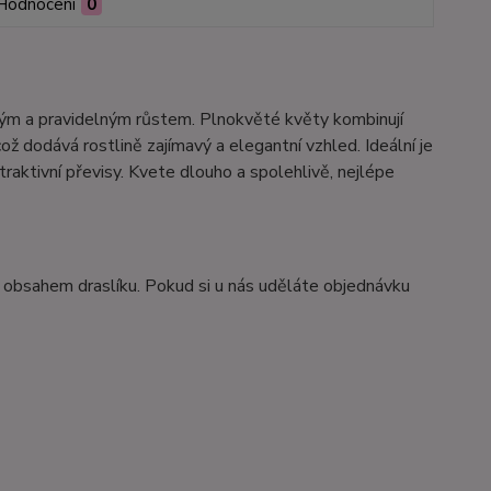
Hodnocení
0
atým a pravidelným růstem. Plnokvěté květy kombinují
ož dodává rostlině zajímavý a elegantní vzhled. Ideální je
raktivní převisy. Kvete dlouho a spolehlivě, nejlépe
 obsahem draslíku. Pokud si u nás uděláte objednávku