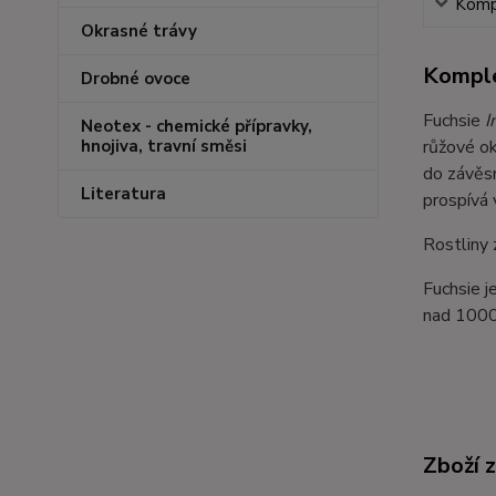
Kompl
Okrasné trávy
Komple
Drobné ovoce
Fuchsie
I
Neotex - chemické přípravky,
růžové ok
hnojiva, travní směsi
do závěsn
Literatura
prospívá 
Rostliny 
Fuchsie j
nad 1000
Zboží 