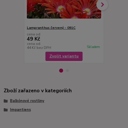
Lampranthus červený - 091C
Lampranthus
cena od
cena od
49 Kč
49 Kč
cena od
cena od
Skladem
44 Kč
bez DPH
44 Kč
bez D
Zvolit variantu
Zboží zařazeno v kategoriích
Balkónové rostliny
Impantiens