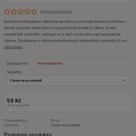
Ohodnotit produkt
Balzamína (Impatiens Walleriana) růžová je bohatě kvetoucí letnička s
jemně růžovými květy, které rozjasní každý truhlík či záhon. Kvete
nepřetržitě celé léto, nejlépe se jí daří v polostínu a při pravidelné
zálivce. Dodáváme v dobře prokořeněných květináčích o průměru 9 cm.
celý popis
Dostupnost
Není skladem
Varianta
59 Kč
53 Kč
bez DPH
Číslo produktu:
31-3
Varianta:
Cena na prodejně
Podobné produkty