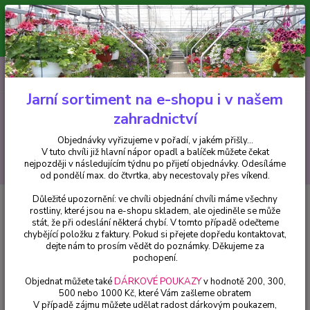
Minimální hodnota pro odeslání z e-shopu je 300 Kč.
V tuto chvíli již hlavní nápor objednávek opadl a balíček můžete čekat
nejpozději v následujícím týdnu po přijetí objednávky. Objednávky
vyřizujeme v pořadí, v jakém přišly...
0
ks
CZK
+420 602 223 614
za
0 Kč
Jarní sortiment na e-shopu i v našem
zahradnictví
Menu
Objednávky vyřizujeme v pořadí, v jakém přišly...
V tuto chvíli již hlavní nápor opadl a balíček můžete čekat
Hledat
nejpozději v následujícím týdnu po přijetí objednávky. Odesíláme
od pondělí max. do čtvrtka, aby necestovaly přes víkend.
Důležité upozornění: ve chvíli objednání chvíli máme všechny
Úvod
Balkónové rostliny
Impantiens Walleriana růžový Balzamína -
rostliny, které jsou na e-shopu skladem, ale ojediněle se může
cena na prodejně
stát, že při odeslání některá chybí. V tomto případě odečteme
chybějící položku z faktury. Pokud si přejete dopředu kontaktovat,
Impantiens Walleriana růžový
dejte nám to prosím vědět do poznámky. Děkujeme za
Balzamína - cena na prodejně
pochopení.
Objednat můžete také
DÁRKOVÉ POUKAZY
v hodnotě 200, 300,
500 nebo 1000 Kč, které Vám zašleme obratem
V případě zájmu můžete udělat radost dárkovým poukazem,