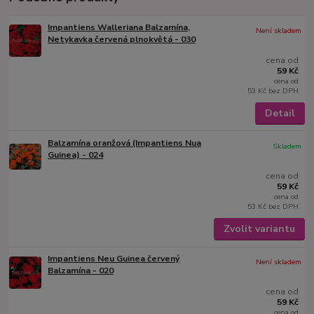
Impantiens Walleriana Balzamína,
Není skladem
Netykavka červená plnokvětá - 030
cena od
59 Kč
cena od
53 Kč
bez DPH
Detail
Balzamína oranžová (Impantiens Nua
Skladem
Guinea) - 024
cena od
59 Kč
cena od
53 Kč
bez DPH
Zvolit variantu
Impantiens Neu Guinea červený
Není skladem
Balzamína - 020
cena od
59 Kč
cena od