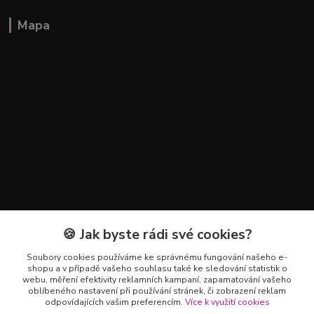
Mapa
🍪 Jak byste rádi své cookies?
Kontakty
Soubory cookies používáme ke správnému fungování našeho e-
+420 602 223 614
shopu a v případě vašeho souhlasu také ke sledování statistik o
webu, měření efektivity reklamních kampaní, zapamatování vašeho
oblíbeného nastavení při používání stránek, či zobrazení reklam
info@zahradnictvipetro.cz
odpovídajících vašim preferencím.
Více k využití cookies