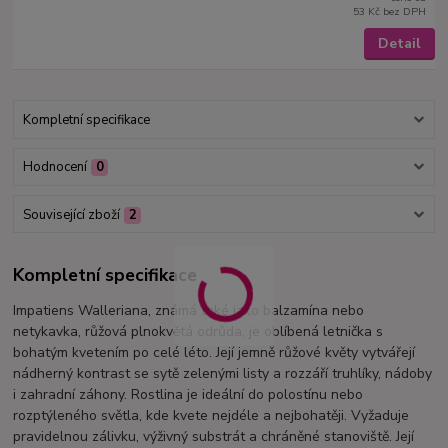
53 Kč
bez DPH
Detail
Kompletní specifikace
Hodnocení
0
Související zboží
2
Kompletní specifikace
Impatiens Walleriana, známá také jako balzamína nebo
netykavka, růžová plnokvětá odrůda, je oblíbená letnička s
bohatým kvetením po celé léto. Její jemně růžové květy vytvářejí
nádherný kontrast se sytě zelenými listy a rozzáří truhlíky, nádoby
i zahradní záhony. Rostlina je ideální do polostínu nebo
rozptýleného světla, kde kvete nejdéle a nejbohatěji. Vyžaduje
pravidelnou zálivku, výživný substrát a chráněné stanoviště. Její