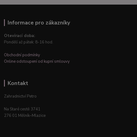
Informace pro zákazníky
Otevírací doba:
Pondělí až pátek: 8-16 hod.
Obchodní podmínky
Online odstoupení od kupní smlouvy
Kontakt
Zahradnictví Petro
Na Staré cestě 3741
276 01 Mělník–Mlazice