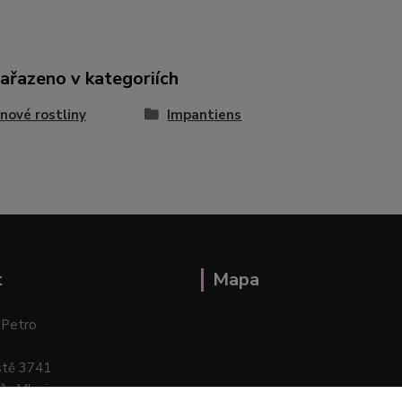
zařazeno v kategoriích
nové rostliny
Impantiens
t
Mapa
 Petro
stě 3741
ík–Mlazice