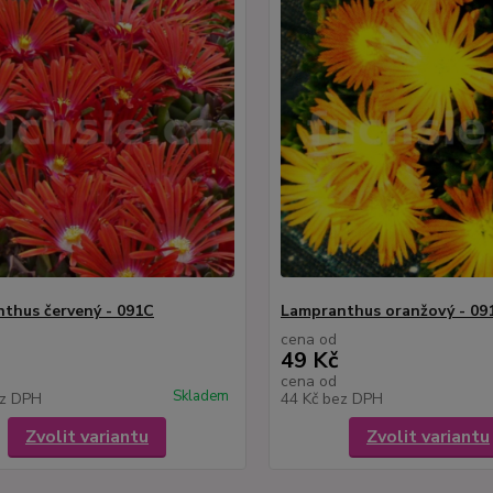
thus červený - 091C
Lampranthus oranžový - 09
cena od
49 Kč
cena od
Skladem
z DPH
44 Kč
bez DPH
Zvolit variantu
Zvolit variantu