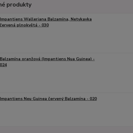
é produkty
Impantiens Walleriana Balzamína, Netykavka
červená plnokvětá - 030
Balzamína oranžová (Impantiens Nua Guinea) -
024
Impantiens Neu Guinea červený Balzamína - 020