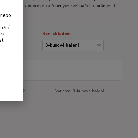
e. Dodáváme v dobře prokořeněných květináčích o průměru 9
lý popis
 nebo
možné
ku.
tupnost
Není skladem
st.
ianta
 Kč
Kč
bez DPH
roduktu:
31-2
Varianta:
3-kusové balení