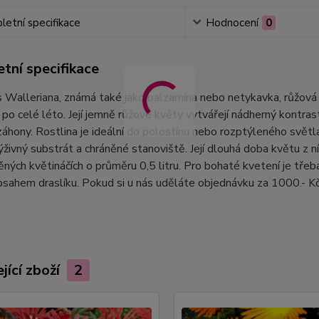
etní specifikace
Hodnocení
0
tní specifikace
 Walleriana, známá také jako balzamína nebo netykavka, růžová 
po celé léto. Její jemně růžové květy vytvářejí nádherný kontrast 
záhony. Rostlina je ideální do polostínu nebo rozptýleného světl
výživný substrát a chráněné stanoviště. Její dlouhá doba květu z 
ných květináčích o průměru 0,5 litru. Pro bohaté kvetení je třeba
sahem draslíku. Pokud si u nás uděláte objednávku za 1000.- Kč
jící zboží
2