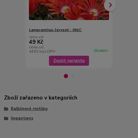
Lampranthus červený - 091C
Lampranthus
cena od
cena od
49 Kč
49 Kč
cena od
cena od
Skladem
44 Kč
bez DPH
44 Kč
bez D
Zvolit variantu
Zboží zařazeno v kategoriích
Balkónové rostliny
Impantiens