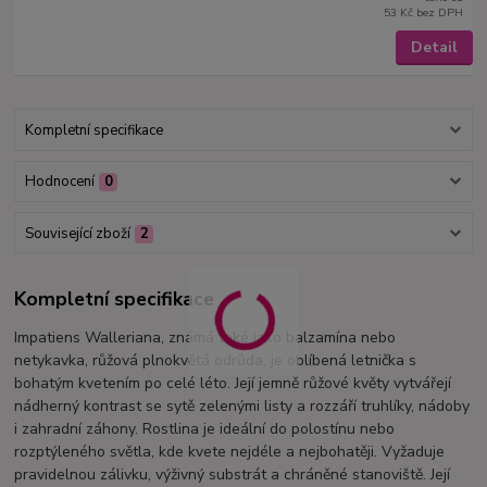
53 Kč
bez DPH
Detail
Kompletní specifikace
Hodnocení
0
Související zboží
2
Kompletní specifikace
Impatiens Walleriana, známá také jako balzamína nebo
netykavka, růžová plnokvětá odrůda, je oblíbená letnička s
bohatým kvetením po celé léto. Její jemně růžové květy vytvářejí
nádherný kontrast se sytě zelenými listy a rozzáří truhlíky, nádoby
i zahradní záhony. Rostlina je ideální do polostínu nebo
rozptýleného světla, kde kvete nejdéle a nejbohatěji. Vyžaduje
pravidelnou zálivku, výživný substrát a chráněné stanoviště. Její