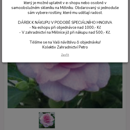
který je možné uplatnit v e-shopu nebo osobně v
samoobslužném skleníku na Mělníku. Obdarovaný si jednoduše
sám vybere rostliny, které mu udělají radost.
DÁREK K NÁKUPU V PODOBĚ SPECIÁLNÍHO HNOJIVA
- Na eshopu při objednávce nad 1000,- Kč
- V zahradnictví na Mělníce již při nákupu nad 500,- Kč.
Těšíme se na Vaši návštěvu či objednávku!
Kolektiv Zahradnictví Petro
Zavřít