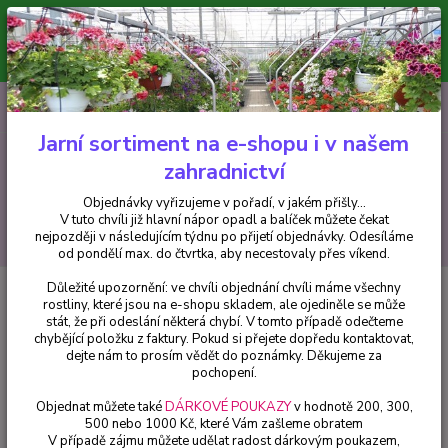
Minimální hodnota pro odeslání z e-shopu je 300 Kč.
V tuto chvíli již hlavní nápor objednávek opadl a balíček můžete čekat
nejpozději v následujícím týdnu po přijetí objednávky. Objednávky
vyřizujeme v pořadí, v jakém přišly...
0
ks
CZK
+420 602 223 614
za
0 Kč
Jarní sortiment na e-shopu i v našem
zahradnictví
Menu
Objednávky vyřizujeme v pořadí, v jakém přišly...
V tuto chvíli již hlavní nápor opadl a balíček můžete čekat
Hledat
nejpozději v následujícím týdnu po přijetí objednávky. Odesíláme
od pondělí max. do čtvrtka, aby necestovaly přes víkend.
Důležité upozornění: ve chvíli objednání chvíli máme všechny
Úvod
Balkónové rostliny
Impantiens Walleriana růžový Balzamína - 1
rostliny, které jsou na e-shopu skladem, ale ojediněle se může
ks
stát, že při odeslání některá chybí. V tomto případě odečteme
chybějící položku z faktury. Pokud si přejete dopředu kontaktovat,
Impantiens Walleriana růžový
dejte nám to prosím vědět do poznámky. Děkujeme za
Balzamína - 1 ks
pochopení.
Objednat můžete také
DÁRKOVÉ POUKAZY
v hodnotě 200, 300,
500 nebo 1000 Kč, které Vám zašleme obratem
V případě zájmu můžete udělat radost dárkovým poukazem,