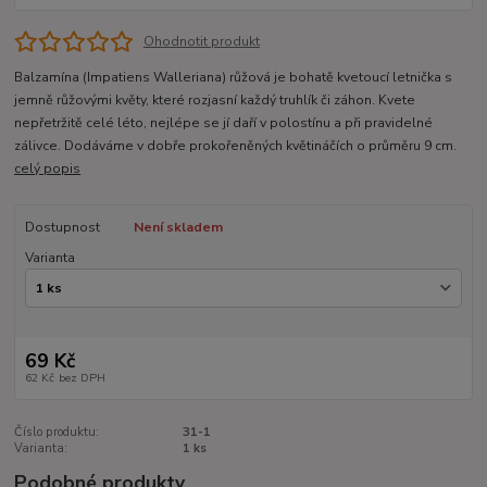
Ohodnotit produkt
Balzamína (Impatiens Walleriana) růžová je bohatě kvetoucí letnička s
jemně růžovými květy, které rozjasní každý truhlík či záhon. Kvete
nepřetržitě celé léto, nejlépe se jí daří v polostínu a při pravidelné
zálivce. Dodáváme v dobře prokořeněných květináčích o průměru 9 cm.
celý popis
Dostupnost
Není skladem
Varianta
69 Kč
62 Kč
bez DPH
Číslo produktu:
31-1
Varianta:
1 ks
Podobné produkty