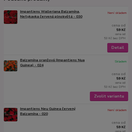
Impantiens Walleriana Balzamína,
Není skladem
Netykavka červená plnokvětá - 030
cena od
59 Kč
cena od
53 Kč
bez DPH
Detail
Balzamína oranžová (Impantiens Nua
Skladem
Guinea) - 024
cena od
59 Kč
cena od
53 Kč
bez DPH
Zvolit variantu
Impantiens Neu Guinea červený
Není skladem
Balzamína - 020
cena od
59 Kč
cena od