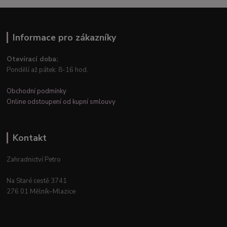
Informace pro zákazníky
Otevírací doba:
Pondělí až pátek: 8-16 hod.
Obchodní podmínky
Online odstoupení od kupní smlouvy
Kontakt
Zahradnictví Petro
Na Staré cestě 3741
276 01 Mělník–Mlazice