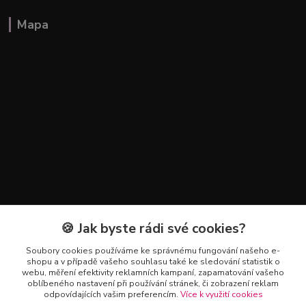
Mapa
🍪 Jak byste rádi své cookies?
Kontakty
Soubory cookies používáme ke správnému fungování našeho e-
+420 602 223 614
shopu a v případě vašeho souhlasu také ke sledování statistik o
webu, měření efektivity reklamních kampaní, zapamatování vašeho
oblíbeného nastavení při používání stránek, či zobrazení reklam
info@zahradnictvipetro.cz
odpovídajících vašim preferencím.
Více k využití cookies