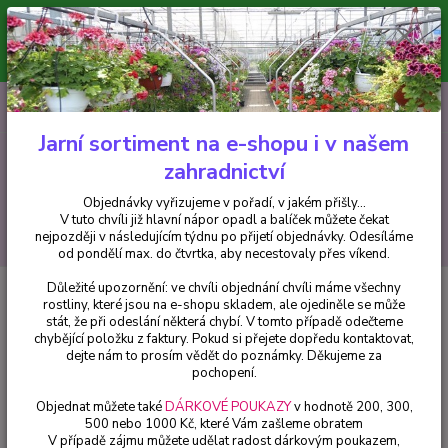
Minimální hodnota pro odeslání z e-shopu je 300 Kč.
V tuto chvíli již hlavní nápor objednávek opadl a balíček můžete čekat
nejpozději v následujícím týdnu po přijetí objednávky. Objednávky
vyřizujeme v pořadí, v jakém přišly...
0
ks
CZK
+420 602 223 614
za
0 Kč
Jarní sortiment na e-shopu i v našem
zahradnictví
Menu
Objednávky vyřizujeme v pořadí, v jakém přišly...
V tuto chvíli již hlavní nápor opadl a balíček můžete čekat
Hledat
nejpozději v následujícím týdnu po přijetí objednávky. Odesíláme
od pondělí max. do čtvrtka, aby necestovaly přes víkend.
Důležité upozornění: ve chvíli objednání chvíli máme všechny
Úvod
Balkónové rostliny
Impantiens Walleriana Balzamína,
rostliny, které jsou na e-shopu skladem, ale ojediněle se může
Netykavka červená plnokvětá - 1 ks
stát, že při odeslání některá chybí. V tomto případě odečteme
chybějící položku z faktury. Pokud si přejete dopředu kontaktovat,
Impantiens Walleriana
dejte nám to prosím vědět do poznámky. Děkujeme za
Balzamína, Netykavka červená
pochopení.
plnokvětá - 1 ks
Objednat můžete také
DÁRKOVÉ POUKAZY
v hodnotě 200, 300,
500 nebo 1000 Kč, které Vám zašleme obratem
V případě zájmu můžete udělat radost dárkovým poukazem,