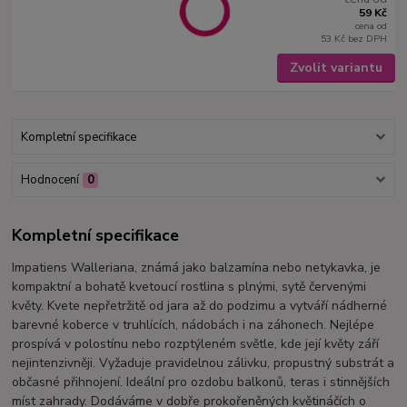
59 Kč
cena od
53 Kč
bez DPH
Zvolit variantu
Kompletní specifikace
Hodnocení
0
Kompletní specifikace
Impatiens Walleriana, známá jako balzamína nebo netykavka, je
kompaktní a bohatě kvetoucí rostlina s plnými, sytě červenými
květy. Kvete nepřetržitě od jara až do podzimu a vytváří nádherné
barevné koberce v truhlících, nádobách i na záhonech. Nejlépe
prospívá v polostínu nebo rozptýleném světle, kde její květy září
nejintenzivněji. Vyžaduje pravidelnou zálivku, propustný substrát a
občasné přihnojení. Ideální pro ozdobu balkonů, teras i stinnějších
míst zahrady. Dodáváme v dobře prokořeněných květináčích o