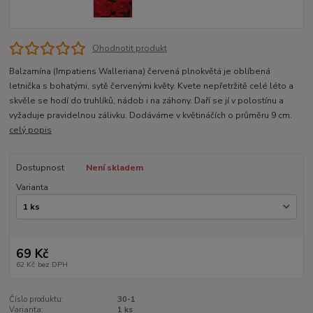
Ohodnotit produkt
Balzamína (Impatiens Walleriana) červená plnokvětá je oblíbená
letnička s bohatými, sytě červenými květy. Kvete nepřetržitě celé léto a
skvěle se hodí do truhlíků, nádob i na záhony. Daří se jí v polostínu a
vyžaduje pravidelnou zálivku. Dodáváme v květináčích o průměru 9 cm.
celý popis
Dostupnost
Není skladem
Varianta
69 Kč
62 Kč
bez DPH
Číslo produktu:
30-1
Varianta:
1 ks