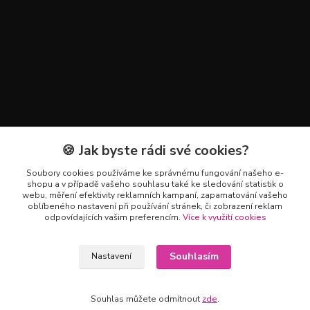
🍪 Jak byste rádi své cookies?
Kontakty
Soubory cookies používáme ke správnému fungování našeho e-
+420 602 223 614
shopu a v případě vašeho souhlasu také ke sledování statistik o
webu, měření efektivity reklamních kampaní, zapamatování vašeho
oblíbeného nastavení při používání stránek, či zobrazení reklam
info@zahradnictvipetro.cz
odpovídajících vašim preferencím.
Více k využití cookies
Souhlasím
Nastavení
Souhlas můžete odmítnout
zde
.
Vytvořeno na
Eshop-rychle.cz