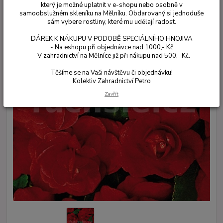
který je možné uplatnit v e-shopu nebo osobně v
samoobslužném skleníku na Mělníku. Obdarovaný si jednoduše
sám vybere rostliny, které mu udělají radost.
DÁREK K NÁKUPU V PODOBĚ SPECIÁLNÍHO HNOJIVA
- Na eshopu při objednávce nad 1000,- Kč
- V zahradnictví na Mělníce již při nákupu nad 500,- Kč.
Těšíme se na Vaši návštěvu či objednávku!
Kolektiv Zahradnictví Petro
Zavřít