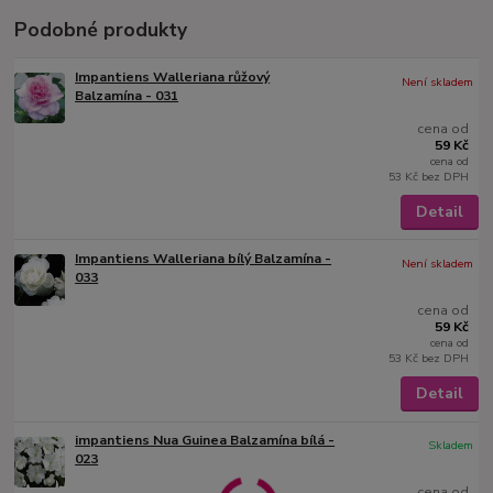
Podobné produkty
Impantiens Walleriana růžový
Není skladem
Balzamína - 031
cena od
59 Kč
cena od
53 Kč
bez DPH
Detail
Impantiens Walleriana bílý Balzamína -
Není skladem
033
cena od
59 Kč
cena od
53 Kč
bez DPH
Detail
impantiens Nua Guinea Balzamína bílá -
Skladem
023
cena od