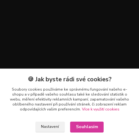
🍪 Jak byste rádi své cookies?
Kontakty
Soubory cookies používáme ke správnému fungování našeho e-
+420 602 223 614
shopu a v případě vašeho souhlasu také ke sledování statistik o
webu, měření efektivity reklamních kampaní, zapamatování vašeho
oblíbeného nastavení při používání stránek, či zobrazení reklam
info@zahradnictvipetro.cz
odpovídajících vašim preferencím.
Více k využití cookies
Souhlasím
Nastavení