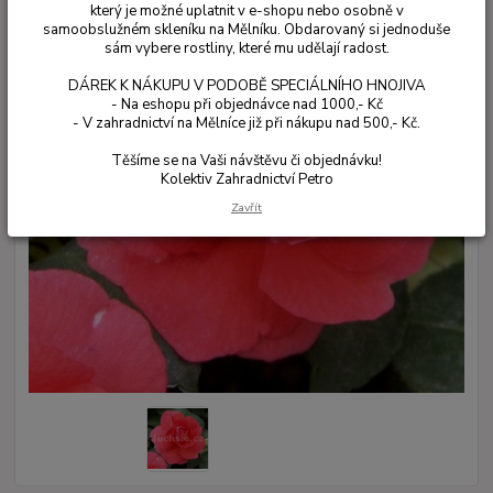
který je možné uplatnit v e-shopu nebo osobně v
samoobslužném skleníku na Mělníku. Obdarovaný si jednoduše
sám vybere rostliny, které mu udělají radost.
DÁREK K NÁKUPU V PODOBĚ SPECIÁLNÍHO HNOJIVA
- Na eshopu při objednávce nad 1000,- Kč
- V zahradnictví na Mělníce již při nákupu nad 500,- Kč.
Těšíme se na Vaši návštěvu či objednávku!
Kolektiv Zahradnictví Petro
Zavřít