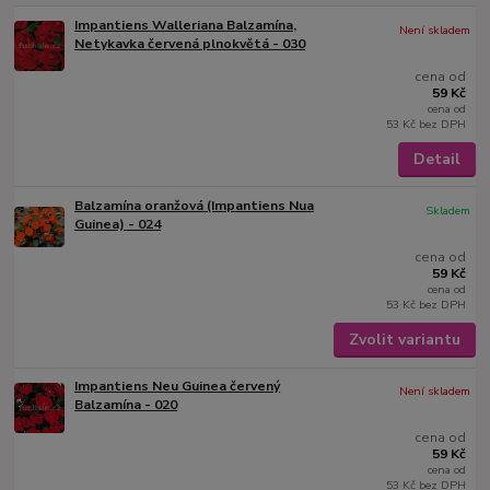
Impantiens Walleriana Balzamína,
Není skladem
Netykavka červená plnokvětá - 030
cena od
59 Kč
cena od
53 Kč
bez DPH
Detail
Balzamína oranžová (Impantiens Nua
Skladem
Guinea) - 024
cena od
59 Kč
cena od
53 Kč
bez DPH
Zvolit variantu
Impantiens Neu Guinea červený
Není skladem
Balzamína - 020
cena od
59 Kč
cena od
53 Kč
bez DPH