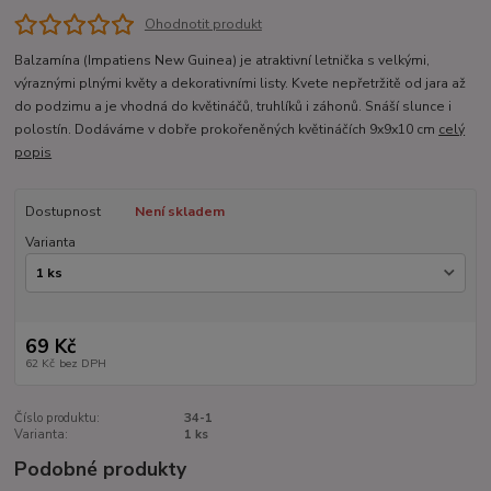
Ohodnotit produkt
Balzamína (Impatiens New Guinea) je atraktivní letnička s velkými,
výraznými plnými květy a dekorativními listy. Kvete nepřetržitě od jara až
do podzimu a je vhodná do květináčů, truhlíků i záhonů. Snáší slunce i
polostín. Dodáváme v dobře prokořeněných květináčích 9x9x10 cm
celý
popis
Dostupnost
Není skladem
Varianta
69 Kč
62 Kč
bez DPH
Číslo produktu:
34-1
Varianta:
1 ks
Podobné produkty