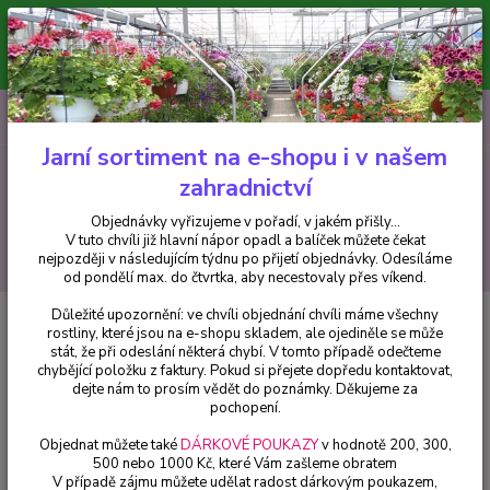
Minimální hodnota pro odeslání z e-shopu je 300 Kč.
V tuto chvíli již hlavní nápor objednávek opadl a balíček můžete čekat
nejpozději v následujícím týdnu po přijetí objednávky. Objednávky
vyřizujeme v pořadí, v jakém přišly...
0
ks
CZK
+420 602 223 614
za
0 Kč
Jarní sortiment na e-shopu i v našem
zahradnictví
Menu
Objednávky vyřizujeme v pořadí, v jakém přišly...
V tuto chvíli již hlavní nápor opadl a balíček můžete čekat
Hledat
nejpozději v následujícím týdnu po přijetí objednávky. Odesíláme
od pondělí max. do čtvrtka, aby necestovaly přes víkend.
Důležité upozornění: ve chvíli objednání chvíli máme všechny
Úvod
Balkónové rostliny
Impantiens New Guinea (Balzamína) - 1 ks
rostliny, které jsou na e-shopu skladem, ale ojediněle se může
stát, že při odeslání některá chybí. V tomto případě odečteme
Impantiens New Guinea
chybějící položku z faktury. Pokud si přejete dopředu kontaktovat,
(Balzamína) - 1 ks
dejte nám to prosím vědět do poznámky. Děkujeme za
pochopení.
Objednat můžete také
DÁRKOVÉ POUKAZY
v hodnotě 200, 300,
500 nebo 1000 Kč, které Vám zašleme obratem
V případě zájmu můžete udělat radost dárkovým poukazem,