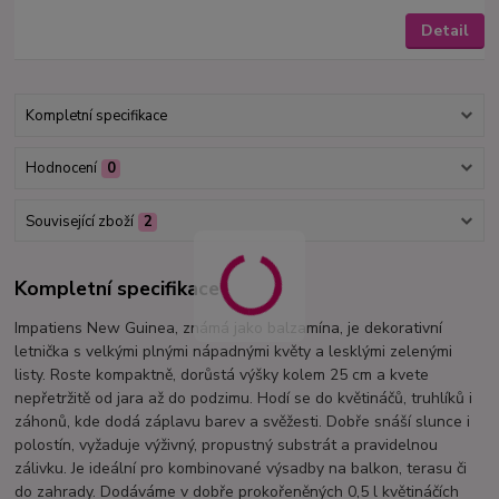
Detail
Kompletní specifikace
Hodnocení
0
Související zboží
2
Kompletní specifikace
Impatiens New Guinea, známá jako balzamína, je dekorativní
letnička s velkými plnými nápadnými květy a lesklými zelenými
listy. Roste kompaktně, dorůstá výšky kolem 25 cm a kvete
nepřetržitě od jara až do podzimu. Hodí se do květináčů, truhlíků i
záhonů, kde dodá záplavu barev a svěžesti. Dobře snáší slunce i
polostín, vyžaduje výživný, propustný substrát a pravidelnou
zálivku. Je ideální pro kombinované výsadby na balkon, terasu či
do zahrady. Dodáváme v dobře prokořeněných 0,5 l květináčích