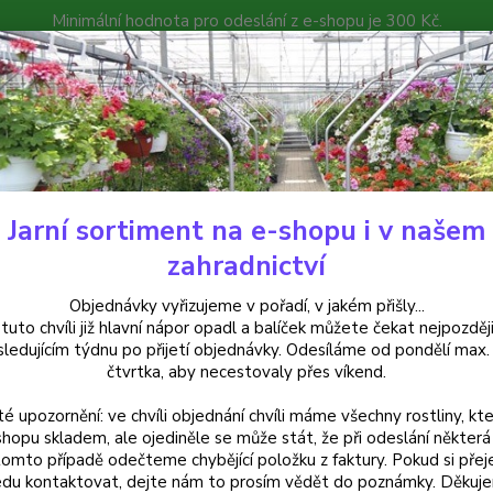
Minimální hodnota pro odeslání z e-shopu je 300 Kč.
íček můžete čekat nejpozději v následujícím týdnu po přijetí objedná
atalog
Poradna
Kontakty
Nevíte
Hledat
+420
Jarní sortiment na e-shopu i v našem
krasné keře
Ibišek bahenní-Hibiscus x moscheutos- červený Robert Fla
zahradnictví
ek bahenní-Hibiscus x moscheut
Objednávky vyřizujeme v pořadí, v jakém přišly...
 tuto chvíli již hlavní nápor opadl a balíček můžete čekat nejpozději
na na prodejně
sledujícím týdnu po přijetí objednávky. Odesíláme od pondělí max.
čtvrtka, aby necestovaly přes víkend.
té upozornění: ve chvíli objednání chvíli máme všechny rostliny, kte
Ibišek
shopu skladem, ale ojediněle se může stát, že při odeslání některá 
tomto případě odečteme chybějící položku z faktury. Pokud si přej
atrakti
du kontaktovat, dejte nám to prosím vědět do poznámky. Děkuj
průměr