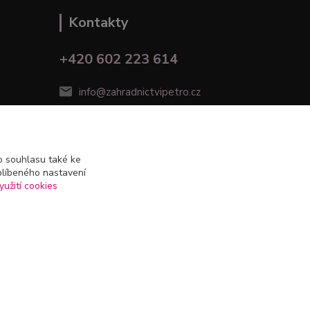
Kontakty
+420 602 223 614
info@zahradnictvipetro.cz
 souhlasu také ke
blíbeného nastavení
yužití cookies
Vytvořeno na
Eshop-rychle.cz