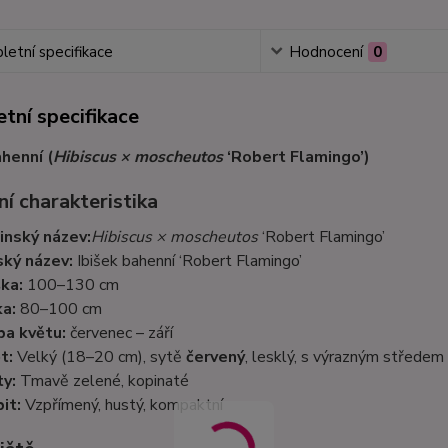
etní specifikace
Hodnocení
0
tní specifikace
ahenní (
Hibiscus × moscheutos
‘Robert Flamingo’)
í charakteristika
inský název:
Hibiscus × moscheutos
‘Robert Flamingo’
ký název:
Ibišek bahenní ‘Robert Flamingo’
ka:
100–130 cm
ka:
80–100 cm
a květu:
červenec – září
t:
Velký (18–20 cm), sytě
červený
, lesklý, s výrazným středem
ty:
Tmavě zelené, kopinaté
it:
Vzpřímený, hustý, kompaktní