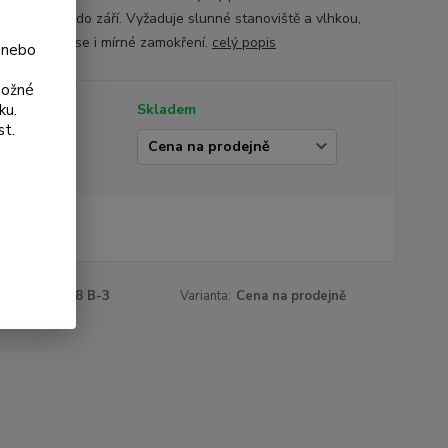
od července do září. Vyžaduje slunné stanoviště a vlhkou,
í půdu, snese i mírné zamokření.
celý popis
 nebo
možné
ku.
tupnost
Skladem
st.
ianta
0 Kč
 Kč
bez DPH
roduktu:
1038 B-3
Varianta:
Cena na prodejně