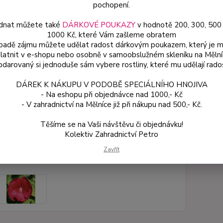
pochopení.
kvete 
humózn
dnat můžete také
DÁRKOVÉ POUKAZY
v hodnotě 200, 300, 500
1000 Kč, které Vám zašleme obratem
ípadě zájmu můžete udělat radost dárkovým poukazem, který je 
latnit v e-shopu nebo osobně v samoobslužném skleníku na Mělní
Dos
darovaný si jednoduše sám vybere rostliny, které mu udělají rado
Var
DÁREK K NÁKUPU V PODOBĚ SPECIÁLNÍHO HNOJIVA
- Na eshopu při objednávce nad 1000,- Kč
- V zahradnictví na Mělníce již při nákupu nad 500,- Kč.
18
161
Těšíme se na Vaši návštěvu či objednávku!
Kolektiv Zahradnictví Petro
Číslo p
Zavřít