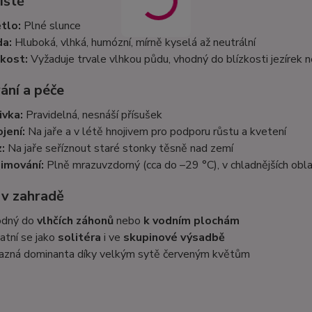
iště
tlo:
Plné slunce
a:
Hluboká, vlhká, humózní, mírně kyselá až neutrální
kost:
Vyžaduje trvale vlhkou půdu, vhodný do blízkosti jezírek
ání a péče
ivka:
Pravidelná, nesnáší přísušek
jení:
Na jaře a v létě hnojivem pro podporu růstu a kvetení
:
Na jaře seříznout staré stonky těsně nad zemí
imování:
Plně mrazuvzdorný (cca do –29 °C), v chladnějších obl
 v zahradě
odný do
vlhčích záhonů
nebo
k vodním plochám
atní se jako
solitéra
i ve
skupinové výsadbě
azná dominanta díky velkým sytě červeným květům