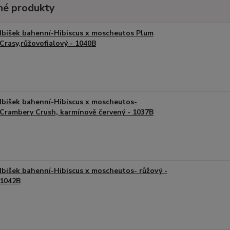
é produkty
Ibišek bahenní-Hibiscus x moscheutos Plum
Crasy,růžovofialový - 1040B
Ibišek bahenní-Hibiscus x moscheutos-
Crambery Crush, karmínově červený - 1037B
Ibišek bahenní-Hibiscus x moscheutos- růžový -
1042B