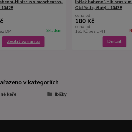
bahenní-Hibiscus x moscheutos-
Ibišek bahenní-Hibiscus x 
- 1042B
Old Yella, žlutý - 1043B
cena od
č
180 Kč
cena od
Skladem
N
ez DPH
161 Kč
bez DPH
Zvolit variantu
Detail
zařazeno v kategoriích
né keře
Ibišky