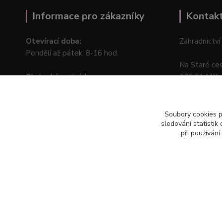
Informace pro zákazníky
Kontak
Otevírací doba:
Zahradnictví
Pondělí až pátek: 8-16 hod.
Na Staré ce
Obchodní podmínky
276 01 Měln
Online odstoupení od kupní smlouvy
Soubory cookies 
sledování statisti
při používání