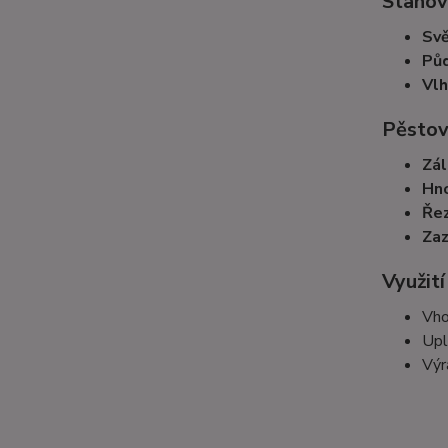
Stanov
Svě
Půd
Vlh
Pěstov
Zál
Hno
Řez
Zaz
Využití
Vh
Upl
Výr