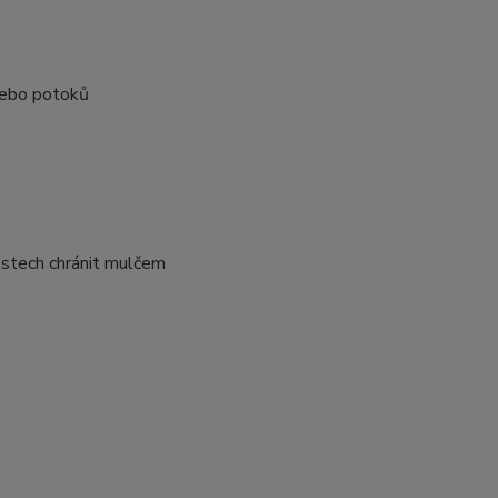
 nebo potoků
astech chránit mulčem