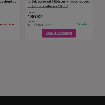
moscheutos
Ibišek bahenní-Hibiscus x moscheutos-
bílý - Luna white - 1039B
cena od
180 Kč
cena od
ení skladem
Skladem
161 Kč
bez DPH
Zvolit variantu