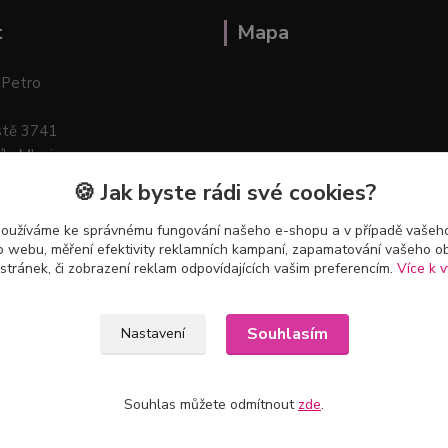
t
Mapa
 Petro
stě 3741
ík–Mlazice
🍪 Jak byste rádi své cookies?
používáme ke správnému fungování našeho e-shopu a v případě vašeho
k o webu, měření efektivity reklamních kampaní, zapamatování vašeho o
 stránek, či zobrazení reklam odpovídajících vašim preferencím.
Více k v
Souhlasím
Nastavení
Souhlas můžete odmítnout
zde
.