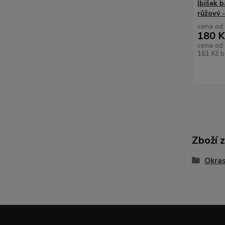
Ibišek 
růžový 
cena od
180 K
cena od
161 Kč
b
Zboží 
Okras