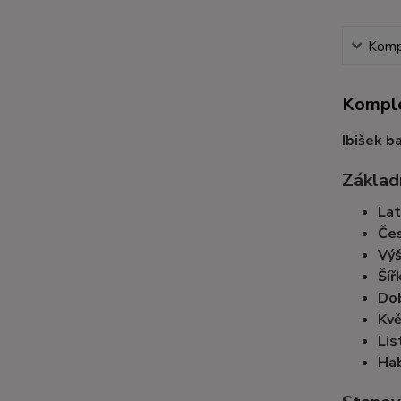
Kompl
Komple
Ibišek b
Základn
Lat
Čes
Výš
Šíř
Dob
Kvě
Lis
Hab