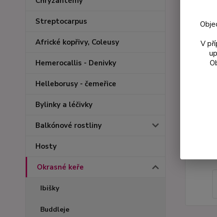
Chryzantémy
Streptocarpus
Obje
Africké kopřivy, Coleusy
V př
up
Ob
Hemerocallis - Denivky
Helleborusy - čemeřice
Bylinky a léčivky
Balkónové rostliny
Hosty
Okrasné keře
Ibišky
Buddleje