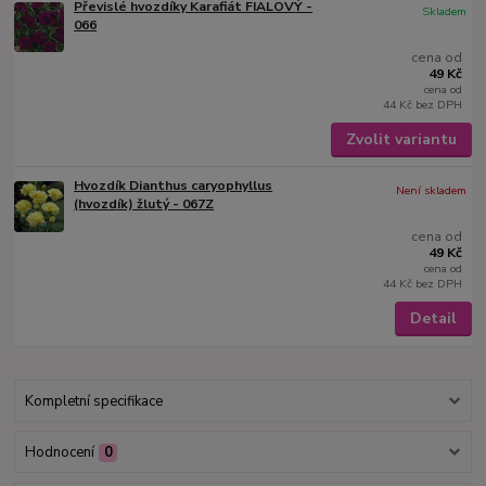
Převislé hvozdíky Karafiát FIALOVÝ -
Skladem
066
cena od
49 Kč
cena od
44 Kč
bez DPH
Zvolit variantu
Hvozdík Dianthus caryophyllus
Není skladem
(hvozdík) žlutý - 067Z
cena od
49 Kč
cena od
44 Kč
bez DPH
Detail
Kompletní specifikace
Hodnocení
0