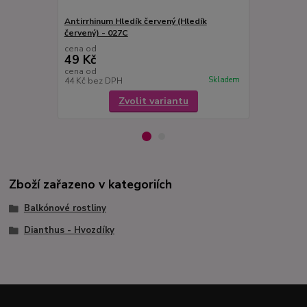
Antirrhinum Hledík červený (Hledík
Antirrhinum 
červený) - 027C
027
cena od
cena od
49 Kč
49 Kč
cena od
cena od
Skladem
44 Kč
bez DPH
44 Kč
bez D
Zvolit variantu
Zboží zařazeno v kategoriích
Balkónové rostliny
Dianthus - Hvozdíky