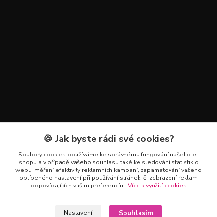
🍪 Jak byste rádi své cookies?
Kontakty
Soubory cookies používáme ke správnému fungování našeho e-
+420 602 223 614
shopu a v případě vašeho souhlasu také ke sledování statistik o
webu, měření efektivity reklamních kampaní, zapamatování vašeho
oblíbeného nastavení při používání stránek, či zobrazení reklam
info@zahradnictvipetro.cz
odpovídajících vašim preferencím.
Více k využití cookies
Souhlasím
Nastavení