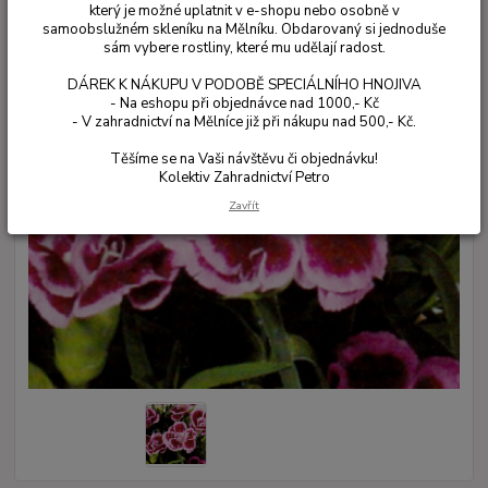
který je možné uplatnit v e-shopu nebo osobně v
samoobslužném skleníku na Mělníku. Obdarovaný si jednoduše
sám vybere rostliny, které mu udělají radost.
DÁREK K NÁKUPU V PODOBĚ SPECIÁLNÍHO HNOJIVA
- Na eshopu při objednávce nad 1000,- Kč
- V zahradnictví na Mělníce již při nákupu nad 500,- Kč.
Těšíme se na Vaši návštěvu či objednávku!
Kolektiv Zahradnictví Petro
Zavřít