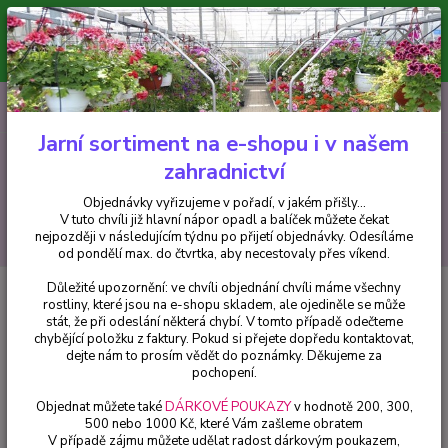
Minimální hodnota pro odeslání z e-shopu je 300 Kč.
V tuto chvíli již hlavní nápor objednávek opadl a balíček můžete čekat
nejpozději v následujícím týdnu po přijetí objednávky. Objednávky
vyřizujeme v pořadí, v jakém přišly...
0
ks
CZK
+420 602 223 614
za
0 Kč
Jarní sortiment na e-shopu i v našem
zahradnictví
Menu
Objednávky vyřizujeme v pořadí, v jakém přišly...
V tuto chvíli již hlavní nápor opadl a balíček můžete čekat
Hledat
nejpozději v následujícím týdnu po přijetí objednávky. Odesíláme
od pondělí max. do čtvrtka, aby necestovaly přes víkend.
Důležité upozornění: ve chvíli objednání chvíli máme všechny
Úvod
Balkónové rostliny
Hvozdík (Dianthus caryophyllus-Fredo) - 066F
rostliny, které jsou na e-shopu skladem, ale ojediněle se může
stát, že při odeslání některá chybí. V tomto případě odečteme
Hvozdík (Dianthus caryophyllus-
chybějící položku z faktury. Pokud si přejete dopředu kontaktovat,
Fredo) - 066F
dejte nám to prosím vědět do poznámky. Děkujeme za
pochopení.
Objednat můžete také
DÁRKOVÉ POUKAZY
v hodnotě 200, 300,
500 nebo 1000 Kč, které Vám zašleme obratem
V případě zájmu můžete udělat radost dárkovým poukazem,