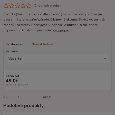
Ohodnotit produkt
Hvozdík (Dianthus caryophyllus ‘Fredo’) má vínové květy s růžovým
okrajem, které vytvářejí působivé barevné akcenty. Skvělý do truhlíků,
záhonů i na terasy. Dodáváme v květináči o průměru 9 cm, dobře
připravenou k dalšímu pěstování.
celý popis
Dostupnost
Není skladem
Varianta
cena od
49 Kč
od
44 Kč
bez DPH
Číslo produktu:
066 F
Podobné produkty