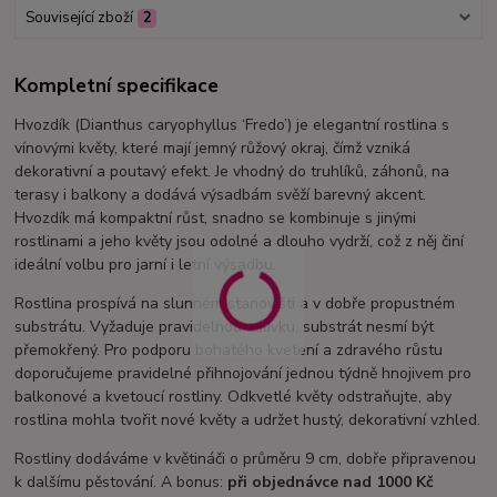
Související zboží
2
Kompletní specifikace
Hvozdík (Dianthus caryophyllus ‘Fredo’) je elegantní rostlina s
vínovými květy, které mají jemný růžový okraj, čímž vzniká
dekorativní a poutavý efekt. Je vhodný do truhlíků, záhonů, na
terasy i balkony a dodává výsadbám svěží barevný akcent.
Hvozdík má kompaktní růst, snadno se kombinuje s jinými
rostlinami a jeho květy jsou odolné a dlouho vydrží, což z něj činí
ideální volbu pro jarní i letní výsadbu.
Rostlina prospívá na slunném stanovišti a v dobře propustném
substrátu. Vyžaduje pravidelnou zálivku, substrát nesmí být
přemokřený. Pro podporu bohatého kvetení a zdravého růstu
doporučujeme pravidelné přihnojování jednou týdně hnojivem pro
balkonové a kvetoucí rostliny. Odkvetlé květy odstraňujte, aby
rostlina mohla tvořit nové květy a udržet hustý, dekorativní vzhled.
Rostliny dodáváme v květináči o průměru 9 cm, dobře připravenou
k dalšímu pěstování. A bonus:
při objednávce nad 1000 Kč