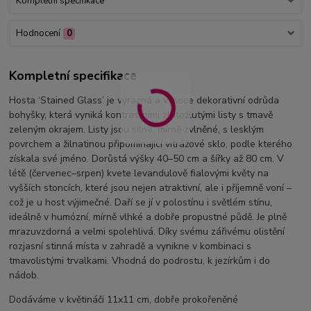
Kompletní specifikace
Hodnocení
0
Kompletní specifikace
Hosta ‘Stained Glass’ je výrazná a vysoce dekorativní odrůda
bohyšky, která vyniká kontrastními zlatožlutými listy s tmavě
zeleným okrajem. Listy jsou silné, mírně zvlněné, s lesklým
povrchem a žilnatinou připomínající vitrážové sklo, podle kterého
získala své jméno. Dorůstá výšky 40–50 cm a šířky až 80 cm. V
létě (červenec–srpen) kvete levandulově fialovými květy na
vyšších stoncích, které jsou nejen atraktivní, ale i příjemně voní –
což je u host výjimečné. Daří se jí v polostínu i světlém stínu,
ideálně v humózní, mírně vlhké a dobře propustné půdě. Je plně
mrazuvzdorná a velmi spolehlivá. Díky svému zářivému olistění
rozjasní stinná místa v zahradě a vynikne v kombinaci s
tmavolistými trvalkami. Vhodná do podrostu, k jezírkům i do
nádob.
Dodáváme v květináči 11x11 cm, dobře prokořeněné