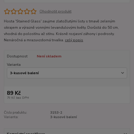
Ohodnotit produkt
Hosta 'Stained Glass' zaujme zlatožlutými listy s tmavě zeleným
okrajem a výrazně vonnými levandulovými květy. Dorůstá do 50 cm,
vhodná do polostínu až stínu. Krásně rozjasní záhony i podrosty.
Nenáročná a mrazuvzdorná trvalka.
celý popis
Dostupnost
Není skladem
Varianta
89 Kč
79 Kč
bez DPH
Číslo produktu:
3153-2
Varianta:
3-kusové balení