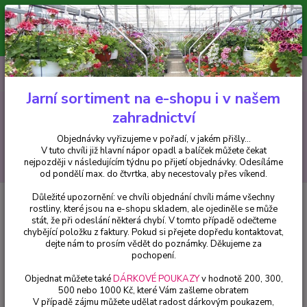
Minimální hodnota pro odeslání z e-shopu je 300 Kč.
V tuto chvíli již hlavní nápor objednávek opadl a balíček můžete čekat
nejpozději v následujícím týdnu po přijetí objednávky. Objednávky
vyřizujeme v pořadí, v jakém přišly...
0
ks
CZK
+420 602 223 614
za
0 Kč
Jarní sortiment na e-shopu i v našem
zahradnictví
Menu
Objednávky vyřizujeme v pořadí, v jakém přišly...
V tuto chvíli již hlavní nápor opadl a balíček můžete čekat
Hledat
nejpozději v následujícím týdnu po přijetí objednávky. Odesíláme
od pondělí max. do čtvrtka, aby necestovaly přes víkend.
Důležité upozornění: ve chvíli objednání chvíli máme všechny
Úvod
Hosty
Hosta Stained Glass- Bohyška - cena za kus v 3-kusovém
rostliny, které jsou na e-shopu skladem, ale ojediněle se může
balení
stát, že při odeslání některá chybí. V tomto případě odečteme
chybějící položku z faktury. Pokud si přejete dopředu kontaktovat,
Hosta Stained Glass- Bohyška -
dejte nám to prosím vědět do poznámky. Děkujeme za
cena za kus v 3-kusovém balení
pochopení.
Objednat můžete také
DÁRKOVÉ POUKAZY
v hodnotě 200, 300,
500 nebo 1000 Kč, které Vám zašleme obratem
V případě zájmu můžete udělat radost dárkovým poukazem,