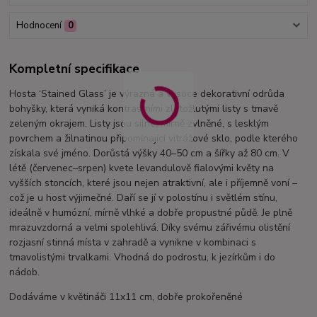
Hodnocení
0
Kompletní specifikace
Hosta ‘Stained Glass’ je výrazná a vysoce dekorativní odrůda
bohyšky, která vyniká kontrastními zlatožlutými listy s tmavě
zeleným okrajem. Listy jsou silné, mírně zvlněné, s lesklým
povrchem a žilnatinou připomínající vitrážové sklo, podle kterého
získala své jméno. Dorůstá výšky 40–50 cm a šířky až 80 cm. V
létě (červenec–srpen) kvete levandulově fialovými květy na
vyšších stoncích, které jsou nejen atraktivní, ale i příjemně voní –
což je u host výjimečné. Daří se jí v polostínu i světlém stínu,
ideálně v humózní, mírně vlhké a dobře propustné půdě. Je plně
mrazuvzdorná a velmi spolehlivá. Díky svému zářivému olistění
rozjasní stinná místa v zahradě a vynikne v kombinaci s
tmavolistými trvalkami. Vhodná do podrostu, k jezírkům i do
nádob.
Dodáváme v květináči 11x11 cm, dobře prokořeněné