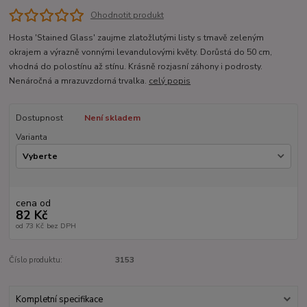
Ohodnotit produkt
Hosta 'Stained Glass' zaujme zlatožlutými listy s tmavě zeleným
okrajem a výrazně vonnými levandulovými květy. Dorůstá do 50 cm,
vhodná do polostínu až stínu. Krásně rozjasní záhony i podrosty.
Nenáročná a mrazuvzdorná trvalka.
celý popis
Dostupnost
Není skladem
Varianta
cena od
82 Kč
od
73 Kč
bez DPH
Číslo produktu:
3153
Kompletní specifikace