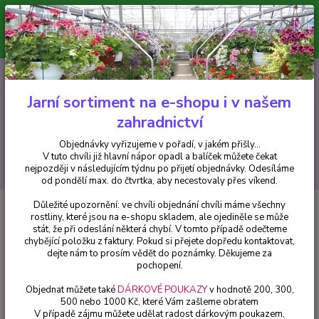
Minimální hodnota pro odeslání z e-shopu je 300 Kč.
V tuto chvíli již hlavní nápor objednávek opadl a balíček můžete čekat
nejpozději v následujícím týdnu po přijetí objednávky. Objednávky
vyřizujeme v pořadí, v jakém přišly...
0
ks
CZK
+420 602 223 614
za
0 Kč
Jarní sortiment na e-shopu i v našem
zahradnictví
Menu
Objednávky vyřizujeme v pořadí, v jakém přišly...
V tuto chvíli již hlavní nápor opadl a balíček můžete čekat
Hledat
nejpozději v následujícím týdnu po přijetí objednávky. Odesíláme
od pondělí max. do čtvrtka, aby necestovaly přes víkend.
Důležité upozornění: ve chvíli objednání chvíli máme všechny
Úvod
Hosty
Hosta Stained Glass- Bohyška 3153
rostliny, které jsou na e-shopu skladem, ale ojediněle se může
stát, že při odeslání některá chybí. V tomto případě odečteme
Hosta Stained Glass- Bohyška
chybějící položku z faktury. Pokud si přejete dopředu kontaktovat,
3153
dejte nám to prosím vědět do poznámky. Děkujeme za
pochopení.
Objednat můžete také
DÁRKOVÉ POUKAZY
v hodnotě 200, 300,
500 nebo 1000 Kč, které Vám zašleme obratem
V případě zájmu můžete udělat radost dárkovým poukazem,