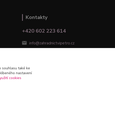
Kontakty
+420 602 223 614
info@zahradnictvipetro.cz
 souhlasu také ke
blíbeného nastavení
yužití cookies
Vytvořeno na
Eshop-rychle.cz