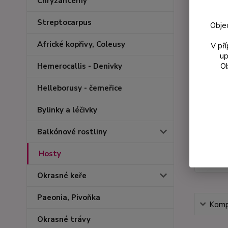
Chryzantémy
Streptocarpus
Obje
Africké kopřivy, Coleusy
V př
up
Ob
Hemerocallis - Denivky
Helleborusy - čemeřice
Bylinky a léčivky
Balkónové rostliny
Hosty
Okrasné keře
Paeonia, Pivoňka
Kompl
Okrasné trávy