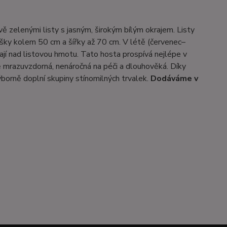
vě zelenými listy s jasným, širokým bílým okrajem. Listy
výšky kolem 50 cm a šířky až 70 cm. V létě (červenec–
ají nad listovou hmotu. Tato hosta prospívá nejlépe v
ně mrazuvzdorná, nenáročná na péči a dlouhověká. Díky
ýborně doplní skupiny stínomilných trvalek.
Dodáváme v