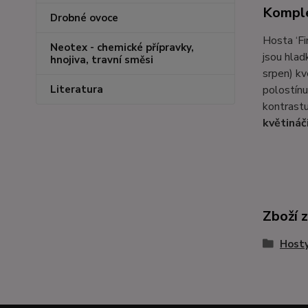
Komple
Drobné ovoce
Hosta ‘Fi
Neotex - chemické přípravky,
jsou hlad
hnojiva, travní směsi
srpen) kv
polostínu
Literatura
kontrastu
květináč
Zboží 
Host