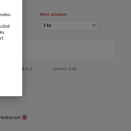
 nebo
tupnost
Není skladem
ianta
možné
ku.
st.
5 Kč
Kč
bez DPH
roduktu:
3158 A-1
Varianta:
1 ks
Hodnocení
0