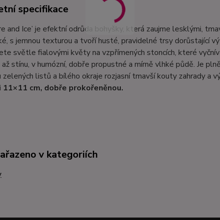
tní specifikace
re and Ice’ je efektní odrůda bohyšky, která zaujme lesklými, tma
ké, s jemnou texturou a tvoří husté, pravidelné trsy dorůstající 
ete světle fialovými květy na vzpřímených stoncích, které vyčnív
 až stínu, v humózní, dobře propustné a mírně vlhké půdě. Je pl
 zelených listů a bílého okraje rozjasní tmavší kouty zahrady a v
i 11×11 cm, dobře prokořeněnou.
zařazeno v kategoriích
y