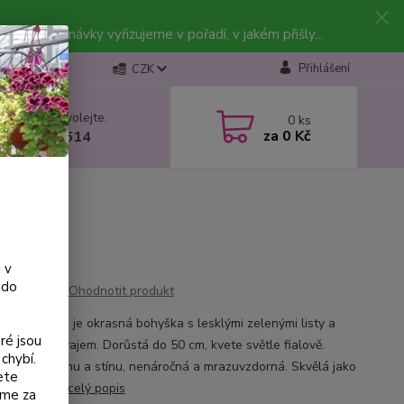
vky. Objednávky vyřizujeme v pořadí, v jakém přišly...
Přihlášení
CZK
 si rady? Zavolejte.
0
ks
za
0 Kč
 602 223 614
 v
 do
Ohodnotit produkt
Fire and Ice’ je okrasná bohyška s lesklými zelenými listy a
ré jsou
ým bílým okrajem. Dorůstá do 50 cm, kvete světle fialově.
chybí.
 do polostínu a stínu, nenáročná a mrazuvzdorná. Skvělá jako
ete
 i do skupin.
celý popis
eme za