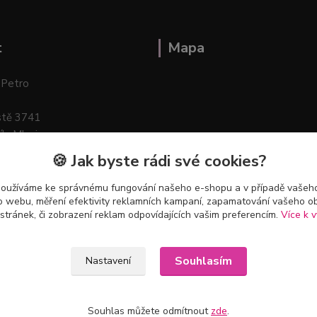
t
Mapa
 Petro
stě 3741
ík–Mlazice
🍪 Jak byste rádi své cookies?
používáme ke správnému fungování našeho e-shopu a v případě vašeho
k o webu, měření efektivity reklamních kampaní, zapamatování vašeho o
 stránek, či zobrazení reklam odpovídajících vašim preferencím.
Více k v
Souhlasím
Nastavení
Souhlas můžete odmítnout
zde
.