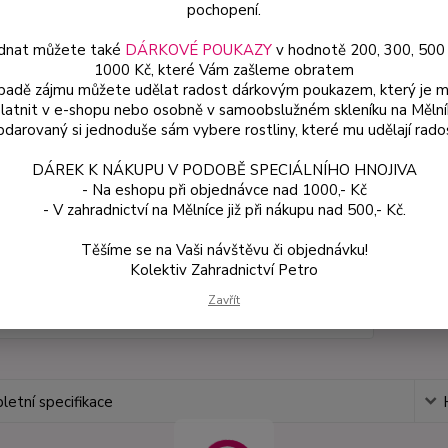
pochopení.
dnat můžete také
DÁRKOVÉ POUKAZY
v hodnotě 200, 300, 500
Dos
1000 Kč, které Vám zašleme obratem
Var
ípadě zájmu můžete udělat radost dárkovým poukazem, který je 
latnit v e-shopu nebo osobně v samoobslužném skleníku na Mělní
darovaný si jednoduše sám vybere rostliny, které mu udělají rado
10
DÁREK K NÁKUPU V PODOBĚ SPECIÁLNÍHO HNOJIVA
94 
- Na eshopu při objednávce nad 1000,- Kč
- V zahradnictví na Mělníce již při nákupu nad 500,- Kč.
Číslo p
Těšíme se na Vaši návštěvu či objednávku!
Kolektiv Zahradnictví Petro
Zavřít
etní specifikace