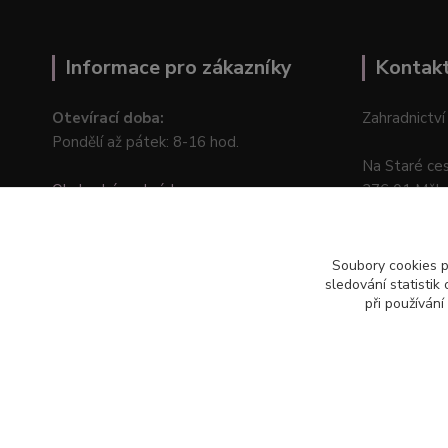
Informace pro zákazníky
Kontak
Otevírací doba:
Zahradnictví
Pondělí až pátek: 8-16 hod.
Na Staré ce
Obchodní podmínky
276 01 Měln
Online odstoupení od kupní smlouvy
Soubory cookies 
sledování statisti
při používání