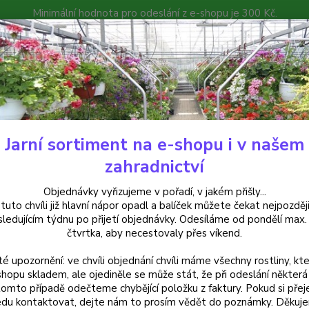
Minimální hodnota pro odeslání z e-shopu je 300 Kč.
íček můžete čekat nejpozději v následujícím týdnu po přijetí objedná
atalog
Poradna
Kontakty
Nevíte
Hledat
+420
Jarní sortiment na e-shopu i v našem
Hosty
Hosta, Bohyška Fira and Ice - 1 ks
zahradnictví
a, Bohyška Fira and Ice - 1 ks
Objednávky vyřizujeme v pořadí, v jakém přišly...
 tuto chvíli již hlavní nápor opadl a balíček můžete čekat nejpozději
sledujícím týdnu po přijetí objednávky. Odesíláme od pondělí max.
čtvrtka, aby necestovaly přes víkend.
Hosta ‘
té upozornění: ve chvíli objednání chvíli máme všechny rostliny, kte
výrazn
shopu skladem, ale ojediněle se může stát, že při odeslání některá 
Vhodná
tomto případě odečteme chybějící položku z faktury. Pokud si přej
solitér
du kontaktovat, dejte nám to prosím vědět do poznámky. Děkuj