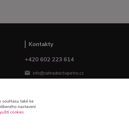
Kontakty
+420 602 223 614
info@zahradnictvipetro.cz
 souhlasu také ke
blíbeného nastavení
yužití cookies