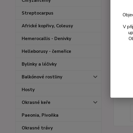
Chryzantémy
Streptocarpus
Obje
Africké kopřivy, Coleusy
V př
up
Ob
Hemerocallis - Denivky
Helleborusy - čemeřice
Bylinky a léčivky
Balkónové rostliny
Hosty
Okrasné keře
Paeonia, Pivoňka
Okrasné trávy