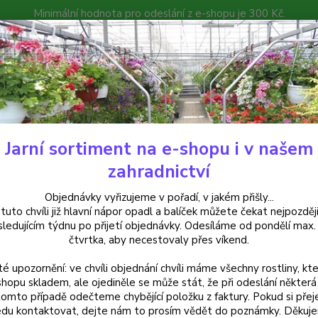
Minimální hodnota pro odeslání z e-shopu je 300 Kč.
íček můžete čekat nejpozději v následujícím týdnu po přijetí objedná
atalog
Poradna
Kontakty
Nevíte
Hledat
+420
Jarní sortiment na e-shopu i v našem
rvalky
Hořec - Gentiana -"Luis Big Blue" - cena za kus v 3-kusovém bal
zahradnictví
c - Gentiana -"Luis Big Blue" -
Objednávky vyřizujeme v pořadí, v jakém přišly...
 tuto chvíli již hlavní nápor opadl a balíček můžete čekat nejpozději
ní
sledujícím týdnu po přijetí objednávky. Odesíláme od pondělí max.
čtvrtka, aby necestovaly přes víkend.
té upozornění: ve chvíli objednání chvíli máme všechny rostliny, kte
Hořec 
shopu skladem, ale ojediněle se může stát, že při odeslání některá 
tomto případě odečteme chybějící položku z faktury. Pokud si přej
modrými
du kontaktovat, dejte nám to prosím vědět do poznámky. Děkuj
spolehl