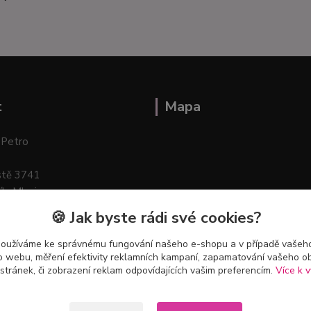
t
Mapa
 Petro
stě 3741
ík–Mlazice
🍪 Jak byste rádi své cookies?
používáme ke správnému fungování našeho e-shopu a v případě vašeho
k o webu, měření efektivity reklamních kampaní, zapamatování vašeho o
 stránek, či zobrazení reklam odpovídajících vašim preferencím.
Více k v