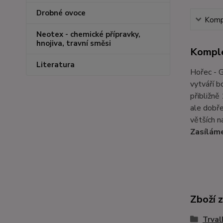
Drobné ovoce
Kompl
Neotex - chemické přípravky,
hnojiva, travní směsi
Komple
Literatura
Hořec - G
vytváří b
přibližně
ale dobř
větších n
Zasíláme
Zboží 
Trval