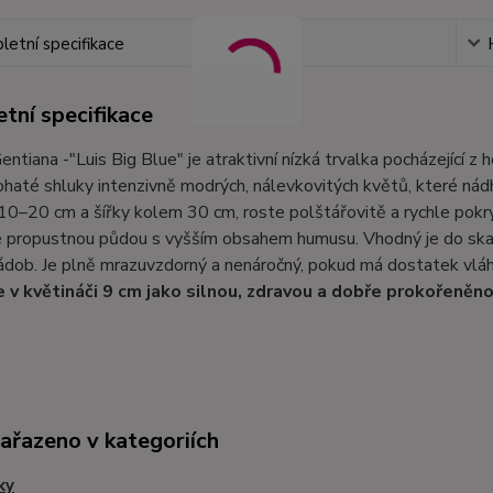
etní specifikace
tní specifikace
entiana -"Luis Big Blue" je atraktivní nízká trvalka pocházející z
ohaté shluky intenzivně modrých, nálevkovitých květů, které nád
 10–20 cm a šířky kolem 30 cm, roste polštářovitě a rychle pokrý
e propustnou půdou s vyšším obsahem humusu. Vhodný je do skal
ádob. Je plně mrazuvzdorný a nenáročný, pokud má dostatek vláhy
 v květináči 9 cm jako silnou, zdravou a dobře prokořeněno
zařazeno v kategoriích
ky