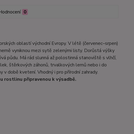
Hodnocení
0
 horských oblastí východní Evropy. V létě (červenec–srpen)
herně vyniknou mezi sytě zelenými listy. Dorůstá výšky
vá půdu. Má rád slunná až polostinná stanoviště s vlhčí,
ek, štěrkových záhonů, trvalkových lemů nebo i do
 v době kvetení. Vhodný i pro přírodní zahrady.
u rostlinu připravenou k výsadbě.