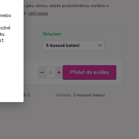
ínu. Zasíláme jako silnou, dobře prokořeněnou rostlinu v
áči 9×9×10 cm.
celý popis
 nebo
možné
ku.
tupnost
Skladem
st.
ianta
 Kč
Přidat do košíku
Kč
bez DPH
roduktu:
3015-2
Varianta:
3-kusové balení