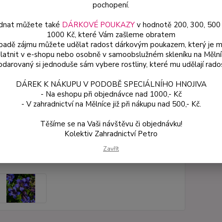
pochopení.
polost
květin
dnat můžete také
DÁRKOVÉ POUKAZY
v hodnotě 200, 300, 500
1000 Kč, které Vám zašleme obratem
ípadě zájmu můžete udělat radost dárkovým poukazem, který je 
latnit v e-shopu nebo osobně v samoobslužném skleníku na Mělní
Dos
darovaný si jednoduše sám vybere rostliny, které mu udělají rado
Var
DÁREK K NÁKUPU V PODOBĚ SPECIÁLNÍHO HNOJIVA
- Na eshopu při objednávce nad 1000,- Kč
- V zahradnictví na Mělníce již při nákupu nad 500,- Kč.
74
66 
Těšíme se na Vaši návštěvu či objednávku!
Kolektiv Zahradnictví Petro
Zavřít
Číslo p