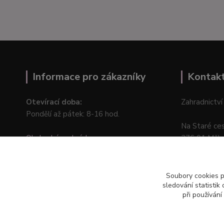
Informace pro zákazníky
Kontak
Otevírací doba:
Zahradnictví
Pondělí až pátek: 8-16 hod.
Na Staré ce
Obchodní podmínky
276 01 Měln
Online odstoupení od kupní smlouvy
Soubory cookies 
sledování statisti
při používání