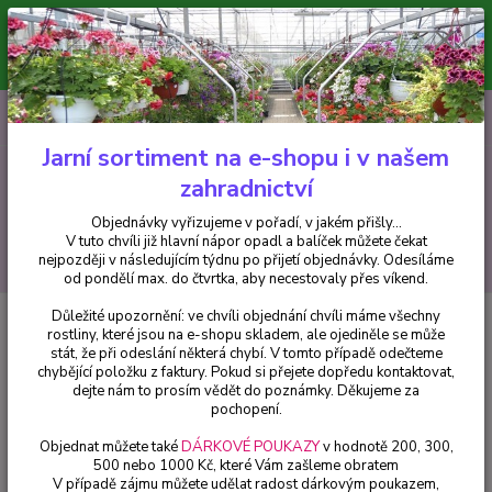
Minimální hodnota pro odeslání z e-shopu je 300 Kč.
V tuto chvíli již hlavní nápor objednávek opadl a balíček můžete čekat
nejpozději v následujícím týdnu po přijetí objednávky. Objednávky
vyřizujeme v pořadí, v jakém přišly...
0
ks
CZK
+420 602 223 614
za
0 Kč
Jarní sortiment na e-shopu i v našem
zahradnictví
Menu
Objednávky vyřizujeme v pořadí, v jakém přišly...
V tuto chvíli již hlavní nápor opadl a balíček můžete čekat
Hledat
nejpozději v následujícím týdnu po přijetí objednávky. Odesíláme
od pondělí max. do čtvrtka, aby necestovaly přes víkend.
Důležité upozornění: ve chvíli objednání chvíli máme všechny
Úvod
Fuchsie
Holz Miche Fuchsie - cena na prodejně
rostliny, které jsou na e-shopu skladem, ale ojediněle se může
stát, že při odeslání některá chybí. V tomto případě odečteme
Holz Miche Fuchsie - cena na
chybějící položku z faktury. Pokud si přejete dopředu kontaktovat,
prodejně
dejte nám to prosím vědět do poznámky. Děkujeme za
pochopení.
Objednat můžete také
DÁRKOVÉ POUKAZY
v hodnotě 200, 300,
500 nebo 1000 Kč, které Vám zašleme obratem
V případě zájmu můžete udělat radost dárkovým poukazem,