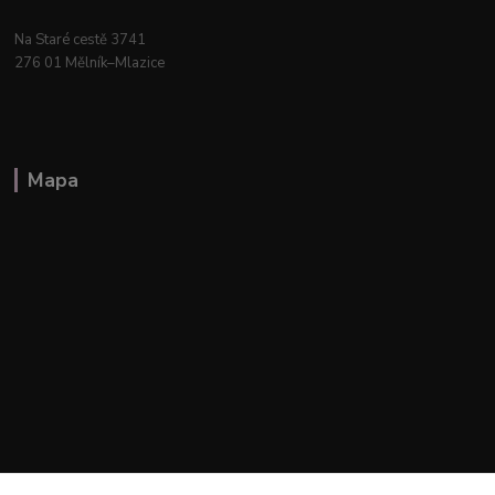
Na Staré cestě 3741
276 01 Mělník–Mlazice
Mapa