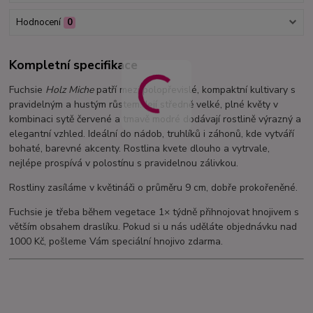
Hodnocení
0
Kompletní specifikace
Fuchsie
Holz Miche
patří mezi polopřevislé, kompaktní kultivary s
pravidelným a hustým růstem. Její středně velké, plné květy v
kombinaci sytě červené a tmavě modré dodávají rostlině výrazný a
elegantní vzhled. Ideální do nádob, truhlíků i záhonů, kde vytváří
bohaté, barevné akcenty. Rostlina kvete dlouho a vytrvale,
nejlépe prospívá v polostínu s pravidelnou zálivkou.
Rostliny zasíláme v květináči o průměru 9 cm, dobře prokořeněné.
Fuchsie je třeba během vegetace 1× týdně přihnojovat hnojivem s
větším obsahem draslíku. Pokud si u nás uděláte objednávku nad
1000 Kč, pošleme Vám speciální hnojivo zdarma.