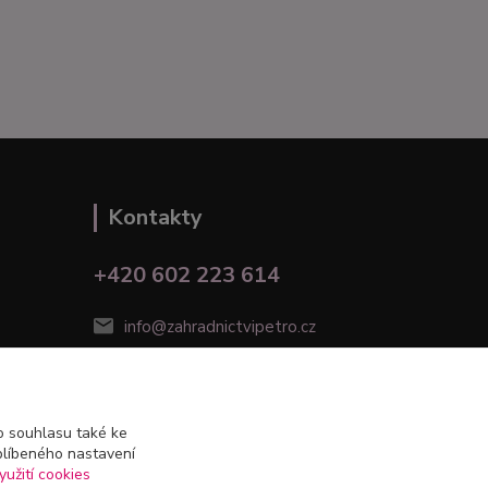
Kontakty
+420 602 223 614
info@zahradnictvipetro.cz
 souhlasu také ke
blíbeného nastavení
yužití cookies