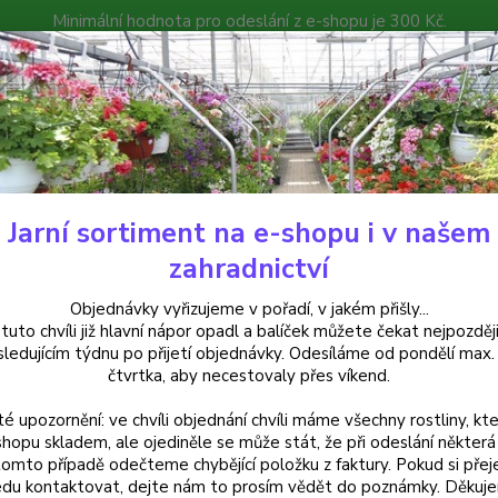
Minimální hodnota pro odeslání z e-shopu je 300 Kč.
íček můžete čekat nejpozději v následujícím týdnu po přijetí objedná
atalog
Poradna
Kontakty
Nevíte
Hledat
+420
Jarní sortiment na e-shopu i v našem
uchsie
Holz Miche Fuchsie - 1 ks
zahradnictví
 Miche Fuchsie - 1 ks
Objednávky vyřizujeme v pořadí, v jakém přišly...
 tuto chvíli již hlavní nápor opadl a balíček můžete čekat nejpozději
sledujícím týdnu po přijetí objednávky. Odesíláme od pondělí max.
čtvrtka, aby necestovaly přes víkend.
Fuchsi
té upozornění: ve chvíli objednání chvíli máme všechny rostliny, kte
velkým
shopu skladem, ale ojediněle se může stát, že při odeslání některá 
bohaté
tomto případě odečteme chybějící položku z faktury. Pokud si přej
záhon
du kontaktovat, dejte nám to prosím vědět do poznámky. Děkuj