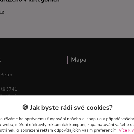
ie
t
Mapa
 Petro
stě 3741
ík–Mlazice
🍪 Jak byste rádi své cookies?
používáme ke správnému fungování našeho e-shopu a v případě vašeho
k o webu, měření efektivity reklamních kampaní, zapamatování vašeho o
 stránek, či zobrazení reklam odpovídajících vašim preferencím.
Více k v