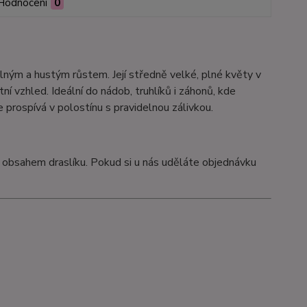
Hodnocení
0
elným a hustým růstem. Její středně velké, plné květy v
í vzhled. Ideální do nádob, truhlíků i záhonů, kde
 prospívá v polostínu s pravidelnou zálivkou.
 obsahem draslíku. Pokud si u nás uděláte objednávku