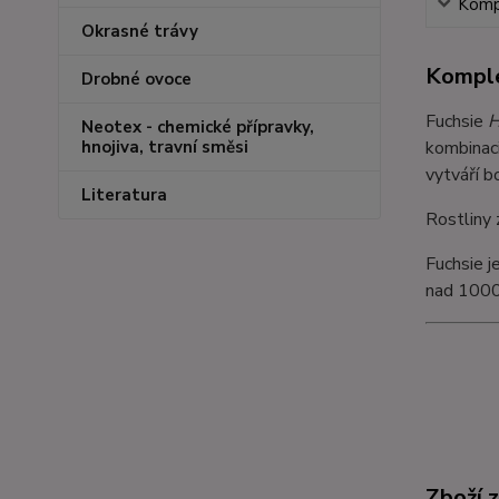
Kompl
Okrasné trávy
Komple
Drobné ovoce
Fuchsie
H
Neotex - chemické přípravky,
kombinaci
hnojiva, travní směsi
vytváří b
Literatura
Rostliny 
Fuchsie j
nad 1000
Zboží 