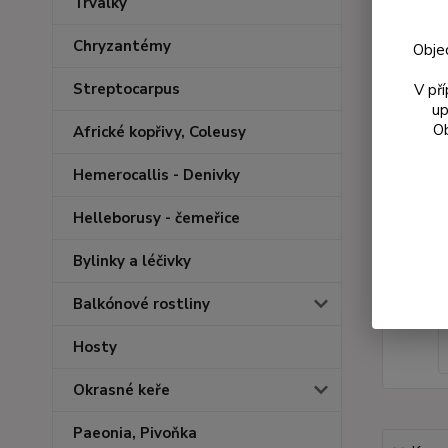
Trvalky
Chryzantémy
Obje
Streptocarpus
V př
up
Ob
Africké kopřivy, Coleusy
Hemerocallis - Denivky
Helleborusy - čemeřice
Bylinky a léčivky
Balkónové rostliny
Hosty
Okrasné keře
Paeonia, Pivoňka