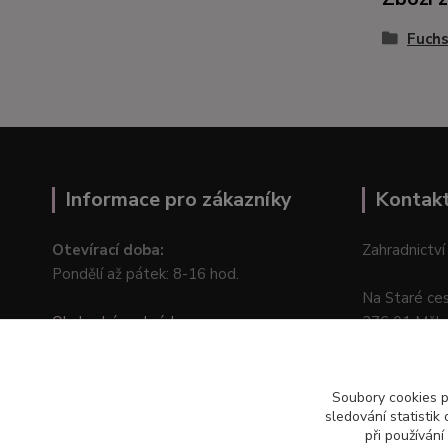
Fuchs
Informace pro zákazníky
Kontak
Otevírací doba:
Zahradnictví
Pondělí až pátek: 8-16 hod.
Na Staré ce
Obchodní podmínky
276 01 Měln
Online odstoupení od kupní smlouvy
Soubory cookies 
sledování statisti
při používání