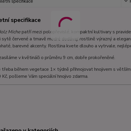
etní specifikace
tní specifikace
olz Miche
patří mezi polopřevislé, kompaktní kultivary s pravid
 sytě červené a tmavě modré dodávají rostlině výrazný a elegantn
ohaté, barevné akcenty. Rostlina kvete dlouho a vytrvale, nejlépe
zasíláme v květináči o průměru 9 cm, dobře prokořeněné.
e třeba během vegetace 1× týdně přihnojovat hnojivem s větším
 Kč, pošleme Vám speciální hnojivo zdarma.
zařazeno v kategoriích