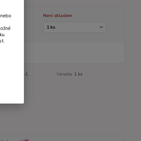
 nebo
tupnost
Není skladem
ianta
možné
ku.
st.
 Kč
Kč
bez DPH
roduktu:
837-1
Varianta:
1 ks