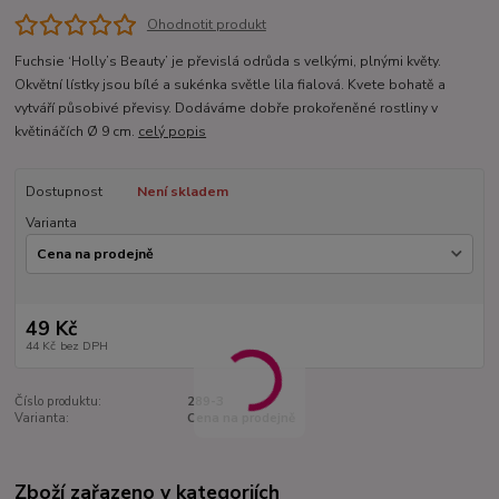
Ohodnotit produkt
Fuchsie ‘Holly’s Beauty’ je převislá odrůda s velkými, plnými květy.
Okvětní lístky jsou bílé a sukénka světle lila fialová. Kvete bohatě a
vytváří působivé převisy. Dodáváme dobře prokořeněné rostliny v
květináčích Ø 9 cm.
celý popis
Dostupnost
Není skladem
Varianta
49 Kč
44 Kč
bez DPH
Číslo produktu:
289-3
Varianta:
Cena na prodejně
Zboží zařazeno v kategoriích