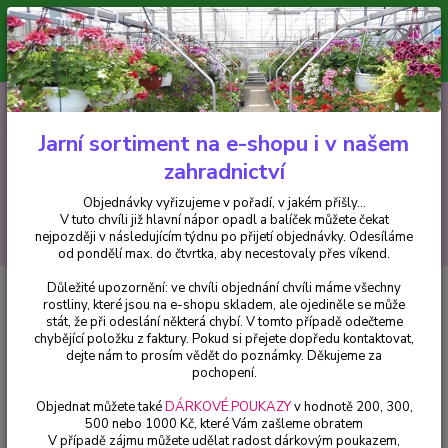
Minimální hodnota pro odeslání z e-shopu je 300 Kč.
V tuto chvíli již hlavní nápor objednávek opadl a balíček můžete čekat
nejpozději v následujícím týdnu po přijetí objednávky. Objednávky
vyřizujeme v pořadí, v jakém přišly...
0
ks
CZK
+420 602 223 614
za
0 Kč
Jarní sortiment na e-shopu i v našem
zahradnictví
Menu
Objednávky vyřizujeme v pořadí, v jakém přišly...
V tuto chvíli již hlavní nápor opadl a balíček můžete čekat
Hledat
nejpozději v následujícím týdnu po přijetí objednávky. Odesíláme
od pondělí max. do čtvrtka, aby necestovaly přes víkend.
Důležité upozornění: ve chvíli objednání chvíli máme všechny
Úvod
Fuchsie
Holly´s Beauty Fuchsie - cena na prodejně
rostliny, které jsou na e-shopu skladem, ale ojediněle se může
stát, že při odeslání některá chybí. V tomto případě odečteme
Holly´s Beauty Fuchsie - cena na
chybějící položku z faktury. Pokud si přejete dopředu kontaktovat,
prodejně
dejte nám to prosím vědět do poznámky. Děkujeme za
pochopení.
Objednat můžete také
DÁRKOVÉ POUKAZY
v hodnotě 200, 300,
500 nebo 1000 Kč, které Vám zašleme obratem
V případě zájmu můžete udělat radost dárkovým poukazem,