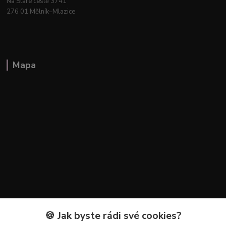
Na Staré cestě 3741
276 01 Mělník–Mlazice
Mapa
🍪 Jak byste rádi své cookies?
Kontakty