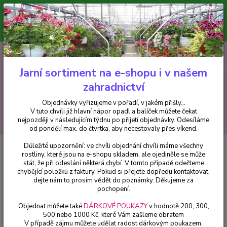
Minimální hodnota pro odeslání z e-shopu je 300 Kč.
V tuto chvíli již hlavní nápor objednávek opadl a balíček můžete čekat
nejpozději v následujícím týdnu po přijetí objednávky. Objednávky
vyřizujeme v pořadí, v jakém přišly...
0
ks
CZK
+420 602 223 614
za
0 Kč
Jarní sortiment na e-shopu i v našem
zahradnictví
Menu
Objednávky vyřizujeme v pořadí, v jakém přišly...
V tuto chvíli již hlavní nápor opadl a balíček můžete čekat
Hledat
nejpozději v následujícím týdnu po přijetí objednávky. Odesíláme
od pondělí max. do čtvrtka, aby necestovaly přes víkend.
Důležité upozornění: ve chvíli objednání chvíli máme všechny
Úvod
Fuchsie
Holly´s Beauty Fuchsie - 1 ks
rostliny, které jsou na e-shopu skladem, ale ojediněle se může
stát, že při odeslání některá chybí. V tomto případě odečteme
Holly´s Beauty Fuchsie - 1 ks
chybějící položku z faktury. Pokud si přejete dopředu kontaktovat,
dejte nám to prosím vědět do poznámky. Děkujeme za
pochopení.
Objednat můžete také
DÁRKOVÉ POUKAZY
v hodnotě 200, 300,
500 nebo 1000 Kč, které Vám zašleme obratem
V případě zájmu můžete udělat radost dárkovým poukazem,