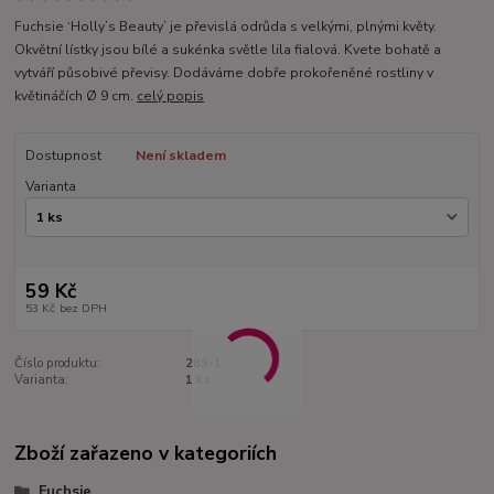
Fuchsie ‘Holly’s Beauty’ je převislá odrůda s velkými, plnými květy.
Okvětní lístky jsou bílé a sukénka světle lila fialová. Kvete bohatě a
vytváří působivé převisy. Dodáváme dobře prokořeněné rostliny v
květináčích Ø 9 cm.
celý popis
Dostupnost
Není skladem
Varianta
59 Kč
53 Kč
bez DPH
Číslo produktu:
289-1
Varianta:
1 ks
Zboží zařazeno v kategoriích
Fuchsie