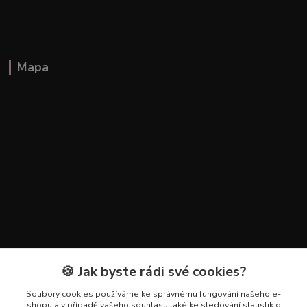
Mapa
🍪 Jak byste rádi své cookies?
Kontakty
Soubory cookies používáme ke správnému fungování našeho e-
+420 602 223 614
shopu a v případě vašeho souhlasu také ke sledování statistik o