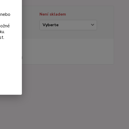
 nebo
tupnost
Není skladem
ianta
možné
ku.
st.
na od
 Kč
44 Kč
bez DPH
roduktu:
289