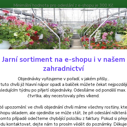
Minimální hodnota pro odeslání z e-shopu je 300 Kč.
íček můžete čekat nejpozději v následujícím týdnu po přijetí objedná
atalog
Poradna
Kontakty
Nevíte
Hledat
+420
Jarní sortiment na e-shopu i v našem
uchsie
Holly´s Beauty Fuchsie 289
zahradnictví
y´s Beauty Fuchsie 289
Objednávky vyřizujeme v pořadí, v jakém přišly...
 tuto chvíli již hlavní nápor opadl a balíček můžete čekat nejpozději
sledujícím týdnu po přijetí objednávky. Odesíláme od pondělí max.
čtvrtka, aby necestovaly přes víkend.
Fuchsie
té upozornění: ve chvíli objednání chvíli máme všechny rostliny, kte
Okvětní
shopu skladem, ale ojediněle se může stát, že při odeslání některá 
vytvář
tomto případě odečteme chybějící položku z faktury. Pokud si přej
květin
du kontaktovat, dejte nám to prosím vědět do poznámky. Děkuj