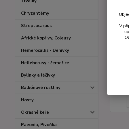
Trvalky
Chryzantémy
Obje
Streptocarpus
V př
up
Ob
Africké kopřivy, Coleusy
Hemerocallis - Denivky
Helleborusy - čemeřice
Bylinky a léčivky
Balkónové rostliny
Hosty
Okrasné keře
Paeonia, Pivoňka