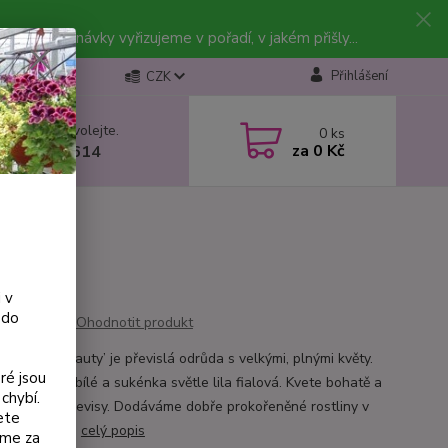
vky. Objednávky vyřizujeme v pořadí, v jakém přišly...
Přihlášení
CZK
 si rady? Zavolejte.
0
ks
za
0 Kč
 602 223 614
 v
 do
Ohodnotit produkt
 ‘Holly’s Beauty’ je převislá odrůda s velkými, plnými květy.
ré jsou
 lístky jsou bílé a sukénka světle lila fialová. Kvete bohatě a
chybí.
í působivé převisy. Dodáváme dobře prokořeněné rostliny v
ete
áčích Ø 9 cm.
celý popis
eme za