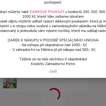
pochopení.
dnat můžete také
DÁRKOVÉ POUKAZY
v hodnotě 200, 300, 500
Dos
1000 Kč, které Vám zašleme obratem
Var
ípadě zájmu můžete udělat radost dárkovým poukazem, který je 
latnit v e-shopu nebo osobně v samoobslužném skleníku na Mělní
darovaný si jednoduše sám vybere rostliny, které mu udělají rado
ce
DÁREK K NÁKUPU V PODOBĚ SPECIÁLNÍHO HNOJIVA
49
- Na eshopu při objednávce nad 1000,- Kč
od
- V zahradnictví na Mělníce již při nákupu nad 500,- Kč.
Těšíme se na Vaši návštěvu či objednávku!
Číslo p
Kolektiv Zahradnictví Petro
Zavřít