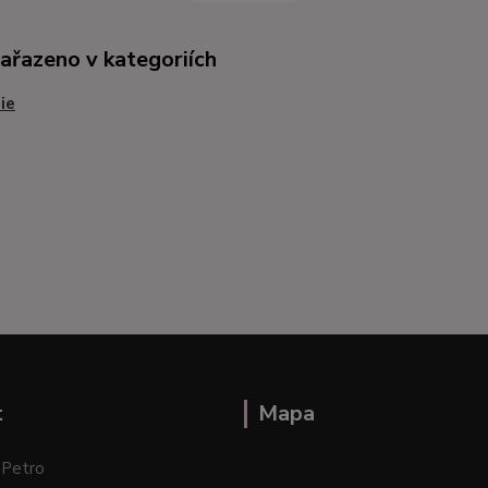
zařazeno v kategoriích
ie
t
Mapa
 Petro