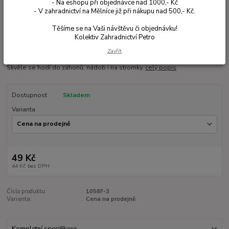
- Na eshopu při objednávce nad 1000,- Kč
- V zahradnictví na Mělníce již při nákupu nad 500,- Kč.
Těšíme se na Vaši návštěvu či objednávku!
Ohodnotit produkt
Kolektiv Zahradnictví Petro
Fuchsie ‘Hochzeitsglocken’ je vzpřímená, velmi vzrůstná a kompaktní
Zavřít
odrůda se středně velkými bílými květy zakončenými fialovo-bílou sukní.
Skvěle se hodí do záhonů, nádob i na stromky.
celý popis
Dostupnost
Skladem
Varianta
49 Kč
44 Kč
bez DPH
Číslo produktu:
1058F-3
Varianta:
Cena na prodejně
Kompletní specifikace