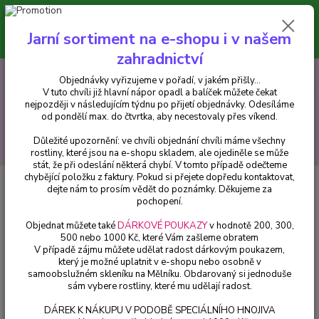
Minimální hodnota pro odeslání z e-shopu je 300 Kč.
V tuto chvíli již hlavní nápor objednávek opadl a balíček můžete čekat
Jarní sortiment na e-shopu i v našem
nejpozději v následujícím týdnu po přijetí objednávky. Objednávky
vyřizujeme v pořadí, v jakém přišly...
zahradnictví
0
ks
CZK
+420 602 223 614
Objednávky vyřizujeme v pořadí, v jakém přišly...
za
0 Kč
V tuto chvíli již hlavní nápor opadl a balíček můžete čekat
nejpozději v následujícím týdnu po přijetí objednávky. Odesíláme
Menu
od pondělí max. do čtvrtka, aby necestovaly přes víkend.
Důležité upozornění: ve chvíli objednání chvíli máme všechny
Hledat
rostliny, které jsou na e-shopu skladem, ale ojediněle se může
stát, že při odeslání některá chybí. V tomto případě odečteme
chybějící položku z faktury. Pokud si přejete dopředu kontaktovat,
Úvod
Fuchsie
Hochzeitsglocken (Fuchsie) - cena na prodejně
dejte nám to prosím vědět do poznámky. Děkujeme za
pochopení.
Hochzeitsglocken (Fuchsie) - cena
Objednat můžete také
DÁRKOVÉ POUKAZY
v hodnotě 200, 300,
na prodejně
500 nebo 1000 Kč, které Vám zašleme obratem
V případě zájmu můžete udělat radost dárkovým poukazem,
který je možné uplatnit v e-shopu nebo osobně v
samoobslužném skleníku na Mělníku. Obdarovaný si jednoduše
sám vybere rostliny, které mu udělají radost.
DÁREK K NÁKUPU V PODOBĚ SPECIÁLNÍHO HNOJIVA