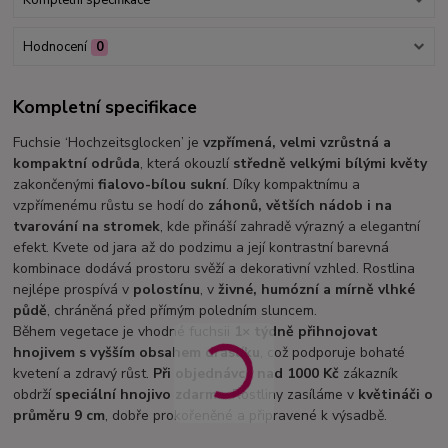
Hodnocení
0
Kompletní specifikace
Fuchsie ‘Hochzeitsglocken’ je
vzpřímená, velmi vzrůstná a
kompaktní odrůda
, která okouzlí
středně velkými bílými květy
zakončenými
fialovo-bílou sukní
. Díky kompaktnímu a
vzpřímenému růstu se hodí do
záhonů, větších nádob i na
tvarování na stromek
, kde přináší zahradě výrazný a elegantní
efekt. Kvete od jara až do podzimu a její kontrastní barevná
kombinace dodává prostoru svěží a dekorativní vzhled. Rostlina
nejlépe prospívá v
polostínu
, v
živné, humózní a mírně vlhké
půdě
, chráněná před přímým poledním sluncem.
Během vegetace je vhodné fuchsii
1× týdně přihnojovat
hnojivem s vyšším obsahem draslíku
, což podporuje bohaté
kvetení a zdravý růst.
Při objednávce nad 1000 Kč
zákazník
obdrží
speciální hnojivo zdarma
. Rostliny zasíláme v
květináči o
průměru 9 cm
, dobře prokořeněné a připravené k výsadbě.