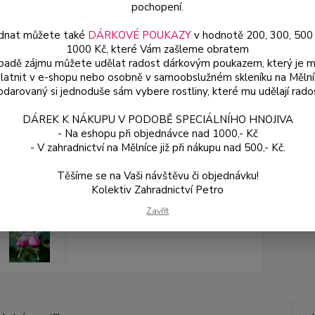
pochopení.
Dos
dnat můžete také
DÁRKOVÉ POUKAZY
v hodnotě 200, 300, 500
Var
1000 Kč, které Vám zašleme obratem
ípadě zájmu můžete udělat radost dárkovým poukazem, který je 
latnit v e-shopu nebo osobně v samoobslužném skleníku na Mělní
darovaný si jednoduše sám vybere rostliny, které mu udělají rado
59
53 
DÁREK K NÁKUPU V PODOBĚ SPECIÁLNÍHO HNOJIVA
- Na eshopu při objednávce nad 1000,- Kč
- V zahradnictví na Mělníce již při nákupu nad 500,- Kč.
Číslo p
Těšíme se na Vaši návštěvu či objednávku!
Kolektiv Zahradnictví Petro
Zavřít