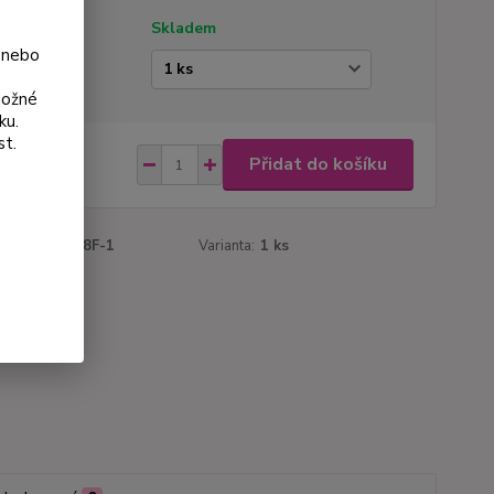
tupnost
Skladem
 nebo
ianta
možné
ku.
st.
 Kč
Přidat do košíku
Kč
bez DPH
roduktu:
1058F-1
Varianta:
1 ks