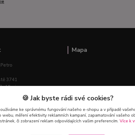
ie
t
Mapa
 Petro
stě 3741
ík–Mlazice
🍪 Jak byste rádi své cookies?
používáme ke správnému fungování našeho e-shopu a v případě vašeho
k o webu, měření efektivity reklamních kampaní, zapamatování vašeho o
 stránek, či zobrazení reklam odpovídajících vašim preferencím.
Více k v