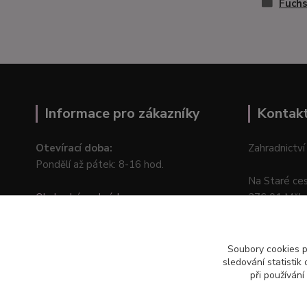
Fuchs
Informace pro zákazníky
Kontak
Otevírací doba:
Zahradnictví
Pondělí až pátek: 8-16 hod.
Na Staré ce
Obchodní podmínky
276 01 Měln
Online odstoupení od kupní smlouvy
Soubory cookies 
sledování statisti
při používání