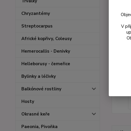
Trvalky
Chryzantémy
Obje
Streptocarpus
V př
up
Ob
Africké kopřivy, Coleusy
Hemerocallis - Denivky
Helleborusy - čemeřice
Bylinky a léčivky
Balkónové rostliny
Hosty
Okrasné keře
Paeonia, Pivoňka