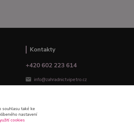
Kontakty
+420 602 223 614
info@zahradnictvipetro.cz
 souhlasu také ke
blíbeného nastavení
yužití cookies