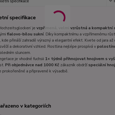
etní specifikace
tní specifikace
Hochzeitsglocken’ je
vzpřímená, velmi vzrůstná a kompaktní
nými
fialovo-bílou sukní
. Díky kompaktnímu a vzpřímenému růst
, kde přináší zahradě výrazný a elegantní efekt. Kvete od jara a
svěží a dekorativní vzhled. Rostlina nejlépe prospívá v
polostín
oledním sluncem.
getace je vhodné fuchsii
1× týdně přihnojovat hnojivem s vy
st.
Při objednávce nad 1000 Kč
zákazník obdrží
speciální hno
e prokořeněné a připravené k výsadbě.
zařazeno v kategoriích