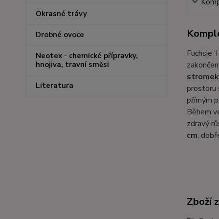
Kompl
Okrasné trávy
Komple
Drobné ovoce
Fuchsie ‘
Neotex - chemické přípravky,
zakonče
hnojiva, travní směsi
stromek
Literatura
prostoru 
přímým p
Během ve
zdravý rů
cm
, dobř
Zboží 