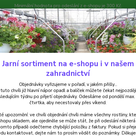
Minimální hodnota pro odeslání z e-shopu je 300 Kč.
íček můžete čekat nejpozději v následujícím týdnu po přijetí objedná
atalog
Poradna
Kontakty
Nevíte
Hledat
+420
Jarní sortiment na e-shopu i v našem
uchsie
Hochzeitsglocken (Fuchsie) - 1 ks
zahradnictví
zeitsglocken (Fuchsie) - 1 ks
Objednávky vyřizujeme v pořadí, v jakém přišly...
 tuto chvíli již hlavní nápor opadl a balíček můžete čekat nejpozději
sledujícím týdnu po přijetí objednávky. Odesíláme od pondělí max.
čtvrtka, aby necestovaly přes víkend.
Fuchsi
té upozornění: ve chvíli objednání chvíli máme všechny rostliny, kte
odrůda
shopu skladem, ale ojediněle se může stát, že při odeslání některá 
sukní.
tomto případě odečteme chybějící položku z faktury. Pokud si přej
du kontaktovat, dejte nám to prosím vědět do poznámky. Děkuj