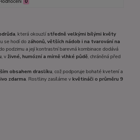
Hodnocení
0
 odrůda
, která okouzlí
středně velkými bílými květy
u se hodí do
záhonů, větších nádob i na tvarování na
ž do podzimu a její kontrastní barevná kombinace dodává
u
, v
živné, humózní a mírně vlhké půdě
, chráněná před
šším obsahem draslíku
, což podporuje bohaté kvetení a
jivo zdarma
. Rostliny zasíláme v
květináči o průměru 9