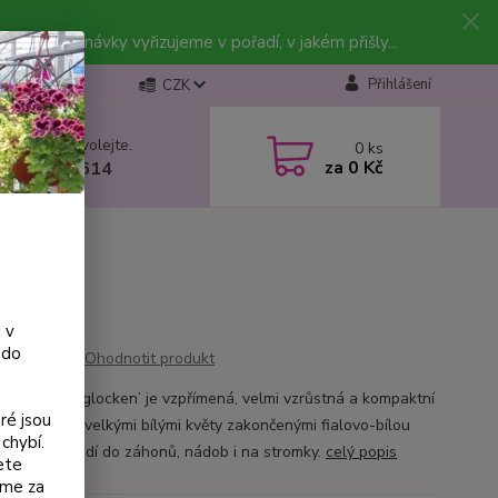
vky. Objednávky vyřizujeme v pořadí, v jakém přišly...
Přihlášení
CZK
 si rady? Zavolejte.
0
ks
za
0 Kč
 602 223 614
 v
 do
Ohodnotit produkt
e ‘Hochzeitsglocken’ je vzpřímená, velmi vzrůstná a kompaktní
ré jsou
 se středně velkými bílými květy zakončenými fialovo-bílou
chybí.
 Skvěle se hodí do záhonů, nádob i na stromky.
celý popis
ete
eme za