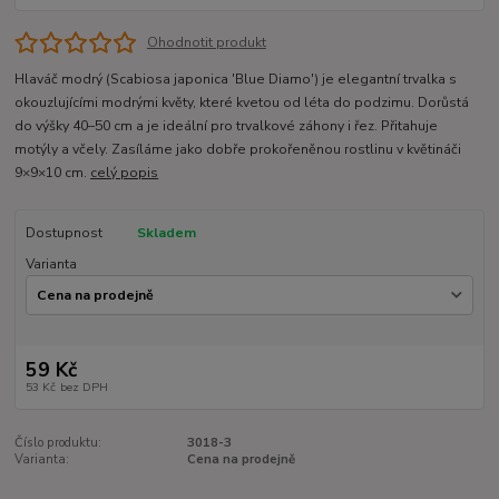
Ohodnotit produkt
Hlaváč modrý (Scabiosa japonica 'Blue Diamo') je elegantní trvalka s
okouzlujícími modrými květy, které kvetou od léta do podzimu. Dorůstá
do výšky 40–50 cm a je ideální pro trvalkové záhony i řez. Přitahuje
motýly a včely. Zasíláme jako dobře prokořeněnou rostlinu v květináči
9×9×10 cm.
celý popis
Dostupnost
Skladem
Varianta
59 Kč
53 Kč
bez DPH
Číslo produktu:
3018-3
Varianta:
Cena na prodejně