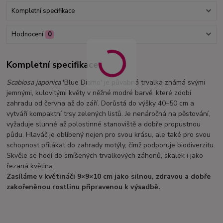
Kompletní specifikace
Hodnocení
0
Kompletní specifikace
Scabiosa japonica
'Blue Diamo' je půvabná trvalka známá svými
jemnými, kulovitými květy v něžné modré barvě, které zdobí
zahradu od června až do září. Dorůstá do výšky 40–50 cm a
vytváří kompaktní trsy zelených listů. Je nenáročná na pěstování,
vyžaduje slunné až polostinné stanoviště a dobře propustnou
půdu. Hlaváč je oblíbený nejen pro svou krásu, ale také pro svou
schopnost přilákat do zahrady motýly, čímž podporuje biodiverzitu.
Skvěle se hodí do smíšených trvalkových záhonů, skalek i jako
řezaná květina.
Zasíláme v květináči 9×9×10 cm jako silnou, zdravou a dobře
zakořeněnou rostlinu připravenou k výsadbě.