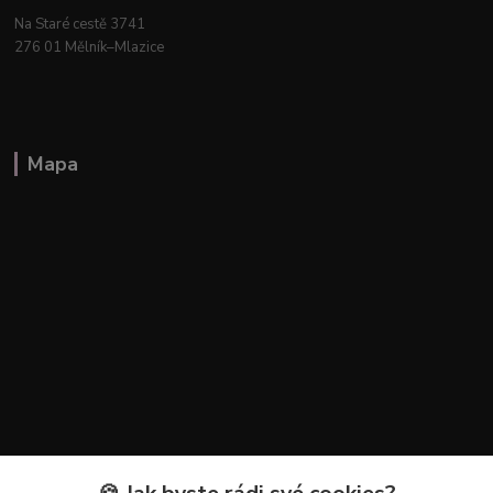
Na Staré cestě 3741
276 01 Mělník–Mlazice
Mapa