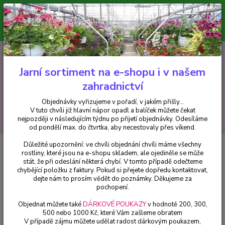
Minimální hodnota pro odeslání z e-shopu je 300 Kč.
V tuto chvíli již hlavní nápor objednávek opadl a balíček můžete čekat
nejpozději v následujícím týdnu po přijetí objednávky. Objednávky
vyřizujeme v pořadí, v jakém přišly...
0
ks
CZK
+420 602 223 614
za
0 Kč
Jarní sortiment na e-shopu i v našem
zahradnictví
Menu
Objednávky vyřizujeme v pořadí, v jakém přišly...
V tuto chvíli již hlavní nápor opadl a balíček můžete čekat
Hledat
nejpozději v následujícím týdnu po přijetí objednávky. Odesíláme
od pondělí max. do čtvrtka, aby necestovaly přes víkend.
Důležité upozornění: ve chvíli objednání chvíli máme všechny
Úvod
Trvalky
Hlaváč modrý (Scobiosa Japonica Blue Diamo) - cena na
rostliny, které jsou na e-shopu skladem, ale ojediněle se může
prodejně
stát, že při odeslání některá chybí. V tomto případě odečteme
chybějící položku z faktury. Pokud si přejete dopředu kontaktovat,
Hlaváč modrý (Scobiosa Japonica
dejte nám to prosím vědět do poznámky. Děkujeme za
Blue Diamo) - cena na prodejně
pochopení.
Objednat můžete také
DÁRKOVÉ POUKAZY
v hodnotě 200, 300,
500 nebo 1000 Kč, které Vám zašleme obratem
V případě zájmu můžete udělat radost dárkovým poukazem,