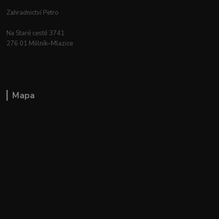
Zahradnictví Petro
Na Staré cestě 3741
276 01 Mělník–Mlazice
Mapa