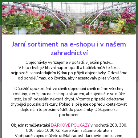
Minimální hodnota pro odeslání z e-shopu je 300 Kč.
V tuto chvíli již hlavní nápor objednávek opadl a balíček můžete čekat
nejpozději v následujícím týdnu po přijetí objednávky. Objednávky
vyřizujeme v pořadí, v jakém přišly...
0
ks
CZK
+420 602 223 614
za
0 Kč
Jarní sortiment na e-shopu i v našem
zahradnictví
Menu
Objednávky vyřizujeme v pořadí, v jakém přišly...
V tuto chvíli již hlavní nápor opadl a balíček můžete čekat
Hledat
nejpozději v následujícím týdnu po přijetí objednávky. Odesíláme
od pondělí max. do čtvrtka, aby necestovaly přes víkend.
Důležité upozornění: ve chvíli objednání chvíli máme všechny
Úvod
Trvalky
Heuchera,Dlužicha World Caffé Lungo - 1 ks
rostliny, které jsou na e-shopu skladem, ale ojediněle se může
stát, že při odeslání některá chybí. V tomto případě odečteme
Heuchera,Dlužicha World Caffé
chybějící položku z faktury. Pokud si přejete dopředu kontaktovat,
Lungo - 1 ks
dejte nám to prosím vědět do poznámky. Děkujeme za
pochopení.
Objednat můžete také
DÁRKOVÉ POUKAZY
v hodnotě 200, 300,
500 nebo 1000 Kč, které Vám zašleme obratem
V případě zájmu můžete udělat radost dárkovým poukazem,