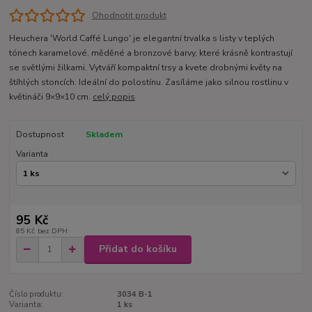
Ohodnotit produkt
Heuchera 'World Caffé Lungo' je elegantní trvalka s listy v teplých
tónech karamelové, měděné a bronzové barvy, které krásně kontrastují
se světlými žilkami. Vytváří kompaktní trsy a kvete drobnými květy na
štíhlých stoncích. Ideální do polostínu. Zasíláme jako silnou rostlinu v
květináči 9×9×10 cm.
celý popis
Dostupnost
Skladem
Varianta
95 Kč
85 Kč
bez DPH
Přidat do košíku
Číslo produktu:
3034 B-1
Varianta:
1 ks