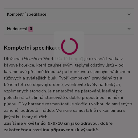
Kompletní specifikace
Hodnocení
0
Kompletní specifikace
Dlužicha (
Heuchera
'World Caffé Lungo') je okrasná trvalka z
kávové kolekce, která zaujme svými teplými odstíny listů – od
karamelové přes měděnou až po bronzovou s jemným nádechem
růžových a světlejších žilek. Tvoří kompaktní, pravidelný trs a
během léta se objevují drobné, zvonkovité květy na tenkých,
vzpřímených stoncích. Je nenáročná na pěstování, ideální pro
polostinná až stinná stanoviště s dobře propustnou, humózní
půdou. Díky barevné rozmanitosti je skvělou volbou do smíšených
záhonů, podrostů i nádob. Vynikne samostatně i v kombinaci s
jinými kultivary dlužich.
Zasíláme v květináči 9×9×10 cm jako zdravou, dobře
zakořeněnou rostlinu připravenou k výsadbě.