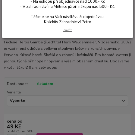
- Na eshopu při objednávce nad 1000,- Kč
- V zahradnictví na Mělníce již při nákupu nad 500,- Kč.
Těšíme se na Vaši návštěvu či objednávku!
Kolektiv Zahradnictví Petro
Zavřít
Ohodnotit produkt
Fuchsie Herps Gamba (šlechtitel Henk Waldenmaier, Nizozemsko, 2002)
je vzpřímená odrůda s velkými dlouhými květy, na koncích plnými, v
červeno-růžové barvě. Skvělá do záhonů i květináčů. Pro bohaté kvetení ji
jednou týdně přihnojte hnojivem s vyšším obsahem draslíku. Dodáváme
v květináčku Ø 9 cm.
celý popis
Dostupnost
Skladem
Varianta
cena od
49 Kč
od
44 Kč
bez DPH