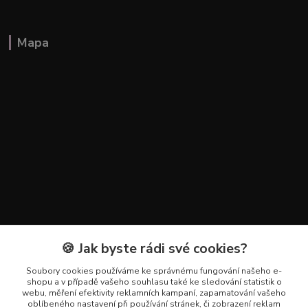
Mapa
🍪 Jak byste rádi své cookies?
Kontakty
Soubory cookies používáme ke správnému fungování našeho e-
+420 602 223 614
shopu a v případě vašeho souhlasu také ke sledování statistik o
webu, měření efektivity reklamních kampaní, zapamatování vašeho
oblíbeného nastavení při používání stránek, či zobrazení reklam