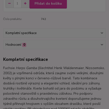
Přidat do košíku
Číslo produktu:
742
Kompletní specifikace
Hodnocení
0
Kompletní specifikace
Fuchsie
Herps Gamba
(šlechtitel Henk Waldenmaier, Nizozemsko,
2002) je vzpřímená odrůda, která zaujme svými velkými, dlouhými
květy s plnými konci v červeno-růžové barvě. Tato kombinace
dodává rostlině výrazný a elegantní vzhled, ideální pro záhony,
truhlíky i květináče. Kvete bohatě od jara do podzimu a vyžaduje
polostinné stanoviště s pravidelnou zálivkou. Pro podporu
zdravého růstu a dlouhotrvajícího kvetení doporučujeme jednou
týdně přihnojit hnojivem s vyšším obsahem draslíku, které posílí
vitalitu rostliny. Při objednávce nad 1000 Kč od nás obdržíte